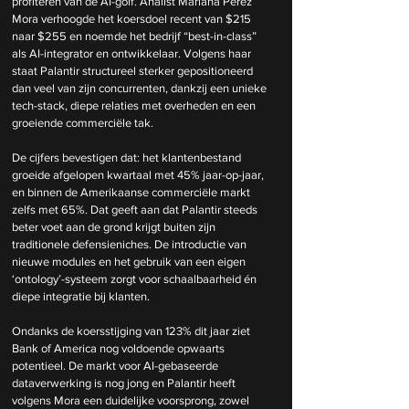
profiteren van de AI-golf. Analist Mariana Perez 
Mora verhoogde het koersdoel recent van $215 
naar $255 en noemde het bedrijf “best-in-class” 
als AI-integrator en ontwikkelaar. Volgens haar 
staat Palantir structureel sterker gepositioneerd 
dan veel van zijn concurrenten, dankzij een unieke 
tech-stack, diepe relaties met overheden en een 
groeiende commerciële tak.
De cijfers bevestigen dat: het klantenbestand 
groeide afgelopen kwartaal met 45% jaar-op-jaar, 
en binnen de Amerikaanse commerciële markt 
zelfs met 65%. Dat geeft aan dat Palantir steeds 
beter voet aan de grond krijgt buiten zijn 
traditionele defensieniches. De introductie van 
nieuwe modules en het gebruik van een eigen 
‘ontology’-systeem zorgt voor schaalbaarheid én 
diepe integratie bij klanten.
Ondanks de koersstijging van 123% dit jaar ziet 
Bank of America nog voldoende opwaarts 
potentieel. De markt voor AI-gebaseerde 
dataverwerking is nog jong en Palantir heeft 
volgens Mora een duidelijke voorsprong, zowel 