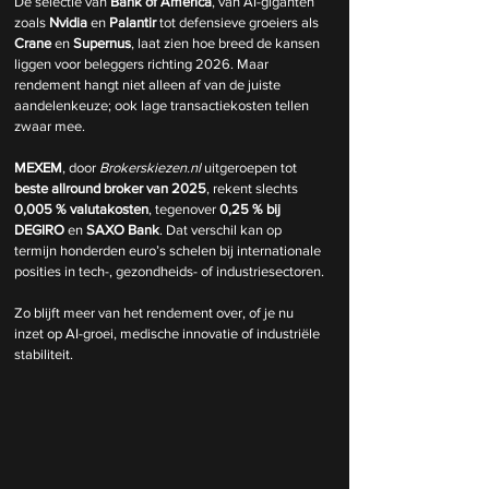
De selectie van 
Bank of America
, van AI-giganten 
zoals 
Nvidia
 en 
Palantir
 tot defensieve groeiers als 
Crane
 en 
Supernus
, laat zien hoe breed de kansen 
liggen voor beleggers richting 2026. Maar 
rendement hangt niet alleen af van de juiste 
aandelenkeuze; ook lage transactiekosten tellen 
zwaar mee.
MEXEM
, door 
Brokerskiezen.nl
 uitgeroepen tot 
beste allround broker van 2025
, rekent slechts 
0,005 % valutakosten
, tegenover 
0,25 % bij 
DEGIRO
 en 
SAXO Bank
. Dat verschil kan op 
termijn honderden euro’s schelen bij internationale 
posities in tech-, gezondheids- of industriesectoren.
Zo blijft meer van het rendement over, of je nu 
inzet op AI-groei, medische innovatie of industriële 
stabiliteit.