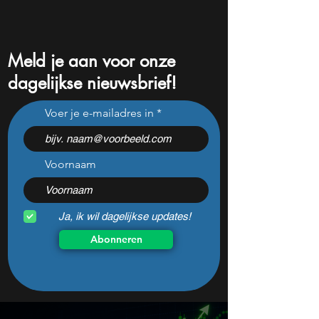
Meld je aan voor onze
dagelijkse nieuwsbrief!
Palantir beleeft haar
Hier liggen de gr
Voer je e-mailadres in
slechtste beursmaand in
beurskansen in 
twee jaar – wat ging er
volgens JPMorga
mis?
Voornaam
Ja, ik wil dagelijkse updates!
Abonneren