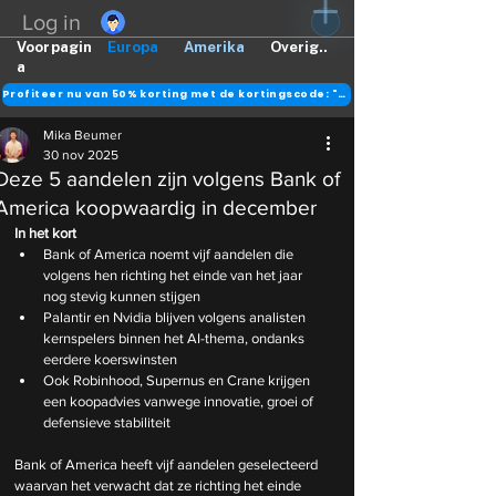
Log in
Voorpagin
Europa
Amerika
Overig..
a
Profiteer nu van 50% korting met de kortingscode: "DANK"
Mika Beumer
30 nov 2025
Deze 5 aandelen zijn volgens Bank of
America koopwaardig in december
In het kort
Bank of America noemt vijf aandelen die 
volgens hen richting het einde van het jaar 
nog stevig kunnen stijgen
Palantir en Nvidia blijven volgens analisten 
kernspelers binnen het AI-thema, ondanks 
eerdere koerswinsten
Ook Robinhood, Supernus en Crane krijgen 
een koopadvies vanwege innovatie, groei of 
defensieve stabiliteit
Bank of America heeft vijf aandelen geselecteerd 
waarvan het verwacht dat ze richting het einde 