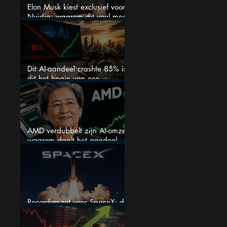
Elon Musk kiest exclusief voor
Nvidia: waarom dit veel meer
is dan één grote GPU-order
Dit AI-aandeel crashte 85% is
dit het begin van een
explosieve comeback?
AMD verdubbelt zijn AI-omzet:
waarom daalt het aandeel
toch hard?
Recordomzet voor SpaceX: dit
moet je weten