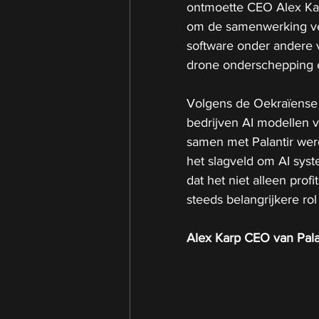
ontmoette CEO Alex Kar
om de samenwerking verd
software onder andere v
drone onderschepping en
Volgens de Oekraïense 
bedrijven AI modellen v
samen met Palantir werd
het slagveld om AI syst
dat het niet alleen prof
steeds belangrijkere ro
Alex Karp CEO van Pala