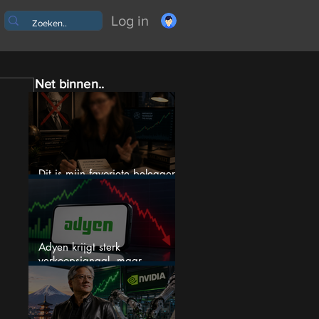
Log in
Net binnen..
Dit is mijn favoriete belegger…
en het is niet Warren Buffett
Adyen krijgt sterk
verkoopsignaal, maar
analisten zien juist een
koopkans