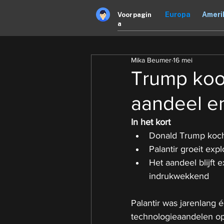
Europa
Ameri
Voorpagin
a
Mika Beumer
16 mei
Trump koop
aandeel en
In het kort
Donald Trump kocht
Palantir groeit exp
Het aandeel blijft
indrukwekkend
Palantir was jarenlang 
technologieaandelen op 