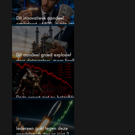
Dit innovatieve aandeel
explodeert +680% in één jaar
en blijft maar stijgen
Dit aandeel groeit explosief
door datacenters, maar heeft
tientallen miljarden nodig
Deze expert ziet nu hetzelfde
als voor de crash van 1987
Iedereen gokt tegen deze
aandelen. Ik zou er juist 2