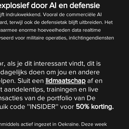
 explosief door AI en defensie
lijft indrukwekkend. Vooral de commerciële AI 
ard, terwijl ook de defensietak blijft uitbreiden. Het 
e waarmee enorme hoeveelheden data realtime 
erd voor militaire operaties, inlichtingendiensten 
als je dit interessant vindt, dit is 
 dagelijks doen om jou en andere 
lpen. Sluit een 
lidmaatschap
 af en 
t aandelentips, trainingen en live 
ansacties van de portfolio van De 
ik code ''INSIDER'' voor 
50% korting.
nmiddels actief ingezet in Oekraïne. Deze week 