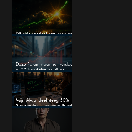
cijfers waarschuwen beleggers
Dit chipaandeel kan vanavond
flink bewegen
Deze Palantir partner verslaat
al 20 kwartalen op rij de
verwachtingen
Mijn AI-aandeel steeg 50% in
3 maanden… nu word ik extra
kritisch