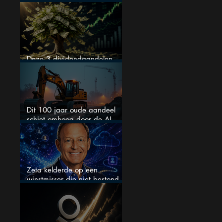
kopen
Deze 3 dividendaandelen
kunnen binnenkort flink stijgen
Dit 100 jaar oude aandeel
schiet omhoog door de AI-
boom
Zeta kelderde op een
winstmisser die niet bestond
maar zijn de aandelen
koopwaardig?