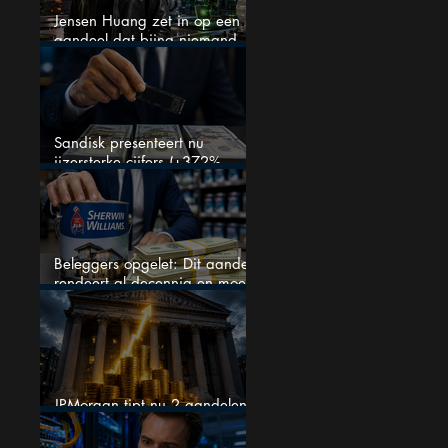
Jensen Huang zet in op een
aandeel dat bijna niemand
kent
Sandisk presenteert nu
ijzersterke cijfers (+372%
omzetgroei), toch zakt het
aandeel weg
Beleggers opgelet: Dit aandeel
rendeert al decennia en moet
op je watchlist staan!
JPMorgan tipt nu 2 aandelen
voor augustus