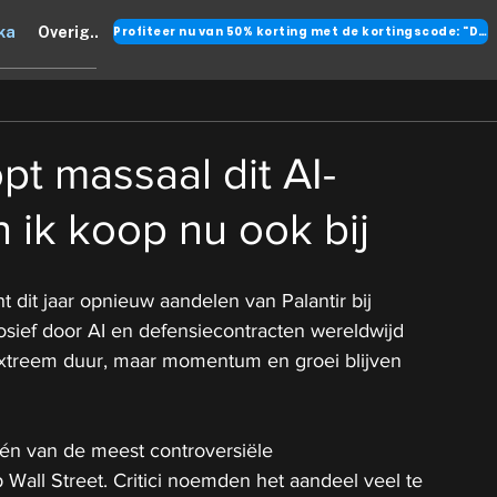
Profiteer nu van 50% korting met de kortingscode: "DANK"
ka
Overig..
t massaal dit AI-
 ik koop nu ook bij
 dit jaar opnieuw aandelen van Palantir bij
losief door AI en defensiecontracten wereldwijd
 extreem duur, maar momentum en groei blijven 
één van de meest controversiële 
Wall Street. Critici noemden het aandeel veel te 