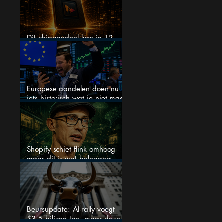
Dit chipaandeel kan in 12
maanden verdubbelen
Europese aandelen doen nu
iets historisch wat je niet mag
negeren
Shopify schiet flink omhoog
maar dit is wat beleggers
missen
Beursupdate: AI-rally voegt
$3,5 biljoen toe, maar deze