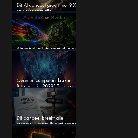
Dit AI-aandeel groeit met 93%
en verpulvert alle
verwachtingen, maar is het nu
nog wel koopwaardig?
Alphabet zet de aanval in op
Nvidia met eigen AI-chips
Quantumcomputers kraken
Bitcoin al in 2028? Tom Lee
luidt de alarmbel
Dit aandeel breekt alle
records… maar ik durf het na
deze koersstijging niet te
kopen