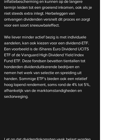
inflatiebescherming en kunnen op de langere 
termijn leiden tot een groeiend inkomen, ook als je 
niet steeds extra inlegt. Herbeleggen van 
ontvangen dividenden versnelt dit proces en zorgt 
voor een soort sneeuwbaleffect.
Wie liever minder actief bezig is met individuele 
aandelen, kan ook kiezen voor een dividend-ETF. 
Een voorbeeld is de iShares Euro Dividend UCITS 
ETF of de Vanguard High Dividend Yield Index 
Fund ETF. Deze fondsen bevatten tientallen tot 
honderden dividenduitkerende bedrijven en 
nemen het werk van selectie en spreiding uit 
handen. Sommige ETF’s bieden ook een relatief 
hoog lopend rendement, soms rond de 4% tot 5%, 
afhankelijk van de marktomstandigheden en 
sectorweging.
Let op dat dividendinkomsten vaak belast worden, 