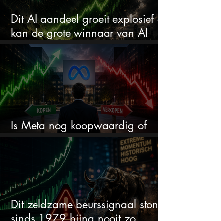
Dit AI aandeel groeit explosief en
kan de grote winnaar van AI
worden
Is Meta nog koopwaardig of
wordt het tijd om te verkopen?
Dit zeldzame beurssignaal stond
sinds 1979 bijna nooit zo