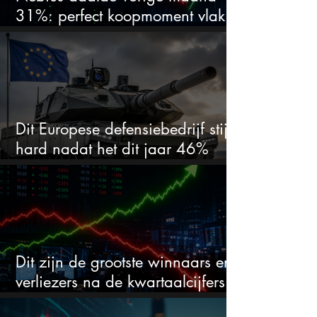
31%: perfect koopmoment vlak
voor kwartaalcijfers?
Dit Europese defensiebedrijf stijgt
hard nadat het dit jaar 46%
daalde: mooie koopkans?
Dit zijn de grootste winnaars en
verliezers na de kwartaalcijfers
(2 springen eruit)