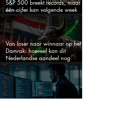
S&P 500 breekt records, maar
één cijfer kan volgende week
alles veranderen
Van loser naar winnaar op het
Damrak: hoeveel kan dit
Nederlandse aandeel nog
stijgen?
Dit AI-softwareaandeel stijgt 38%
en zet de SaaS-crash op zijn kop