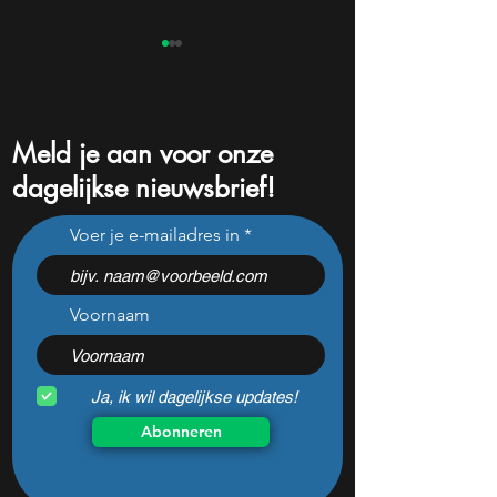
Meld je aan voor onze
dagelijkse nieuwsbrief!
Dit aandeel stijgt 1000% in
Analisten waarsc
Voer je e-mailadres in
6 maanden: analisten zien
2026 wordt een
nog meer potentieel
beslissend jaar vo
Voornaam
Ja, ik wil dagelijkse updates!
Abonneren