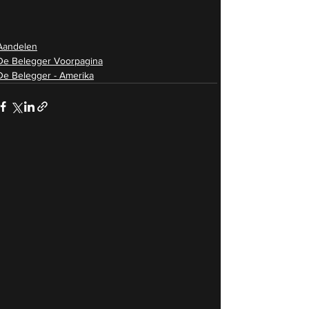
Aandelen
De Belegger Voorpagina
De Belegger - Amerika