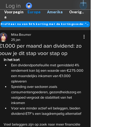
Log in
Voorpagin
Europa
Amerika
Overig..
a
Profiteer nu van 50% korting met de kortingscode: "DANK"
Mika Beumer
25 jan
€1.000 per maand aan dividend: zo
bouw je dit stap voor stap op
In het kort
Een dividendportefeuille met gemiddeld 4% 
rendement kan bij een waarde van €275.000 
een maandelijks inkomen van €1.000 
opleveren
Spreiding over sectoren zoals 
consumentengoederen, gezondheidszorg en 
vastgoed vergroot de stabiliteit van het 
inkomen
Voor wie minder actief wil beleggen, bieden 
dividend-ETF’s een laagdrempelig alternatief
Veel beleggers zijn op zoek naar meer financiële 