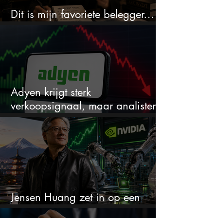
Dit is mijn favoriete belegger…
en het is niet Warren Buffett
Adyen krijgt sterk
verkoopsignaal, maar analisten
zien juist een koopkans
Jensen Huang zet in op een
aandeel dat bijna niemand kent