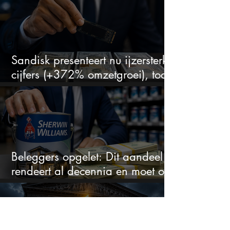
Sandisk presenteert nu ijzersterke
cijfers (+372% omzetgroei), toch
zakt het aandeel weg
Beleggers opgelet: Dit aandeel
rendeert al decennia en moet op
je watchlist staan!