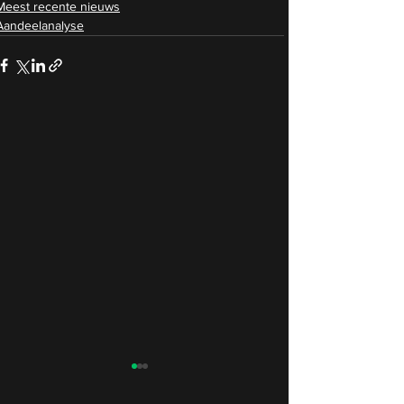
Meest recente nieuws
Aandeelanalyse