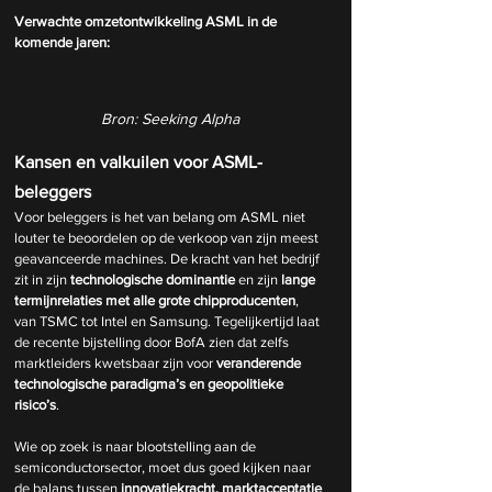
Verwachte omzetontwikkeling ASML in de 
komende jaren:
Bron: Seeking Alpha
Kansen en valkuilen voor ASML-
beleggers
Voor beleggers is het van belang om ASML niet 
louter te beoordelen op de verkoop van zijn meest 
geavanceerde machines. De kracht van het bedrijf 
zit in zijn 
technologische dominantie
 en zijn 
lange 
termijnrelaties met alle grote chipproducenten
, 
van TSMC tot Intel en Samsung. Tegelijkertijd laat 
de recente bijstelling door BofA zien dat zelfs 
marktleiders kwetsbaar zijn voor 
veranderende 
technologische paradigma’s en geopolitieke 
risico’s
.
Wie op zoek is naar blootstelling aan de 
semiconductorsector, moet dus goed kijken naar 
de balans tussen 
innovatiekracht, marktacceptatie 