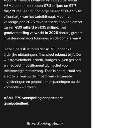
Voor het tweede kwartaal van 2025 verwacht 
ASML een omzet tussen 
€7,2 miljard en €7,7 
miljard
, met een brutomarge tussen 
50% en 53%
, 
afhankelijk van het tariefklimaat. Voor het 
volledige jaar 2025 mikt het bedrijf op een omzet 
tussen 
€30 miljard en €35 miljard
, met 
groeiversnelling verwacht in 2026
 dankzij grotere 
investeringen door foundries en de opmars van AI.
Deze cijfers illustreren dat ASML, ondanks 
tijdelijke uitdagingen, 
financieel robuust blijft
. De 
winstgevendheid is sterk, marges blijven gezond 
en het bedrijf positioneert zich actief voor 
toekomstige marktvraag. Toch is het cruciaal om 
alert te blijven op de impact van vertraagde 
investeringen en geopolitieke spanningen op de 
komende kwartalen.
ASML EPS-voorspelling onderstreept 
groeipotentieel:
Bron: Seeking Alpha