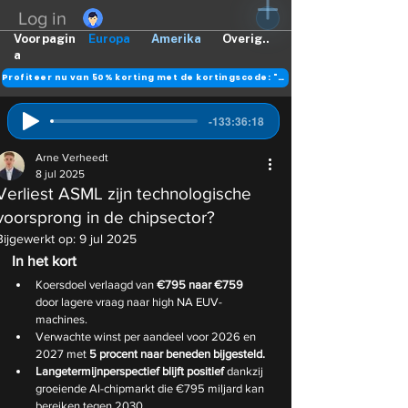
Log in
Voorpagin
Europa
Amerika
Overig..
a
Profiteer nu van 50% korting met de kortingscode: "DANK"
-133:36:18
Arne Verheedt
8 jul 2025
Verliest ASML zijn technologische
voorsprong in de chipsector?
Bijgewerkt op:
9 jul 2025
In het kort
Koersdoel verlaagd van 
€795 naar €759
door lagere vraag naar high NA EUV-
machines.
Verwachte winst per aandeel voor 2026 en 
2027 met 
5 procent naar beneden bijgesteld.
Langetermijnperspectief blijft positief
 dankzij 
groeiende AI-chipmarkt die €795 miljard kan 
bereiken tegen 2030.