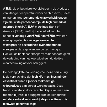
ASML
, de onbetwiste wereldleider in de productie 
van lithografieapparatuur voor de chipsector, heeft 
te maken met 
toenemende onzekerheid rondom 
zijn nieuwste paradepaardje: de high numerical 
aperture (high NA) EUV-machines
. Bank of 
America (BofA) heeft zijn koersdoel voor het 
aandeel 
verlaagd van €795 naar €759
, wat een 
weerspiegeling is van 
lager verwachte 
winstgroei
 en 
bezorgdheid over afnemende 
vraag
 naar deze geavanceerde technologie. 
Hoewel de bank haar koopadvies handhaaft, geeft 
de verlaging van het koersdoel een duidelijke 
waarschuwing af voor beleggers.
De belangrijkste aanleiding voor deze herziening 
is de verwachting dat 
high NA-machines minder 
essentieel zullen zijn voor toekomstige 
chipproductie
 dan eerder werd gedacht. Deze 
trend is versterkt door recente uitspraken van een 
topman bij Intel, die suggereerde dat lithografie 
minder centraal zal staan bij de productie van de 
nieuwste generatie chips
.