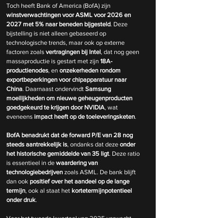
Toch heeft Bank of America (BofA) zijn 
winstverwachtingen voor ASML voor 2026 en 
2027 met 5% naar beneden bijgesteld
. Deze 
bijstelling is niet alleen gebaseerd op 
technologische trends, maar ook op externe 
factoren zoals 
vertragingen bij Intel
, dat nog geen 
massaproductie is gestart met zijn 
18A-
productienodes
, en 
onzekerheden rondom 
exportbeperkingen voor chipapparatuur naar 
China
. Daarnaast ondervindt 
Samsung 
moeilijkheden om nieuwe geheugenproducten 
goedgekeurd te krijgen door NVIDIA
, wat 
eveneens 
impact heeft op de toeleveringsketen
.
BofA benadrukt dat de forward P/E van 28 nog 
steeds aantrekkelijk is
, ondanks dat deze 
onder 
het historische gemiddelde van 35 ligt
. Deze ratio 
is essentieel in de 
waardering van 
technologiebedrijven
 zoals ASML. De bank blijft 
dan ook 
positief over het aandeel op de lange 
termijn
, ook al staat het 
kortetermijnpotentieel 
onder druk
.