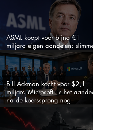
ASML koopt voor bijna €1
miljard eigen aandelen: slimme
zet of dure timing?
Bill Ackman kocht voor $2,1
miljard Microsoft: is het aandeel
na de koerssprong nog
aantrekkelijk?