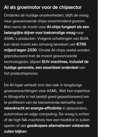
AI als groeimotor voor de chipsector
Ondanks de huidige onzekerheden, blijft de vraag 
naar geavanceerde chips onverminderd groeien. 
Met name de markt voor 
AI-chips fungeert als een 
belangrijke drijver voor toekomstige vraag
 naar 
ASML’s producten. Volgens schattingen van BofA 
kan deze markt een omvang bereiken van 
€795 
miljard tegen 2030
. Omdat AI-chips veelal worden 
geproduceerd met de meest geavanceerde 
technologieën, blijven 
EUV-machines, inclusief de 
huidige generatie, een essentieel onderdeel
 van 
het productieproces.
De AI-hype vertaalt zich dan ook in langdurige 
groeiverwachtingen voor ASML. Met hun expertise 
in lithografie is het bedrijf goed gepositioneerd om 
te profiteren van de toenemende behoefte aan 
rekenkracht en energie-efficiëntie
 in datacenters, 
automotive en edge computing. De vraag is echter 
of de high NA-machines hier een hoofdrol in zullen 
spelen of dat 
goedkopere alternatieven voldoende 
zullen blijken
.