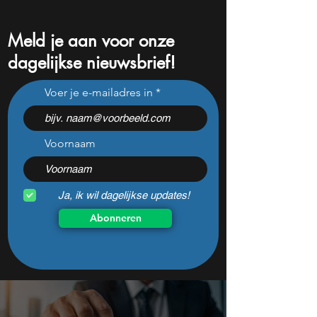
Meld je aan voor onze
dagelijkse nieuwsbrief!
Gamingaandeel stijgt 79%:
Techgigant blijft a
Voer je e-mailadres in
de groeikans van 2025?
2025, maar niet v
Voornaam
Ja, ik wil dagelijkse updates!
Abonneren