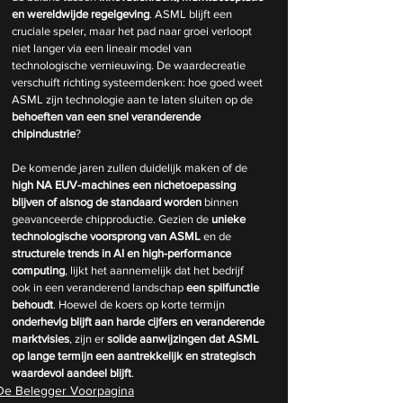
en wereldwijde regelgeving
. ASML blijft een 
cruciale speler, maar het pad naar groei verloopt 
niet langer via een lineair model van 
technologische vernieuwing. De waardecreatie 
verschuift richting systeemdenken: hoe goed weet 
ASML zijn technologie aan te laten sluiten op de 
behoeften van een snel veranderende 
chipindustrie
?
De komende jaren zullen duidelijk maken of de 
high NA EUV-machines een nichetoepassing 
blijven of alsnog de standaard worden
 binnen 
geavanceerde chipproductie. Gezien de 
unieke 
technologische voorsprong van ASML
 en de 
structurele trends in AI en high-performance 
computing
, lijkt het aannemelijk dat het bedrijf 
ook in een veranderend landschap 
een spilfunctie 
behoudt
. Hoewel de koers op korte termijn 
onderhevig blijft aan harde cijfers en veranderende 
marktvisies
, zijn er 
solide aanwijzingen dat ASML 
op lange termijn een aantrekkelijk en strategisch 
waardevol aandeel blijft
.
De Belegger Voorpagina