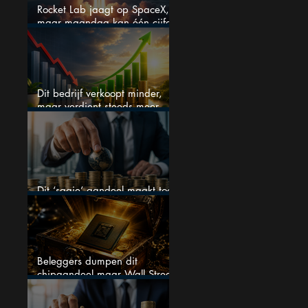
Rocket Lab jaagt op SpaceX,
maar maandag kan één cijfer
de droom doorprikken?
Dit bedrijf verkoopt minder,
maar verdient steeds meer —
hoe lang kan dit sprookje
doorgaan?
Dit ‘saaie’ aandeel maakt toch
bizar veel winst
Beleggers dumpen dit
chipaandeel maar Wall Street
ziet een zeldzame koopkans