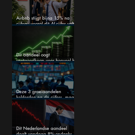
Airbnb stijgt bijna 15% na
cijfers: vooral dit AI-cijfer valt
op
Dit aandeel oogt
spotgoedkoop voor hoeveel het
kan stijgen
Deze 3 groeiaandelen
kelderden na de cijfers, maar
één is mijn duidelijke favoriet
Dit Nederlandse aandeel
daalt vandaag 8% ondanks