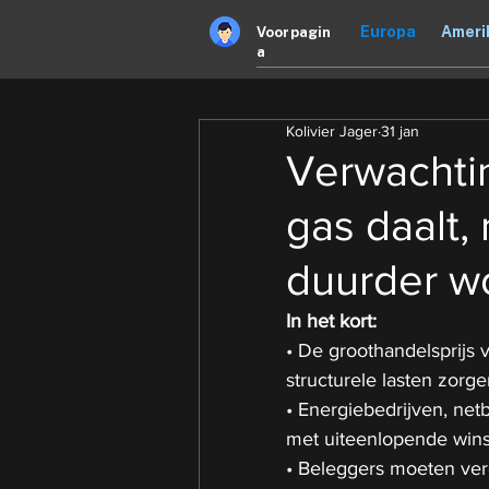
Europa
Ameri
Voorpagin
a
Kolivier Jager
31 jan
Verwachti
gas daalt,
duurder w
In het kort:
• De groothandelsprijs 
structurele lasten zorge
• Energiebedrijven, net
met uiteenlopende winst
• Beleggers moeten verd