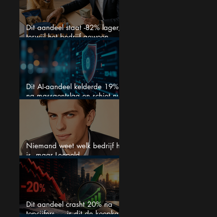
Dit aandeel staat -82% lager,
terwijl het bedrijf gewoon
groeit
Dit AI-aandeel kelderde 19%
na massaontslag en schiet nu
15% omhoog
Niemand weet welk bedrijf het
is, maar Leopold
Aschenbrenner zet er nu $500
miljoen op
Dit aandeel crasht 20% na
topcijfers — is dit de koopkans