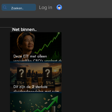
Log in
Net binnen..
Deze ETF met alleen
vrouwelijke CEO’s verslaat de
S&P 500 keihard
Dit zijn de 2 sterkste
dividendaandelen met ruim
5% dividend