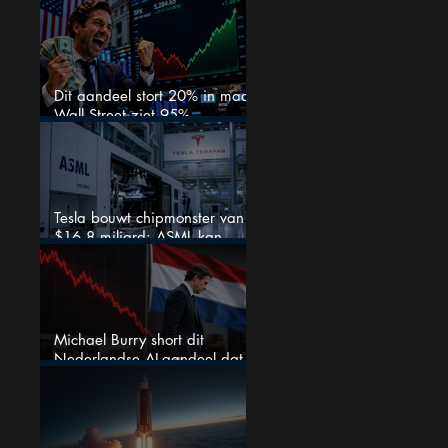
waar beleggers op wachtten?
Dit aandeel stort 20% in maar
Wall Street ziet 95%
koerspotentieel
Tesla bouwt chipmonster van
$16,8 miljard: ASML kan
grote winnaar worden
Michael Burry short dit
Nederlandse AI-aandeel dat
maar liefst 684% groeit