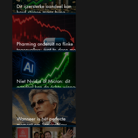
Dit ijzersterke aandeel kan
hard stijgen maar bijna
niemand kijkt
Pharming onderuit na flinke
tegenvallers: wat te doen met
het aandeel?
Niet Nvidia of Micron: dit
aandeel kan de échte winnaar
van de AI-race worden
Wanneer is hét perfecte
moment om ServiceNow
aandelen te kopen?