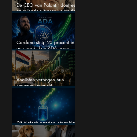
De CEO van Palantir doet een
opvallende uitspraak over de
beurs
Cardano stijgt 25 procent in
een week: kan ADA boven
$0,20 blijven?
Analisten verhogen hun
koersdoel voor dit
Nederlandse aandeel — maar
is het al te laat om in te
stappen?
Dit biotech aandeel staat klaar
voor een flinke rally