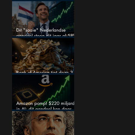
zeer sterke halfjaarcijfers en
positieve analistenadviezen:
mooie koopkans?
Dit "saaie" Nederlandse
aandeel steeg dit jaar al 58%
en wordt volgens analisten
onderschat
Bank of America tipt deze 3
chipaandelen
Amazon pompt $220 miljard
in AI: dit aandeel kan daar
explosief van profiteren