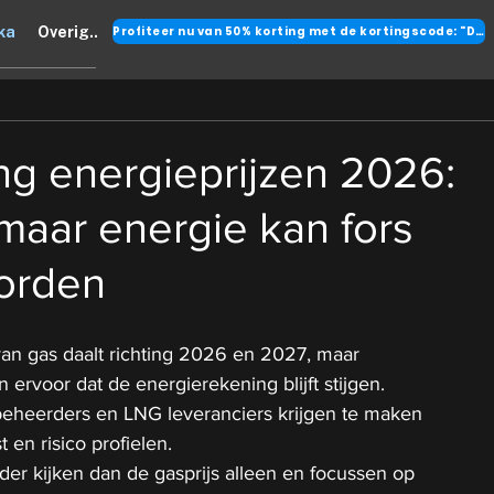
Profiteer nu van 50% korting met de kortingscode: "DANK"
ka
Overig..
ng energieprijzen 2026:
 maar energie kan fors
orden
van gas daalt richting 2026 en 2027, maar 
n ervoor dat de energierekening blijft stijgen.
beheerders en LNG leveranciers krijgen te maken 
 en risico profielen.
er kijken dan de gasprijs alleen en focussen op 