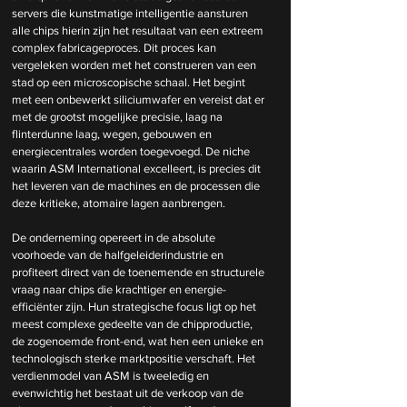
servers die kunstmatige intelligentie aansturen 
alle chips hierin zijn het resultaat van een extreem 
complex fabricageproces. Dit proces kan 
vergeleken worden met het construeren van een 
stad op een microscopische schaal. Het begint 
met een onbewerkt siliciumwafer en vereist dat er 
met de grootst mogelijke precisie, laag na 
flinterdunne laag, wegen, gebouwen en 
energiecentrales worden toegevoegd. De niche 
waarin ASM International excelleert, is precies dit 
het leveren van de machines en de processen die 
deze kritieke, atomaire lagen aanbrengen.
De onderneming opereert in de absolute 
voorhoede van de halfgeleiderindustrie en 
profiteert direct van de toenemende en structurele 
vraag naar chips die krachtiger en energie-
efficiënter zijn. Hun strategische focus ligt op het 
meest complexe gedeelte van de chipproductie, 
de zogenoemde front-end, wat hen een unieke en 
technologisch sterke marktpositie verschaft. Het 
verdienmodel van ASM is tweeledig en 
evenwichtig het bestaat uit de verkoop van de 