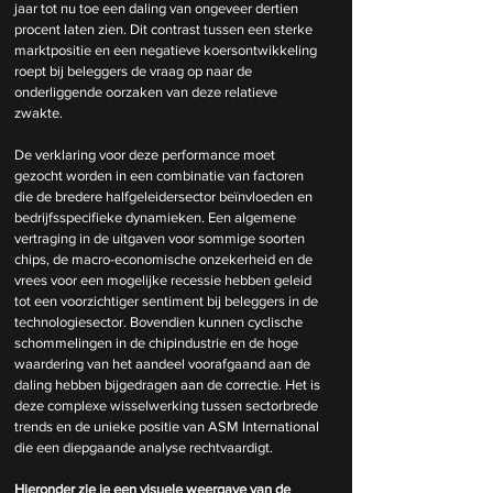
jaar tot nu toe een daling van ongeveer dertien 
procent laten zien. Dit contrast tussen een sterke 
marktpositie en een negatieve koersontwikkeling 
roept bij beleggers de vraag op naar de 
onderliggende oorzaken van deze relatieve 
zwakte.
De verklaring voor deze performance moet 
gezocht worden in een combinatie van factoren 
die de bredere halfgeleidersector beïnvloeden en 
bedrijfsspecifieke dynamieken. Een algemene 
vertraging in de uitgaven voor sommige soorten 
chips, de macro-economische onzekerheid en de 
vrees voor een mogelijke recessie hebben geleid 
tot een voorzichtiger sentiment bij beleggers in de 
technologiesector. Bovendien kunnen cyclische 
schommelingen in de chipindustrie en de hoge 
waardering van het aandeel voorafgaand aan de 
daling hebben bijgedragen aan de correctie. Het is 
deze complexe wisselwerking tussen sectorbrede 
trends en de unieke positie van ASM International 
die een diepgaande analyse rechtvaardigt.
Hieronder zie je een visuele weergave van de 