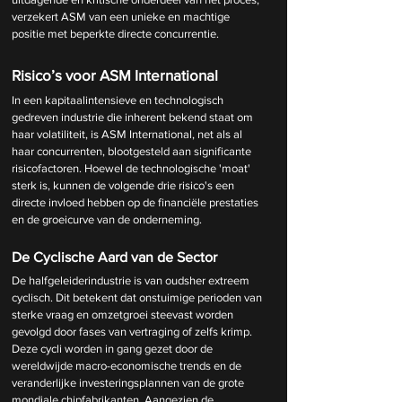
verzekert ASM van een unieke en machtige 
positie met beperkte directe concurrentie.
Risico’s voor ASM International
In een kapitaalintensieve en technologisch 
gedreven industrie die inherent bekend staat om 
haar volatiliteit, is ASM International, net als al 
haar concurrenten, blootgesteld aan significante 
risicofactoren. Hoewel de technologische 'moat' 
sterk is, kunnen de volgende drie risico's een 
directe invloed hebben op de financiële prestaties 
en de groeicurve van de onderneming.
De Cyclische Aard van de Sector
De halfgeleiderindustrie is van oudsher extreem 
cyclisch. Dit betekent dat onstuimige perioden van 
sterke vraag en omzetgroei steevast worden 
gevolgd door fases van vertraging of zelfs krimp. 
Deze cycli worden in gang gezet door de 
wereldwijde macro-economische trends en de 
veranderlijke investeringsplannen van de grote 
mondiale chipfabrikanten. Aangezien de 