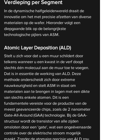
Verdieping per Segment
In de dynamische halfgeleiderwereld draait de 
innovatie om het met precisie afzetten van diverse 
materialen op de wafer. Hieronder volgt een 
diepgaande blik op de belangrijkste 
technologische pijlers van ASM.
Atomic Layer Deposition (ALD)
Stelt u zich voor dat u een muur schildert door 
telkens wanneer u een kwast in de verf doopt 
slechts één molecuul aan de muur toe te voegen. 
Dat is in essentie de werking van ALD. Deze 
methode onderscheidt zich door extreme 
nauwkeurigheid en stelt ASM in staat om 
materialen aan te brengen in lagen met een dikte 
van slechts enkele atomen. Dit is een 
fundamentele vereiste voor de productie van de 
meest geavanceerde chips, zoals de 2 nanometer 
Gate-All-Around (GAA) technologie. Bij de GAA-
structuur wordt de transistor van alle zijden 
omsloten door een 'gate', wat een ongeëvenaarde 
controle over de elektrische stroom mogelijk 
maakt. Zonder de atomaire precisie van ALD zou 