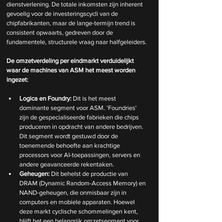
dienstverlening. De totale inkomsten zijn inherent 
gevoelig voor de investeringscycli van de 
chipfabrikanten, maar de lange-termijn trend is 
consistent opwaarts, gedreven door de 
fundamentele, structurele vraag naar halfgeleiders.
De
 omzetverdeling per eindmarkt verduidelijkt 
waar de machines van ASM het meest worden 
ingezet:
Logica en Foundry:
 Dit is het meest 
dominante segment voor ASM. 'Foundries' 
zijn de gespecialiseerde fabrieken die chips 
produceren in opdracht van andere bedrijven. 
Dit segment wordt gestuwd door de 
toenemende behoefte aan krachtige 
processors voor AI-toepassingen, servers en 
andere geavanceerde rekentaken.
Geheugen:
 Dit behelst de productie van 
DRAM (Dynamic Random-Access Memory) en 
NAND-geheugen, die onmisbaar zijn in 
computers en mobiele apparaten. Hoewel 
deze markt cyclische schommelingen kent, 
blijft het een belangrijk omzetsegment voor 