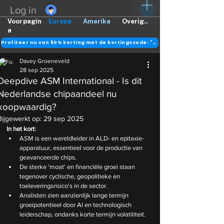
Log in
Voorpagin
Europa
Amerika
Overig..
a
Profiteer nu van 50% korting met de kortingscode: "DANK"
Davey Groeneveld
28 sep 2025
Deepdive ASM International - Is dit
Nederlandse chipaandeel nu
koopwaardig?
Bijgewerkt op:
29 sep 2025
In het kort:
ASM is een wereldleider in ALD- en epitaxie-
apparatuur, essentieel voor de productie van 
geavanceerde chips.
De sterke 'moat' en financiële groei staan 
tegenover cyclische, geopolitieke en 
toeleveringsrisico's in de sector.
Analisten zien aanzienlijk lange termijn 
groeipotentieel door AI en technologisch 
leiderschap, ondanks korte termijn volatiliteit.