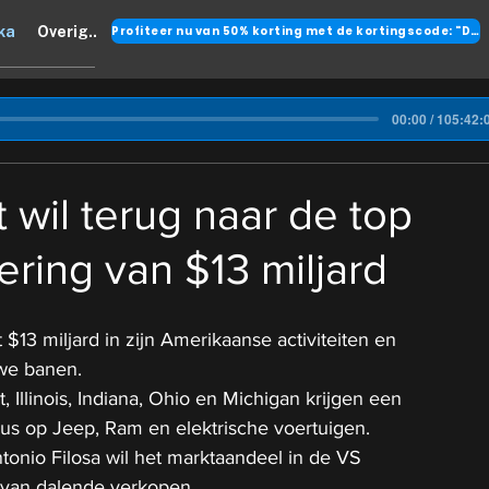
Profiteer nu van 50% korting met de kortingscode: "DANK"
ka
Overig..
00:00 / 105:42:
 wil terug naar de top
ering van $13 miljard
t $13 miljard in zijn Amerikaanse activiteiten en 
we banen.
, Illinois, Indiana, Ohio en Michigan krijgen een 
cus op Jeep, Ram en elektrische voertuigen.
nio Filosa wil het marktaandeel in de VS 
n van dalende verkopen.