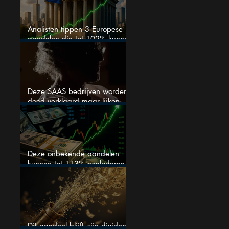
Analisten tippen 3 Europese
aandelen die tot 102% kunnen
stijgen
Deze SAAS bedrijven worden
dood verklaard maar lijken
springlevend
Deze onbekende aandelen
kunnen tot 113% exploderen
(één springt eruit)
Dit aandeel blijft zijn dividend