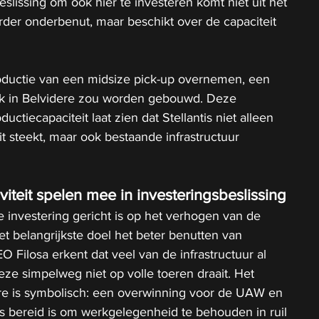
lissing om ook hier te investeren komt niet uit het 
erder onderbenut, maar beschikt over de capaciteit 
roductie van een midsize pick-up overnemen, een 
jk in Belvidere zou worden gebouwd. Deze 
uctiecapaciteit laat zien dat Stellantis niet alleen 
t steekt, maar ook bestaande infrastructuur 
iviteit spelen mee in investeringsbeslissing
investering gericht is op het verhogen van de 
het belangrijkste doel het beter benutten van 
 Filosa erkent dat veel van de infrastructuur al 
eze simpelweg niet op volle toeren draait. Het 
e is symbolisch: een overwinning voor de UAW en 
tis bereid is om werkgelegenheid te behouden in ruil 