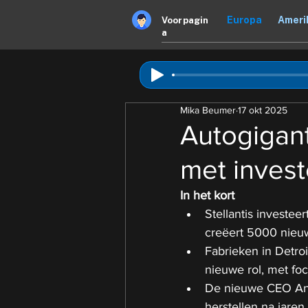
Europa
Ameri
Voorpagin
a
Mika Beumer
17 okt 2025
Autogigant
met invest
In het kort
Stellantis investeer
creëert 5000 nieu
Fabrieken in Detroit
nieuwe rol, met fo
De nieuwe CEO Anto
herstellen na jare