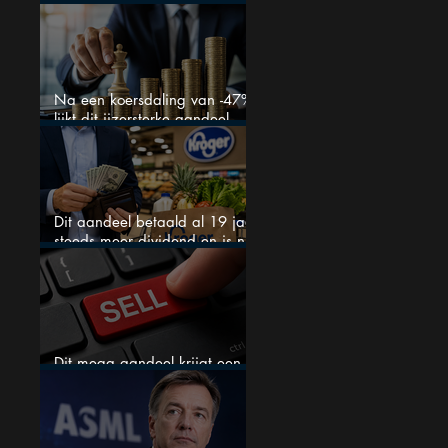
ziet een zeldzame koopkans
Na een koersdaling van -47%
lijkt dit ijzersterke aandeel
aantrekkelijker dan ooit
Dit aandeel betaald al 19 jaar
steeds meer dividend en is nu
goedkoop
Dit mega aandeel krijgt een
zeldzaam verkoopadvies