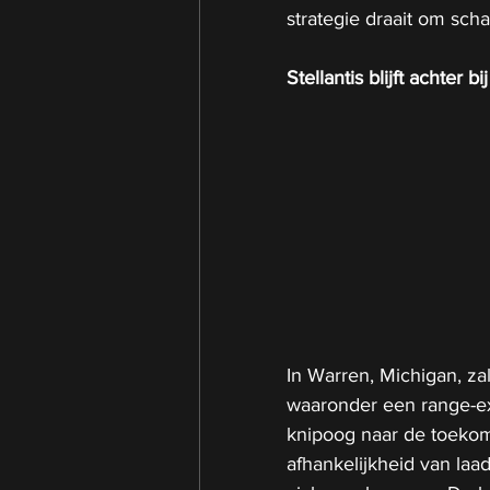
strategie draait om sch
Stellantis blijft achte
In Warren, Michigan, za
waaronder een range-ext
knipoog naar de toekoms
afhankelijkheid van laa