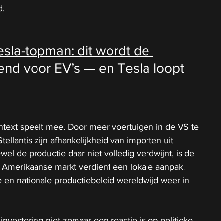
d.
esla-topman: dit wordt de 
rend voor EV’s — en Tesla loopt 
ntext speelt mee. Door meer voertuigen in de VS te 
ellantis zijn afhankelijkheid van importen uit 
l de productie daar niet volledig verdwijnt, is de 
 Amerikaanse markt verdient een lokale aanpak, 
 en nationale productiebeleid wereldwijd weer in 
investering niet zomaar een reactie is op politieke 