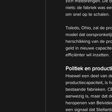
zich meebrengen. De bes
niets: de fabriek was e
om snel op te schalen.
Toledo, Ohio, zal de p
model dat oorspronkeli
herschikking van de prod
geld in nieuwe capacitei
efficiënter wil inzetten.
Politiek en product
Hoewel een deel van de 
productiecapaciteit, is 
bestaande fabrieken. CEO
aanwezig is, maar dat d
heropenen van Belvider
een signaal dat Stellan