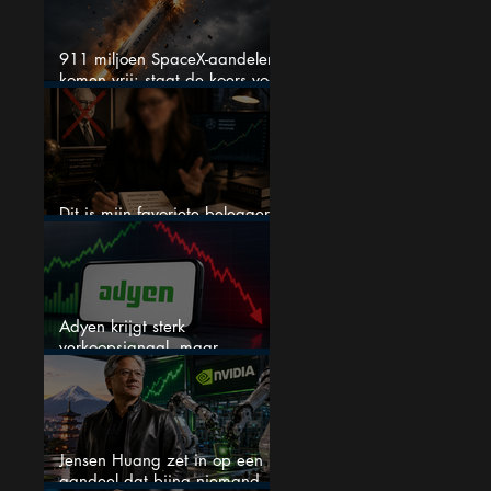
911 miljoen SpaceX-aandelen
komen vrij: staat de koers voor
een nieuwe crash?
Dit is mijn favoriete belegger…
en het is niet Warren Buffett
Adyen krijgt sterk
verkoopsignaal, maar
analisten zien juist een
koopkans
Jensen Huang zet in op een
aandeel dat bijna niemand