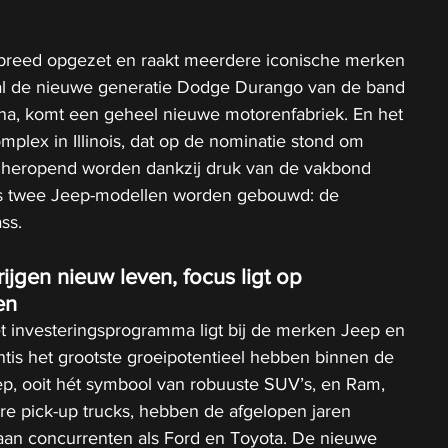
s breed opgezet en raakt meerdere iconische merken 
 zal de nieuwe generatie Dodge Durango van de band 
ana, komt een geheel nieuwe motorenfabriek. En het 
plex in Illinois, dat op de nominatie stond om 
l heropend worden dankzij druk van de vakbond 
ks twee Jeep-modellen worden gebouwd: de 
ss.
rijgen nieuw leven, focus ligt op 
en
t investeringsprogramma ligt bij de merken Jeep en 
ntis het grootste groeipotentieel hebben binnen de 
p, ooit hét symbool van robuuste SUV’s, en Ram, 
re pick-up trucks, hebben de afgelopen jaren 
aan concurrenten als Ford en Toyota. De nieuwe 