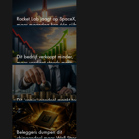
Rocket Lab jaagt op SpaceX,
maar maandag kan één cijfer
de droom doorprikken?
Dit bedrijf verkoopt minder,
maar verdient steeds meer —
hoe lang kan dit sprookje
doorgaan?
Dit ‘saaie’ aandeel maakt toch
bizar veel winst
Beleggers dumpen dit
chipaandeel maar Wall Street