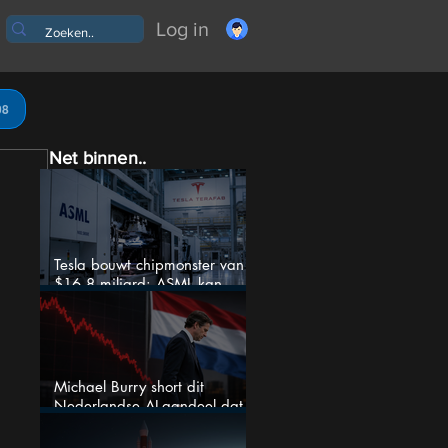
Log in
08
Net binnen..
Tesla bouwt chipmonster van
$16,8 miljard: ASML kan
grote winnaar worden
Michael Burry short dit
Nederlandse AI-aandeel dat
maar liefst 684% groeit