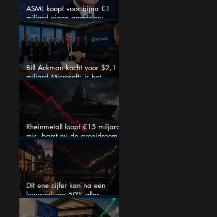
ASML koopt voor bijna €1
miljard eigen aandelen:
slimme zet of dure timing?
Bill Ackman kocht voor $2,1
miljard Microsoft: is het
aandeel na de koerssprong
nog aantrekkelijk?
Rheinmetall loopt €15 miljard
mis: barst nu de groeidroom
van het defensiebedrijf?
Dit ene cijfer kan na een
koersval van 50% alles
veranderen