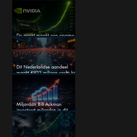
verhogen, wat er ook gebeurt
De markt maakt een enorme
fout bij Nvidia
Dit Nederlandse aandeel
maakt €922 miljoen cash: kan
dit dividendaandeel blijven
verhogen?
Miljardair Bill Ackman
investeert miljarden in dit
techaandeel