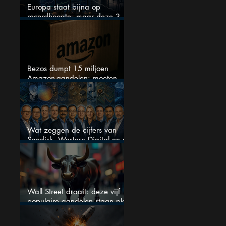
Europa staat bijna op
recordhoogte, maar deze 3
sectoren vallen nu op
Bezos dumpt 15 miljoen
Amazon-aandelen: moeten
beleggers zich zorgen maken?
Wat zeggen de cijfers van
Sandisk, Western Digital en de
AI-Infrastructuur aandelen mij
werkelijk
Wall Street draait: deze vijf
populaire aandelen staan plots
onder spanning