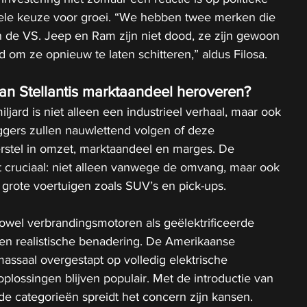
rele keuze voor groei. “We hebben twee merken die 
n de VS. Jeep en Ram zijn niet dood, ze zijn gewoon 
ijd om ze opnieuw te laten schitteren,” aldus Filosa.
kan Stellantis marktaandeel heroveren?
ljard is niet alleen een industrieel verhaal, maar ook 
ggers zullen nauwlettend volgen of deze 
herstel in omzet, marktaandeel en marges. De 
t cruciaal: niet alleen vanwege de omvang, maar ook 
rote voertuigen zoals SUV’s en pick-ups.
 zowel verbrandingsmotoren als geëlektrificeerde 
en realistische benadering. De Amerikaanse 
assaal overgestapt op volledig elektrische 
oplossingen blijven populair. Met de introductie van 
e categorieën spreidt het concern zijn kansen.