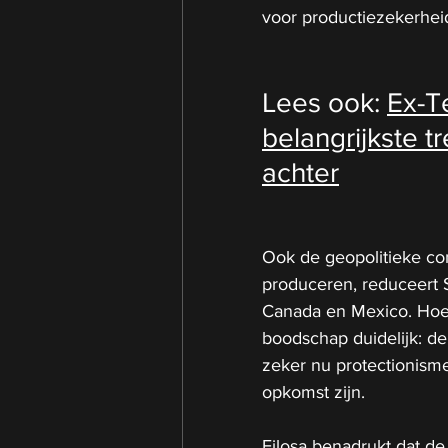
voor productiezekerhei
Lees ook: 
Ex-T
belangrijkste t
achter
Ook de geopolitieke co
produceren, reduceert St
Canada en Mexico. Hoewe
boodschap duidelijk: de
zeker nu protectionisme
opkomst zijn.
Filosa benadrukt dat de 