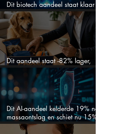
Dit biotech aandeel staat klaar
voor een flinke rally
Dit aandeel staat -82% lager,
terwijl het bedrijf gewoon groeit
Dit AI-aandeel kelderde 19% na
massaontslag en schiet nu 15%
omhoog