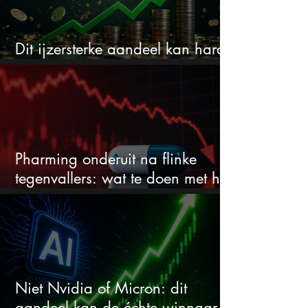
Dit ijzersterke aandeel kan hard
stijgen maar bijna niemand kijkt
Pharming onderuit na flinke
tegenvallers: wat te doen met het
aandeel?
Niet Nvidia of Micron: dit
aandeel kan de échte winnaar