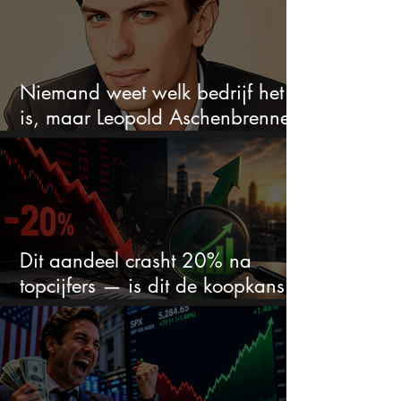
Niemand weet welk bedrijf het
is, maar Leopold Aschenbrenner
zet er nu $500 miljoen op
Dit aandeel crasht 20% na
topcijfers — is dit de koopkans
waar beleggers op wachtten?