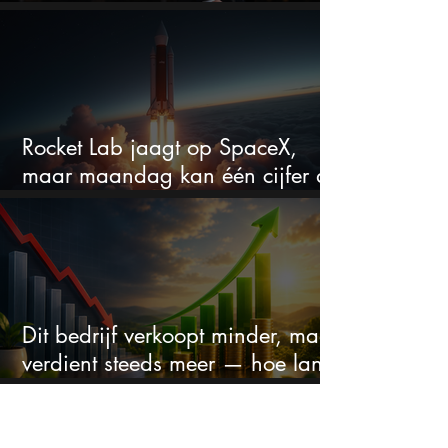
maar liefst 684% groeit
Rocket Lab jaagt op SpaceX,
maar maandag kan één cijfer de
droom doorprikken?
Dit bedrijf verkoopt minder, maar
verdient steeds meer — hoe lang
kan dit sprookje doorgaan?