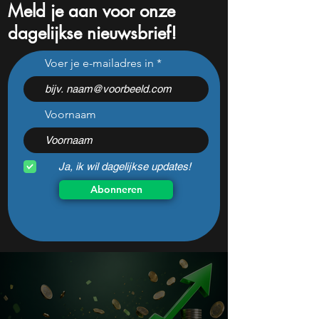
Meld je aan voor onze
dagelijkse nieuwsbrief!
Pharming onderuit na
Niet Nvidia of Mic
Voer je e-mailadres in
flinke tegenvallers: wat te
aandeel kan de é
doen met het aandeel?
winnaar van de AI
worden
Voornaam
Ja, ik wil dagelijkse updates!
Abonneren