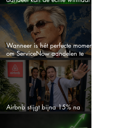
van de AI-race worden
Wanneer is hét perfecte moment
om ServiceNow aandelen te
kopen?
Airbnb stijgt bijna 15% na
cijfers: vooral dit AI-cijfer valt op