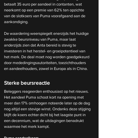
betaalt 35 euro per aandeel in contanten, wat 
neerkomt op een premie van 62% ten opzichte 
van de slotkoers van Puma voorafgaand aan de 
aankondiging.
De waardering weerspiegelt enerzijds het huidige 
zwakke beursniveau van Puma, maar laat 
anderzijds zien dat Anta bereid is stevig te 
investeren in het herstel- en groeipotentieel van 
het merk. De deal moet nog worden goedgekeurd 
door mededingingsautoriteiten, toezichthouders 
en aandeelhouders, zowel in Europa als in China.
Sterke beursreactie
Beleggers reageerden enthousiast op het nieuws. 
Het aandeel Puma schoot kort na opening met 
meer dan 17% omhoogen noteerde later op de dag 
nog altijd een stevige winst. Ondanks deze stijging 
blijft de koers echter dicht bij het laagste punt in 
een decennium, wat de uitdagingen benadrukt 
waarmee het merk kampt.