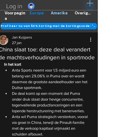
Log in
Voorpagin
Europa
Amerika
Overig..
a
Profiteer nu van 50% korting met de kortingscode: "DANK"
Jan Kuijpers
27 jan
China slaat toe: deze deal verandert
de machtsverhoudingen in sportmode
In het kort
Anta Sports neemt voor 1,5 miljard euro een 
belang van 29,06% in Puma over en wordt 
daarmee de grootste aandeelhouder van het 
Duitse sportmerk.
De deal komt op een moment dat Puma 
onder druk staat door hevige concurrentie, 
tegenvallende productlanceringen en een 
lopende herstructurering met banenverlies.
Anta wil Puma strategisch versterken, vooral 
via groei in China, terwijl de Pinault-familie 
met de verkoop kapitaal vrijmaakt en 
schulden afbouwt.