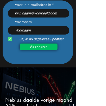
Dit Europese
Dit zijn de groots
Voer je e-mailadres in
defensiebedrijf stijgt hard
winnaars en verli
nadat het dit jaar 46%
de kwartaalcijfers
daalde: mooie koopkans?
springen eruit)
Voornaam
Ja, ik wil dagelijkse updates!
Abonneren
Nebius daalde vorige maand