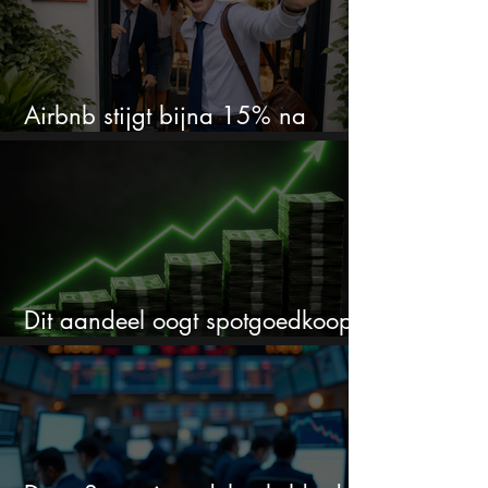
Airbnb stijgt bijna 15% na
cijfers: vooral dit AI-cijfer valt op
Dit aandeel oogt spotgoedkoop
voor hoeveel het kan stijgen