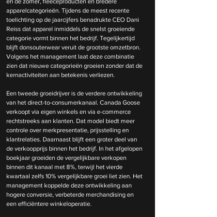
en de zomer, fleeceproducten en bredere 
apparelcategorieën. Tijdens de meest recente 
toelichting op de jaarcijfers benadrukte CEO Dani 
Reiss dat apparel inmiddels de snelst groeiende 
categorie vormt binnen het bedrijf. Tegelijkertijd 
blijft donsouterwear veruit de grootste omzetbron. 
Volgens het management laat deze combinatie 
zien dat nieuwe categorieën groeien zonder dat de 
kernactiviteiten aan betekenis verliezen. 
Een tweede groeidrijver is de verdere ontwikkeling 
van het direct-to-consumerkanaal. Canada Goose 
verkoopt via eigen winkels en via e-commerce 
rechtstreeks aan klanten. Dat model biedt meer 
controle over merkpresentatie, prijsstelling en 
klantrelaties. Daarnaast blijft een groter deel van 
de verkoopprijs binnen het bedrijf. In het afgelopen 
boekjaar groeiden de vergelijkbare verkopen 
binnen dit kanaal met 8%, terwijl het vierde 
kwartaal zelfs 10% vergelijkbare groei liet zien. Het 
management koppelde deze ontwikkeling aan 
hogere conversie, verbeterde merchandising en 
een efficiëntere winkeloperatie.  