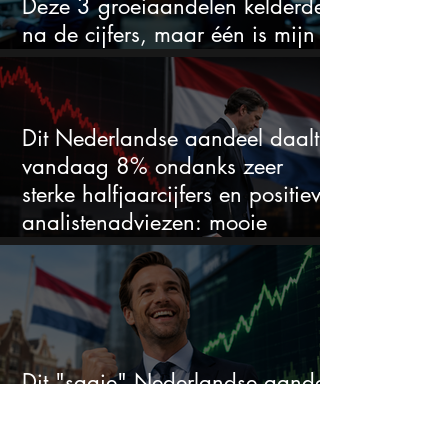
Deze 3 groeiaandelen kelderden
na de cijfers, maar één is mijn
duidelijke favoriet
Dit Nederlandse aandeel daalt
vandaag 8% ondanks zeer
sterke halfjaarcijfers en positieve
analistenadviezen: mooie
koopkans?
Dit "saaie" Nederlandse aandeel
steeg dit jaar al 58% en wordt
volgens analisten onderschat