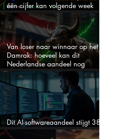
één cijfer kan volgende week
alles veranderen
Van loser naar winnaar op het
Damrak: hoeveel kan dit
Nederlandse aandeel nog
stijgen?
Dit AI-softwareaandeel stijgt 38%
en zet de SaaS-crash op zijn kop