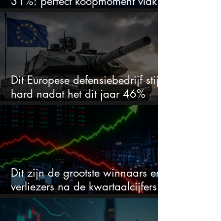
31%: perfect koopmoment vlak
voor kwartaalcijfers?
Dit Europese defensiebedrijf stijgt
hard nadat het dit jaar 46%
daalde: mooie koopkans?
Dit zijn de grootste winnaars en
verliezers na de kwartaalcijfers
(2 springen eruit)