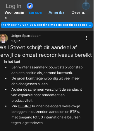
Log in
Voorpagin
Europa
Amerika
Overig..
a
Profiteer nu van 50% korting met de kortingscode: "DANK"
Jelger Sparreboom
10 jun
Wall Street schrijft dit aandeel af
terwijl de omzet recordniveaus bereikt
In het kort
Een winterjassenmerk bouwt stap voor stap 
aan een positie als jaarrond luxemerk.
De groei komt tegenwoordig uit veel meer 
dan donsjassen alleen.
Achter de schermen verschuift de aandacht 
van expansie naar rendement en 
productiviteit.
Via 
DEGIRO
 kunnen beleggers wereldwijd 
beleggen in duizenden aandelen en ETF’s, 
met toegang tot 50 internationale beurzen 
tegen lage tarieven.