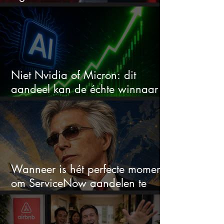
aandeel?
Niet Nvidia of Micron: dit
aandeel kan de échte winnaar
van de AI-race worden
Wanneer is hét perfecte moment
om ServiceNow aandelen te
kopen?