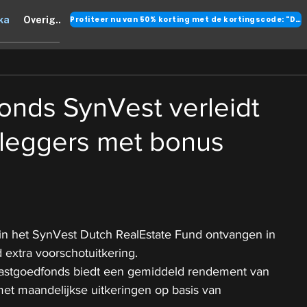
Profiteer nu van 50% korting met de kortingscode: "DANK"
ka
Overig..
onds SynVest verleidt
leggers met bonus
n het SynVest Dutch RealEstate Fund ontvangen in 
extra voorschotuitkering.
astgoedfonds biedt een gemiddeld rendement van 
et maandelijkse uitkeringen op basis van 