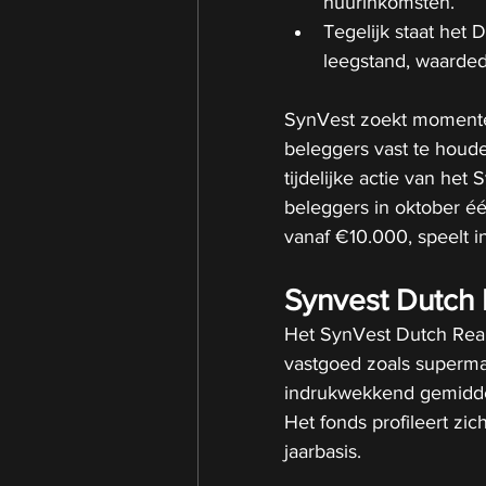
huurinkomsten.
Tegelijk staat het
leegstand, waarded
SynVest zoekt momentee
beleggers vast te houd
tijdelijke actie van he
beleggers in oktober éé
vanaf €10.000, speelt i
Synvest Dutch 
Het SynVest Dutch Real
vastgoed zoals superma
indrukwekkend gemidde
Het fonds profileert zi
jaarbasis. 