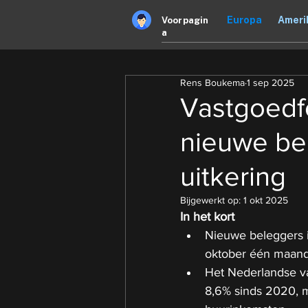
Europa
Ameri
Voorpagin
a
Rens Boukema
1 sep 2025
Vastgoedf
nieuwe be
uitkering
Bijgewerkt op:
1 okt 2025
In het kort
Nieuwe beleggers i
oktober één maand 
Het Nederlandse v
8,6% sinds 2020, m