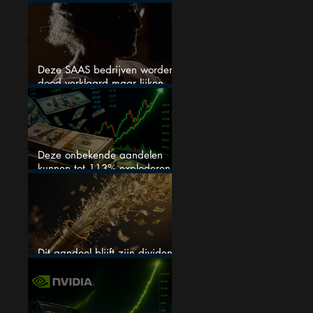
stijgen
Deze SAAS bedrijven worden
dood verklaard maar lijken
springlevend
Deze onbekende aandelen
kunnen tot 113% exploderen
(één springt eruit)
Dit aandeel blijft zijn dividend
verhogen, wat er ook gebeurt