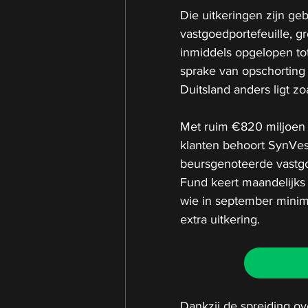
Die uitkeringen zijn ge
vastgoedportefeuille, 
inmiddels opgelopen tot
sprake van opschorting v
Duitsland anders ligt zo
Met ruim €820 miljoen 
klanten behoort SynVest
beursgenoteerde vastg
Fund keert maandelijks 
wie in september minima
extra uitkering. 
Dankzij de spreiding ov