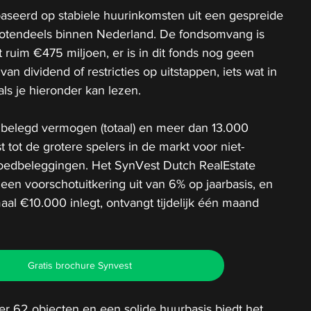
baseerd op stabiele huurinkomsten uit een gespreide 
grotendeels binnen Nederland. De fondsomvang is 
 ruim €475 miljoen, er is in dit fonds nog geen 
an dividend of restricties op uitstappen, iets wat in 
als je hieronder kan lezen. 
belegd vermogen (totaal) en meer dan 13.000 
 tot de grotere spelers in de markt voor niet-
oedbeleggingen. Het SynVest Dutch RealEstate 
een voorschotuitkering uit van 6% op jaarbasis, en 
al €10.000 inlegt, ontvangt tijdelijk één maand 
Gratis brochure Synvest
er 62 objecten en een solide huurbasis biedt het 