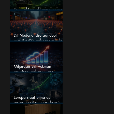
De markt maakt een enorme
fout bij Nvidia
Dit Nederlandse aandeel
maakt €922 miljoen cash: kan
dit dividendaandeel blijven
verhogen?
Miljardair Bill Ackman
investeert miljarden in dit
techaandeel
Europa staat bijna op
recordhoogte, maar deze 3
sectoren vallen nu op