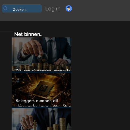
Log in
Net binnen..
Dit ‘saaie’ aandeel maakt toch
bizar veel winst
Beleggers dumpen dit
chipaandeel maar Wall Street
ziet een zeldzame koopkans