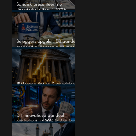
Sandisk presenteert nu
ijzersterke cijfers (+372%
omzetgroei), toch zakt het
aandeel weg
Beleggers opgelet: Dit aandeel
rendeert al decennia en moet
op je watchlist staan!
JPMorgan tipt nu 2 aandelen
voor augustus
Dit innovatieve aandeel
explodeert +680% in één jaar
en blijft maar stijgen