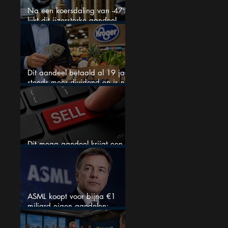
Na een koersdaling van -47%
lijkt dit ijzersterke aandeel
aantrekkelijker dan ooit
Dit aandeel betaald al 19 jaar
steeds meer dividend en is nu
goedkoop
Dit mega aandeel krijgt een
zeldzaam verkoopadvies
ASML koopt voor bijna €1
miljard eigen aandelen:
slimme zet of dure timing?