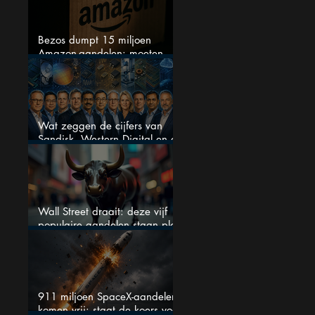
Bezos dumpt 15 miljoen
Amazon-aandelen: moeten
beleggers zich zorgen maken?
Wat zeggen de cijfers van
Sandisk, Western Digital en de
AI-Infrastructuur aandelen mij
werkelijk
Wall Street draait: deze vijf
populaire aandelen staan plots
onder spanning
911 miljoen SpaceX-aandelen
komen vrij: staat de koers voor