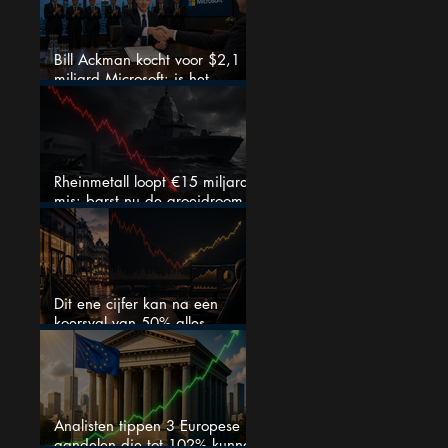
Bill Ackman kocht voor $2,1
miljard Microsoft: is het
aandeel na de koerssprong
nog aantrekkelijk?
Rheinmetall loopt €15 miljard
mis: barst nu de groeidroom
van het defensiebedrijf?
Dit ene cijfer kan na een
koersval van 50% alles
veranderen
Analisten tippen 3 Europese
aandelen die tot 102% kunnen