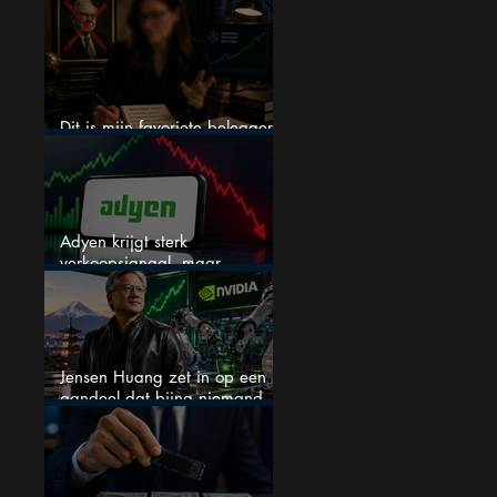
een nieuwe crash?
Dit is mijn favoriete belegger…
en het is niet Warren Buffett
Adyen krijgt sterk
verkoopsignaal, maar
analisten zien juist een
koopkans
Jensen Huang zet in op een
aandeel dat bijna niemand
kent