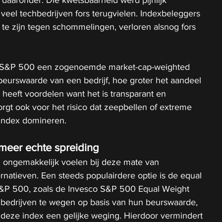
ex daaronder. Die kwetsbaarheid werd pijnlijk 
 veel techbedrijven fors terugvielen. Indexbeleggers 
te zijn tegen schommelingen, verloren alsnog fors 
e S&P 500 een zogenoemde market-cap-weighted 
 beurswaarde van een bedrijf, hoe groter het aandeel 
e heeft voordelen want het is transparant en 
gt ook voor het risico dat zeepbellen of extreme 
 index domineren.
 meer echte spreiding
h ongemakkelijk voelen bij deze mate van 
ternatieven. Een steeds populairdere optie is de equal 
S&P 500, zoals de Invesco S&P 500 Equal Weight 
n bedrijven te wegen op basis van hun beurswaarde, 
in deze index een gelijke weging. Hierdoor vermindert 