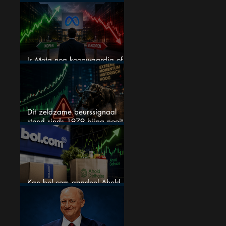
AI worden
Is Meta nog koopwaardig of
wordt het tijd om te verkopen?
Dit zeldzame beurssignaal
stond sinds 1979 bijna nooit
zo extreem
Kan bol.com aandeel Ahold
nieuw leven inblazen?