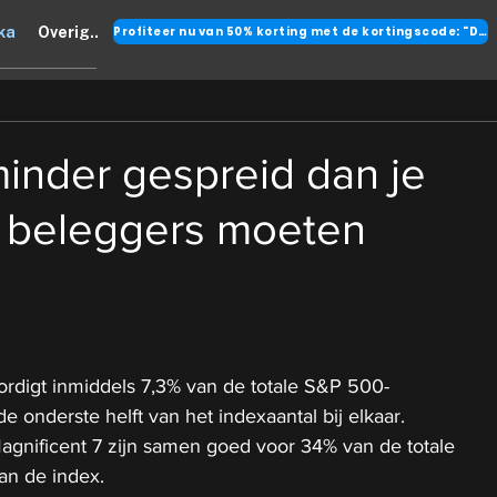
Profiteer nu van 50% korting met de kortingscode: "DANK"
ka
Overig..
inder gespreid dan je
t beleggers moeten
rdigt inmiddels 7,3% van de totale S&P 500-
 onderste helft van het indexaantal bij elkaar.
nificent 7 zijn samen goed voor 34% van de totale 
van de index.