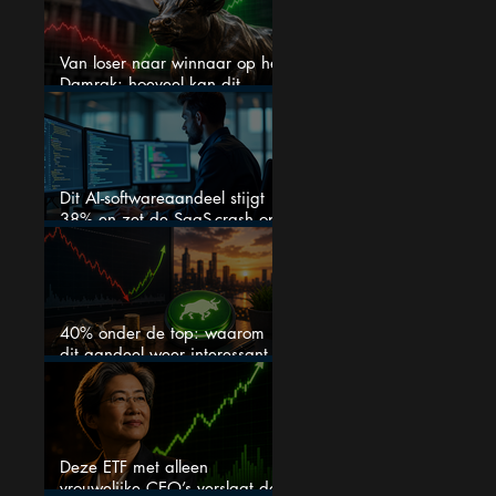
Van loser naar winnaar op het
Damrak: hoeveel kan dit
Nederlandse aandeel nog
stijgen?
Dit AI-softwareaandeel stijgt
38% en zet de SaaS-crash op
zijn kop
40% onder de top: waarom
dit aandeel weer interessant
wordt
Deze ETF met alleen
vrouwelijke CEO’s verslaat de