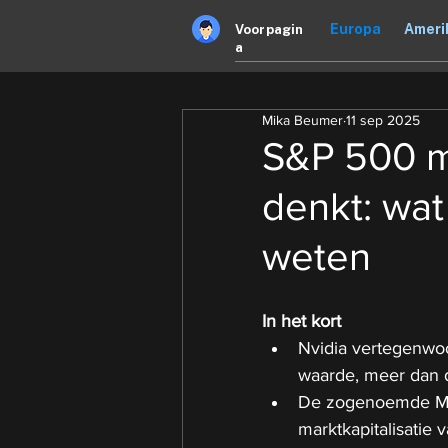
Europa
Ameri
Voorpagin
a
Mika Beumer
11 sep 2025
S&P 500 m
denkt: wa
weten
In het kort
Nvidia vertegenwoo
waarde, meer dan de
De zogenoemde Mag
marktkapitalisatie 