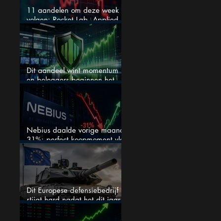
11 aandelen om deze week te
volgen: Rocket Lab, Applied
Materials en de zwaarste AI-
test
Dit aandeel wint momentum
en beleggers beginnen het
eindelijk te zien
Nebius daalde vorige maand
31%: perfect koopmoment vlak
voor kwartaalcijfers?
Dit Europese defensiebedrijf
stijgt hard nadat het dit jaar
46% daalde: mooie koopkans?