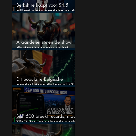
Berkshire koopt voor $4,5
miljard eigen aandelen en dat
zegt veel over de waardering
AI-aandelen stelen de show:
dit staat beleggers na het
weekend te wachten
Dit populaire Belgische
aandeel steeg dit jaar al 47
procent: is er ruimte voor
meer?
S&P 500 breekt records, maar
één cijfer kan volgende week
alles veranderen