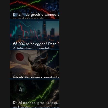
Dit zijn de grootste winnaars
en verliezers na de
kwartaalcijfers (2 springen
eruit)
€5.000 te beleggen? Deze 3
AI-infrastructuuraandelen
liggen nu in de uitverkoop
Wordt dit Japanse aandeel de
comeback kid van 2026?
Dit AI aandeel groeit explosief
en kan de grote winnaar van