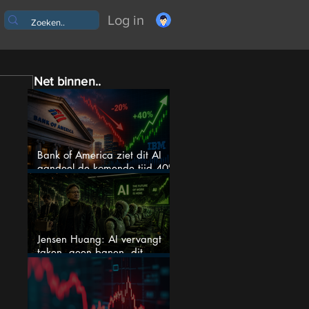
Log in
Net binnen..
Bank of America ziet dit AI
aandeel de komende tijd 40%
stijgen na 20% daling
Jensen Huang: AI vervangt
taken, geen banen, dit
betekent het voor AI-aandelen