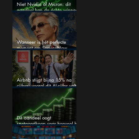
Niet Nvidia of Micron: dit
aandeel kan de échte winnaar
van de AI-race worden
Wanneer is hét perfecte
moment om ServiceNow
aandelen te kopen?
Airbnb stijgt bijna 15% na
cijfers: vooral dit AI-cijfer valt
op
Dit aandeel oogt
spotgoedkoop voor hoeveel het
kan stijgen