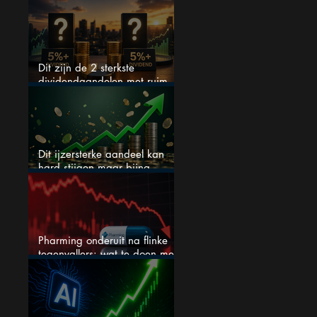
S&P 500 keihard
Dit zijn de 2 sterkste
dividendaandelen met ruim
5% dividend
Dit ijzersterke aandeel kan
hard stijgen maar bijna
niemand kijkt
Pharming onderuit na flinke
tegenvallers: wat te doen met
het aandeel?