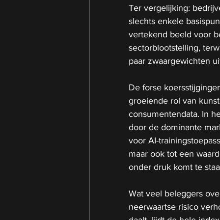
Ter vergelijking: bedrij
slechts enkele basispun
vertekend beeld voor b
sectorblootstelling, te
paar zwaargewichten ui
De forse koersstijging
groeiende rol van kunstm
consumentendata. In he
door de dominante markt
voor AI-trainingstoepass
maar ook tot een waarder
onder druk komt te staa
Wat veel beleggers over
neerwaartse risico verh