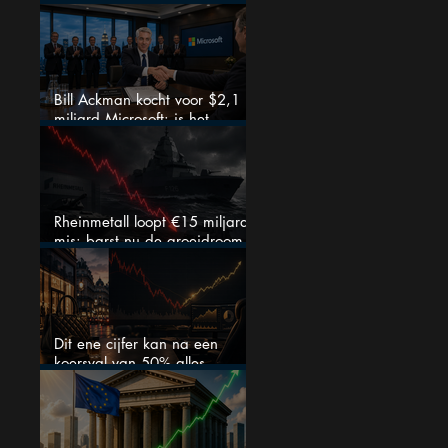
slimme zet of dure timing?
Bill Ackman kocht voor $2,1
miljard Microsoft: is het
aandeel na de koerssprong
nog aantrekkelijk?
Rheinmetall loopt €15 miljard
mis: barst nu de groeidroom
van het defensiebedrijf?
Dit ene cijfer kan na een
koersval van 50% alles
veranderen