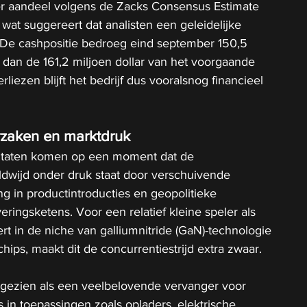
 per aandeel volgens de Zacks Consensus Estimate 
wat suggereert dat analisten een geleidelijke 
. De cashpositie bedroeg eind september 150,5 
er dan de 161,2 miljoen dollar van het voorgaande 
liezen blijft het bedrijf dus vooralsnog financieel 
rzaken en marktdruk
ultaten komen op een moment dat de 
ldwijd onder druk staat door verschuivende 
ng in productintroducties en geopolitieke 
ringsketens. Voor een relatief kleine speler als 
eert in de niche van galliumnitride (GaN)-technologie 
chips, maakt dit de concurrentiestrijd extra zwaar.
gezien als een veelbelovende vervanger voor 
ps in toepassingen zoals opladers, elektrische 