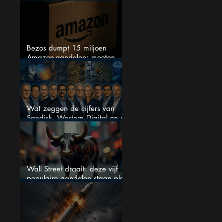
sectoren vallen nu op
Bezos dumpt 15 miljoen
Amazon-aandelen: moeten
beleggers zich zorgen maken?
Wat zeggen de cijfers van
Sandisk, Western Digital en de
AI-Infrastructuur aandelen mij
werkelijk
Wall Street draait: deze vijf
populaire aandelen staan plots
onder spanning