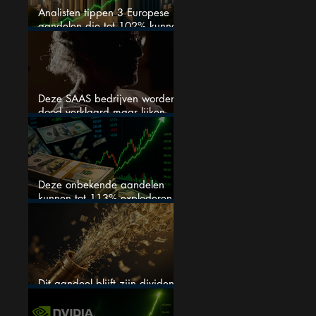
Analisten tippen 3 Europese
aandelen die tot 102% kunnen
stijgen
Deze SAAS bedrijven worden
dood verklaard maar lijken
springlevend
Deze onbekende aandelen
kunnen tot 113% exploderen
(één springt eruit)
Dit aandeel blijft zijn dividend
verhogen, wat er ook gebeurt