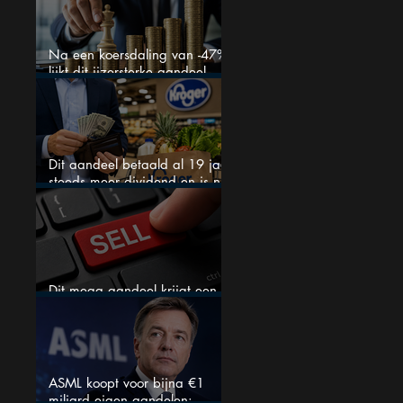
Na een koersdaling van -47%
lijkt dit ijzersterke aandeel
aantrekkelijker dan ooit
Dit aandeel betaald al 19 jaar
steeds meer dividend en is nu
goedkoop
Dit mega aandeel krijgt een
zeldzaam verkoopadvies
ASML koopt voor bijna €1
miljard eigen aandelen: