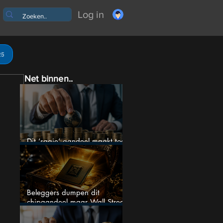
Log in
25
Net binnen..
Dit ‘saaie’ aandeel maakt toch
bizar veel winst
Beleggers dumpen dit
chipaandeel maar Wall Street
ziet een zeldzame koopkans