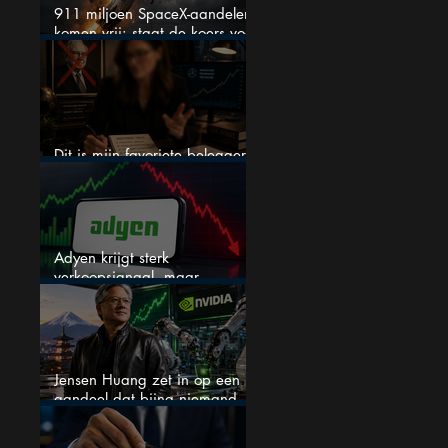
911 miljoen SpaceX-aandelen
komen vrij: staat de koers voor
een nieuwe crash?
Dit is mijn favoriete belegger…
en het is niet Warren Buffett
Adyen krijgt sterk
verkoopsignaal, maar
analisten zien juist een
koopkans
Jensen Huang zet in op een
aandeel dat bijna niemand
kent