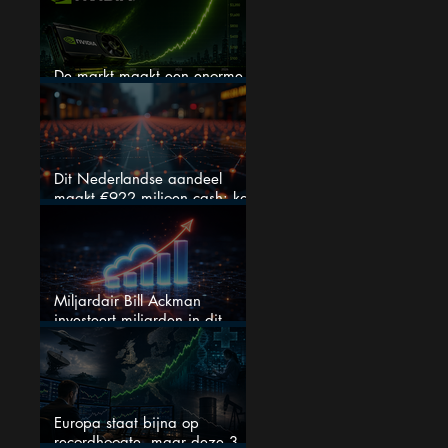
De markt maakt een enorme
fout bij Nvidia
Dit Nederlandse aandeel
maakt €922 miljoen cash: kan
dit dividendaandeel blijven
verhogen?
Miljardair Bill Ackman
investeert miljarden in dit
techaandeel
Europa staat bijna op
recordhoogte, maar deze 3