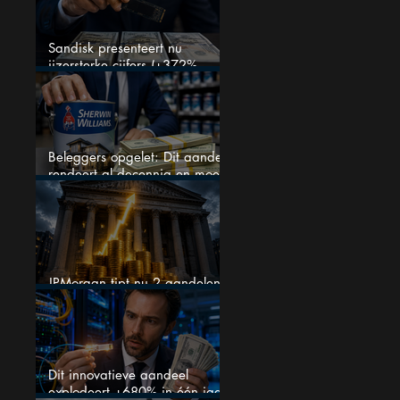
Sandisk presenteert nu
ijzersterke cijfers (+372%
omzetgroei), toch zakt het
aandeel weg
Beleggers opgelet: Dit aandeel
rendeert al decennia en moet
op je watchlist staan!
JPMorgan tipt nu 2 aandelen
voor augustus
Dit innovatieve aandeel
explodeert +680% in één jaar