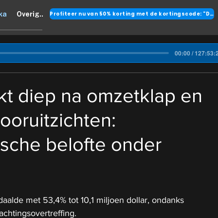
Profiteer nu van 50% korting met de kortingscode: "DANK"
ka
Overig..
00:00 / 127:53:
kt diep na omzetklap en
oruitzichten:
sche belofte onder
aalde met 53,4% tot 10,1 miljoen dollar, ondanks 
chtingsovertreffing.