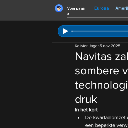
Europa
Ameri
Voorpagin
a
Kolivier Jager
5 nov 2025
Navitas za
sombere vo
technologi
druk
In het kort
De kwartaalomzet d
een beperkte verwa