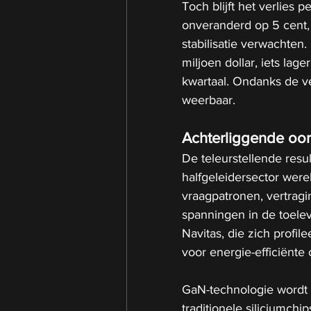
Toch blijft het verlies
onveranderd op 5 cent, 
stabilisatie verwachten
miljoen dollar, iets lag
kwartaal. Ondanks de ver
weerbaar.
Achterliggende oo
De teleurstellende res
halfgeleidersector were
vraagpatronen, vertragi
spanningen in de toeleve
Navitas, die zich profil
voor energie-efficiënte 
GaN-technologie wordt 
traditionele siliciumchi