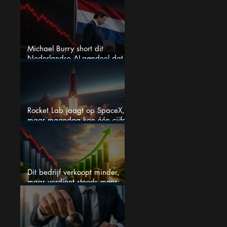
grote winnaar worden
Michael Burry short dit
Nederlandse AI-aandeel dat
maar liefst 684% groeit
Rocket Lab jaagt op SpaceX,
maar maandag kan één cijfer
de droom doorprikken?
Dit bedrijf verkoopt minder,
maar verdient steeds meer —
hoe lang kan dit sprookje
doorgaan?