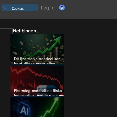
Log in
Net binnen..
Dit ijzersterke aandeel kan
hard stijgen maar bijna
niemand kijkt
Pharming onderuit na flinke
tegenvallers: wat te doen met
het aandeel?