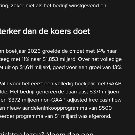
ng, zeker niet als het bedrijf winstgevend en 
 sterker dan de koers doet 
 van boekjaar 2026 groeide de omzet met 14% naar 
eeg met 11% naar $1,853 miljard. Over het volledige 
uit op $1,611 miljard, goed voor een groei van 13%.
iPath voor het eerst een volledig boekjaar met GAAP-
de. Het bedrijf genereerde daarnaast $371 miljoen 
 en $372 miljoen non-GAAP adjusted free cash flow. 
een nieuw aandeleninkoopprogramma van $500 
 eerder programma van $1 miljard was afgerond.
inzichten lezen? Neem dan een 