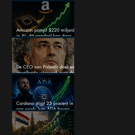
chipaandelen
Amazon pompt $220 miljard
in AI: dit aandeel kan daar
explosief van profiteren
De CEO van Palantir doet een
opvallende uitspraak over de
beurs
Cardano stijgt 25 procent in
een week: kan ADA boven
$0,20 blijven?