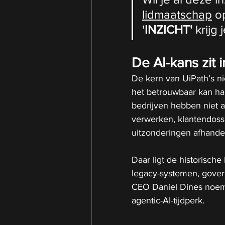
lidmaatschap
 o
'
INZICHT'
 krijg j
De AI-kans zit i
De kern van UiPath’s ni
het betrouwbaar kan ha
bedrijven hebben niet a
verwerken, klantendossi
uitzonderingen afhande
Daar ligt de historische
legacy-systemen, gover
CEO Daniel Dines noemt
agentic-AI-tijdperk.