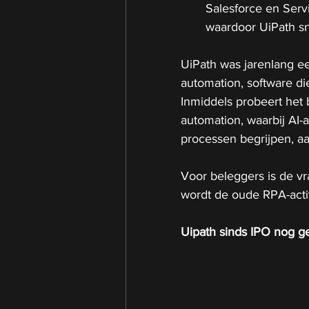
Salesforce en Serv
waardoor UiPath sn
UiPath was jarenlang e
automation, software di
Inmiddels probeert het 
automation, waarbij AI-
processen begrijpen, a
Voor beleggers is de vra
wordt de oude RPA-activ
Uipath sinds IPO nog g