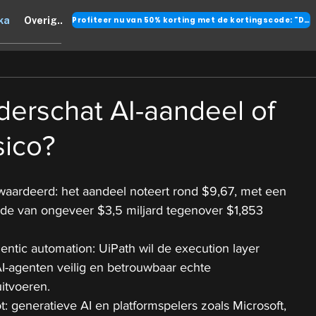
Profiteer nu van 50% korting met de kortingscode: "DANK"
ka
Overig..
derschat AI-aandeel of
sico?
gewaardeerd: het aandeel noteert rond $9,67, met een 
e van ongeveer $3,5 miljard tegenover $1,853 
gentic automation: UiPath wil de execution layer 
-agenten veilig en betrouwbaar echte 
itvoeren.
oot: generatieve AI en platformspelers zoals Microsoft, 