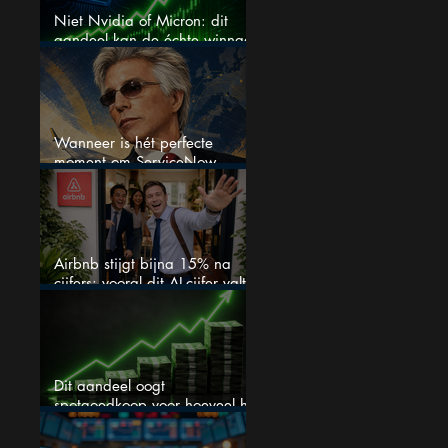
Niet Nvidia of Micron: dit
aandeel kan de échte winnaar
van de AI-race worden
Wanneer is hét perfecte
moment om ServiceNow
aandelen te kopen?
Airbnb stijgt bijna 15% na
cijfers: vooral dit AI-cijfer valt
op
Dit aandeel oogt
spotgoedkoop voor hoeveel het
kan stijgen