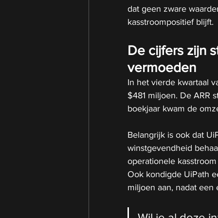
dat geen zware waarderi
kasstroompositief blijft.
De cijfers zijn
vermoeden
In het vierde kwartaal
$481 miljoen. De ARR st
boekjaar kwam de omzet 
Belangrijk is ook dat U
winstgevendheid behaal
operationele kasstroom
Ook kondigde UiPath 
miljoen aan, nadat een
Wil je al deze 