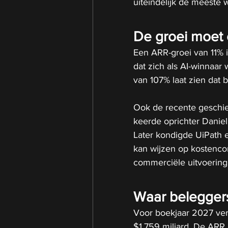
uiteindelijk de meeste w
De groei moet 
Een ARR-groei van 11% is
dat zich als AI-winnaar 
van 107% laat zien dat 
Ook de recente geschied
keerde oprichter Daniel
Later kondigde UiPath 
kan wijzen op kostenco
commerciële uitvoering
Waar beleggers
Voor boekjaar 2027 ver
$1,759 miljard. De ARR