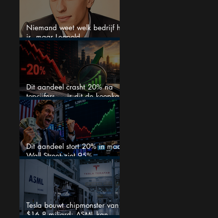
Niemand weet welk bedrijf het
is, maar Leopold
Aschenbrenner zet er nu $500
miljoen op
Dit aandeel crasht 20% na
topcijfers — is dit de koopkans
waar beleggers op wachtten?
Dit aandeel stort 20% in maar
Wall Street ziet 95%
koerspotentieel
Tesla bouwt chipmonster van
$16,8 miljard: ASML kan