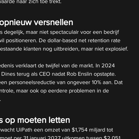
aarde naar zich toe trekt.
opnieuw versnellen
 degelijk, maar niet spectaculair voor een bedrijf 
wil positioneren. De dollar-based net retention rate 
bestaande klanten nog uitbreiden, maar niet explosief.
enis verklaart de twijfel van de markt. In 2024 
 Dines terug als CEO nadat Rob Enslin opstapte. 
een personeelsreductie van ongeveer 10% aan. Dat 
ntrole, maar ook op eerdere problemen in de 
.
 op moeten letten
wacht UiPath een omzet van $1,754 miljard tot 
 moet per 31 januari 2027 uitkomen tussen $2,051 