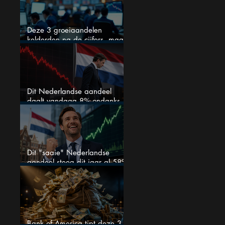
Deze 3 groeiaandelen
kelderden na de cijfers, maar
één is mijn duidelijke favoriet
Dit Nederlandse aandeel
daalt vandaag 8% ondanks
zeer sterke halfjaarcijfers en
positieve analistenadviezen:
mooie koopkans?
Dit "saaie" Nederlandse
aandeel steeg dit jaar al 58%
en wordt volgens analisten
onderschat
Bank of America tipt deze 3