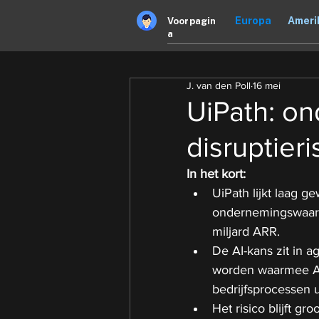
Europa
Ameri
Voorpagin
a
J. van den Poll
16 mei
UiPath: on
disruptieri
In het kort:
UiPath lijkt laag 
ondernemingswaard
miljard ARR.
De AI-kans zit in a
worden waarmee AI
bedrijfsprocessen u
Het risico blijft gr