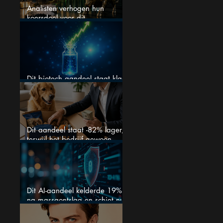
Analisten verhogen hun
koersdoel voor dit
Nederlandse aandeel — maar
is het al te laat om in te
stappen?
Dit biotech aandeel staat klaar
voor een flinke rally
Dit aandeel staat -82% lager,
terwijl het bedrijf gewoon
groeit
Dit AI-aandeel kelderde 19%
na massaontslag en schiet nu
15% omhoog