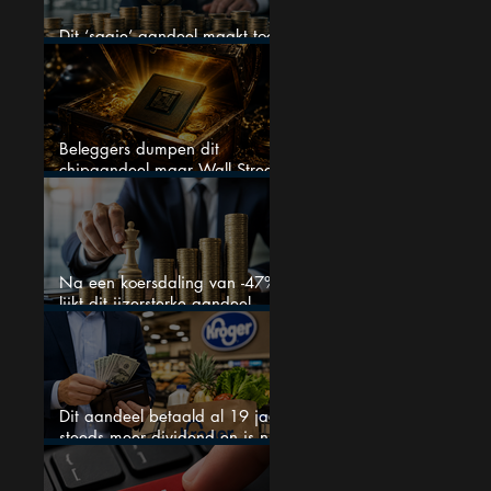
Dit ‘saaie’ aandeel maakt toch
bizar veel winst
Beleggers dumpen dit
chipaandeel maar Wall Street
ziet een zeldzame koopkans
Na een koersdaling van -47%
lijkt dit ijzersterke aandeel
aantrekkelijker dan ooit
Dit aandeel betaald al 19 jaar
steeds meer dividend en is nu
goedkoop