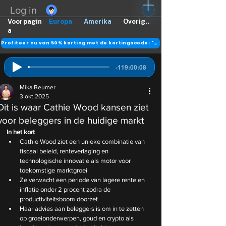
Log in
Voorpagin
Europa
Amerika
Overig..
a
Profiteer nu van 50% korting met de kortingscode: "DANK"
-119:00:08
Mika Beumer
3 okt 2025
Dit is waar Cathie Wood kansen ziet
voor beleggers in de huidige markt
In het kort
Cathie Wood ziet een unieke combinatie van 
fiscaal beleid, renteverlaging en 
technologische innovatie als motor voor 
toekomstige marktgroei
Ze verwacht een periode van lagere rente en 
inflatie onder 2 procent zodra de 
productiviteitsboom doorzet
Haar advies aan beleggers is om in te zetten 
op groeionderwerpen, goud en crypto als 