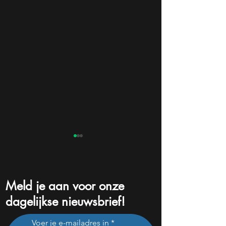
Meld je aan voor onze
dagelijkse nieuwsbrief!
Buffett-indicator piekt:
De grootste fout 
Voer je e-mailadres in