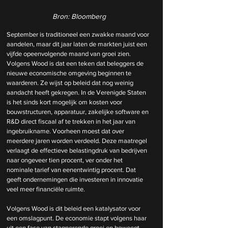
Bron: Bloomberg
September is traditioneel een zwakke maand voor 
aandelen, maar dit jaar laten de markten juist een 
vijfde opeenvolgende maand van groei zien. 
Volgens Wood is dat een teken dat beleggers de 
nieuwe economische omgeving beginnen te 
waarderen. Ze wijst op beleid dat nog weinig 
aandacht heeft gekregen. In de Verenigde Staten 
is het sinds kort mogelijk om kosten voor 
bouwstructuren, apparatuur, zakelijke software en 
R&D direct fiscaal af te trekken in het jaar van 
ingebruikname. Voorheen moest dat over 
meerdere jaren worden verdeeld. Deze maatregel 
verlaagt de effectieve belastingdruk van bedrijven 
naar ongeveer tien procent, ver onder het 
nominale tarief van eenentwintig procent. Dat 
geeft ondernemingen die investeren in innovatie 
veel meer financiële ruimte.
Volgens Wood is dit beleid een katalysator voor 
een omslagpunt. De economie stapt volgens haar 
uit een fase van stagnerende groei en beweegt 