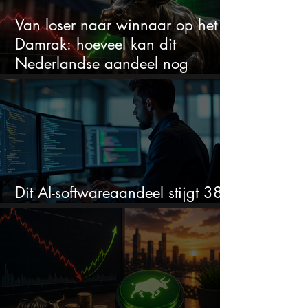
Van loser naar winnaar op het
Damrak: hoeveel kan dit
Nederlandse aandeel nog
stijgen?
Dit AI-softwareaandeel stijgt 38%
en zet de SaaS-crash op zijn kop