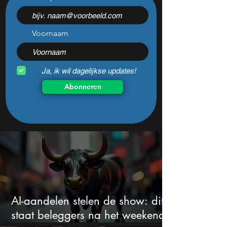
staan we voor een nieuwe
particuliere bele
Dotcom-bubbel?
op keer maken
Voornaam
Ja, ik wil dagelijkse updates!
Abonneren
AI-aandelen stelen de show: dit
staat beleggers na het weekend