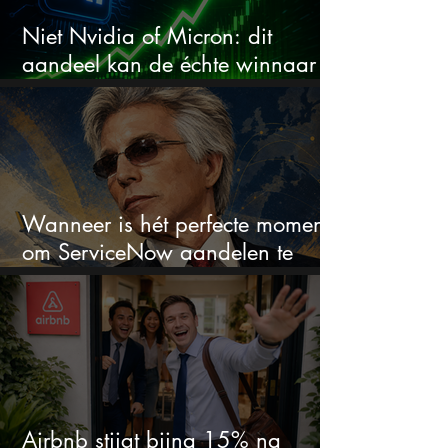
Niet Nvidia of Micron: dit
aandeel kan de échte winnaar
van de AI-race worden
Wanneer is hét perfecte moment
om ServiceNow aandelen te
kopen?
Airbnb stijgt bijna 15% na