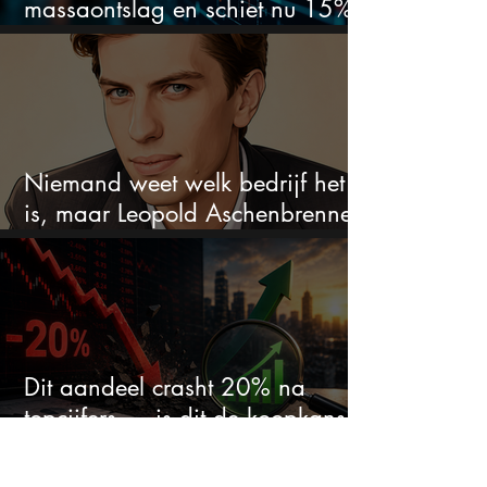
massaontslag en schiet nu 15%
omhoog
Niemand weet welk bedrijf het
is, maar Leopold Aschenbrenner
zet er nu $500 miljoen op
Dit aandeel crasht 20% na
topcijfers — is dit de koopkans
waar beleggers op wachtten?