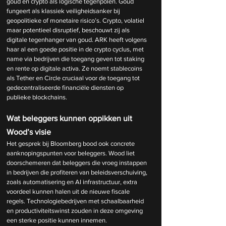
goud en crypto als logische tegenpolen. Goud 
fungeert als klassiek veiligheidsanker bij 
geopolitieke of monetaire risico’s. Crypto, volatiel 
maar potentieel disruptief, beschouwt zij als 
digitale tegenhanger van goud. ARK heeft volgens 
haar al een goede positie in de crypto cyclus, met 
name via bedrijven die toegang geven tot staking 
en rente op digitale activa. Ze noemt stablecoins 
als Tether en Circle cruciaal voor de toegang tot 
gedecentraliseerde financiële diensten op 
publieke blockchains.
Wat beleggers kunnen oppikken uit 
Wood’s visie
Het gesprek bij Bloomberg bood ook concrete 
aanknopingspunten voor beleggers. Wood liet 
doorschemeren dat beleggers die vroeg instappen 
in bedrijven die profiteren van beleidsverschuiving, 
zoals automatisering en AI infrastructuur, extra 
voordeel kunnen halen uit de nieuwe fiscale 
regels. Technologiebedrijven met schaalbaarheid 
en productiviteitswinst zouden in deze omgeving 
een sterke positie kunnen innemen.