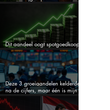
cijfers: vooral dit AI-cijfer valt op
Dit aandeel oogt spotgoedkoop
voor hoeveel het kan stijgen
Deze 3 groeiaandelen kelderden
na de cijfers, maar één is mijn
duidelijke favoriet