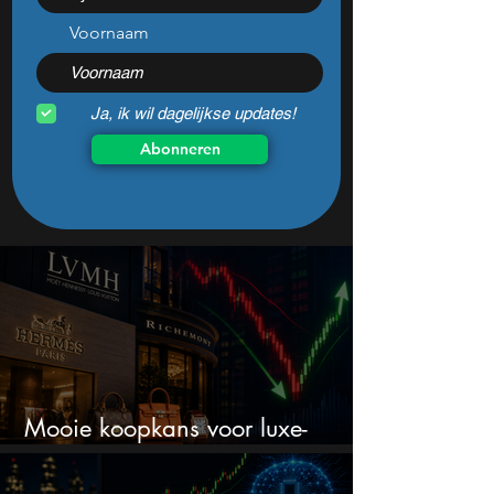
meer toe
Voornaam
Ja, ik wil dagelijkse updates!
Abonneren
Mooie koopkans voor luxe-
aandelen door recente correctie?