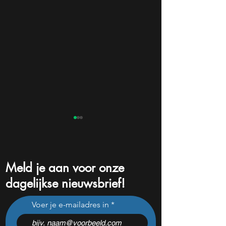
Meld je aan voor onze
dagelijkse nieuwsbrief!
Aandelen tip van de week:
Michael Burry wa
Voer je e-mailadres in
de markt onderschat dit AI-
voor ‘Trumps beur
bedrijf
waarderingen doe