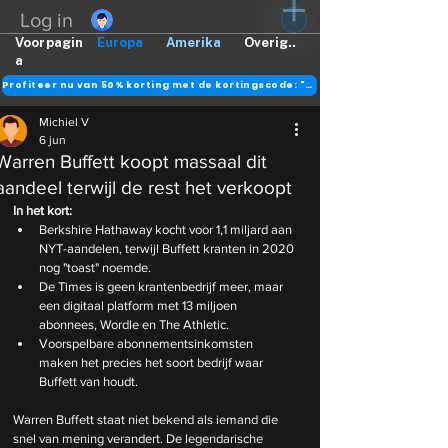
Log in
Voorpagin
Europa
Amerika
Overig..
a
Profiteer nu van 50% korting met de kortingscode: "DANK"
Michiel V
6 jun
Warren Buffett koopt massaal dit
aandeel terwijl de rest het verkoopt
In het kort:
Berkshire Hathaway kocht voor 1,1 miljard aan 
NYT-aandelen, terwijl Buffett kranten in 2020 
nog "toast" noemde.
De Times is geen krantenbedrijf meer, maar 
een digitaal platform met 13 miljoen 
abonnees, Wordle en The Athletic.
Voorspelbare abonnementsinkomsten 
maken het precies het soort bedrijf waar 
Buffett van houdt.
Warren Buffett staat niet bekend als iemand die 
snel van mening verandert. De legendarische 