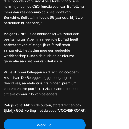
drie maanden van Greg Abels leiderschap. Abel 
nam in januari de CEO-functie over van Buffett, na 
meer dan zes decennia aan het hoofd van 
Berkshire. Buffett, inmiddels 95 jaar oud, blijft wel 
betrokken bij het bedrijf.
Volgens CNBC is de aankoop vrijwel zeker een 
beslissing van Abel, maar een die Buffett heeft 
onderschreven of mogelijk zelfs zelf heeft 
aangereikt. Het is daarmee een gedeelde 
weddenschap tussen de oude en de nieuwe 
generatie aan het roer van Berkshire.
Wil je slimmer beleggen en direct vooroplopen? 
Als lid van De Belegger krijg je toegang tot 
deepdives, aandelentips, trainingen, premium 
content én live portfolio-inzicht, samen met een 
actieve community van beleggers.
Pak je kans! klik op de button, start direct en pak 
tijdelijk
50% korting 
met de code 
'VOORSPRONG'
.
Word lid!