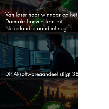
Van loser naar winnaar op het
Damrak: hoeveel kan dit
Nederlandse aandeel nog
stijgen?
Dit AI-softwareaandeel stijgt 38%
en zet de SaaS-crash op zijn kop