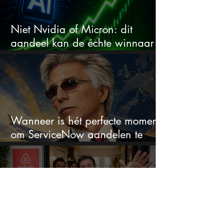
Niet Nvidia of Micron: dit
aandeel kan de échte winnaar
van de AI-race worden
Wanneer is hét perfecte moment
om ServiceNow aandelen te
kopen?