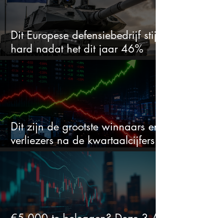
Dit Europese defensiebedrijf stijgt
hard nadat het dit jaar 46%
daalde: mooie koopkans?
Dit zijn de grootste winnaars en
verliezers na de kwartaalcijfers
(2 springen eruit)
€5.000 te beleggen? Deze 3 AI-