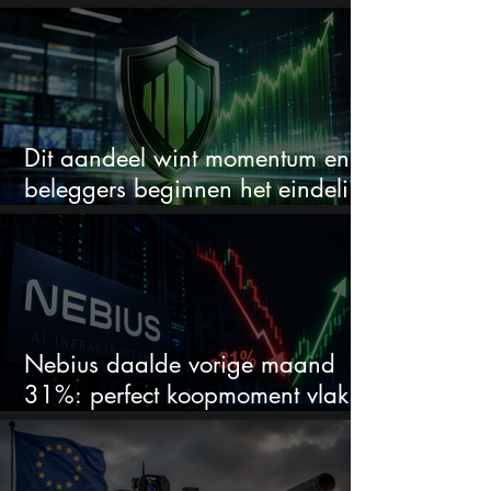
Materials en de zwaarste AI-test
Dit aandeel wint momentum en
beleggers beginnen het eindelijk
te zien
Nebius daalde vorige maand
31%: perfect koopmoment vlak
voor kwartaalcijfers?