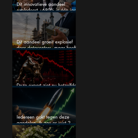
Dit innovatieve aandeel
explodeert +680% in één jaar
en blijft maar stijgen
Dit aandeel groeit explosief
door datacenters, maar heeft
tientallen miljarden nodig
Deze expert ziet nu hetzelfde
als voor de crash van 1987
Iedereen gokt tegen deze
aandelen. Ik zou er juist 2
kopen