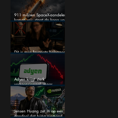
911 miljoen SpaceX-aandelen
komen vrij: staat de koers voor
een nieuwe crash?
Dit is mijn favoriete belegger…
en het is niet Warren Buffett
Adyen krijgt sterk
verkoopsignaal, maar
analisten zien juist een
koopkans
Jensen Huang zet in op een
aandeel dat bijna niemand