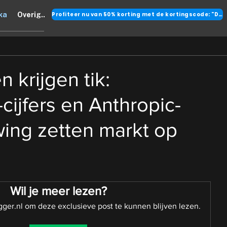
Profiteer nu van 50% korting met de kortingscode: "DANK"
ka
Overig..
 krijgen tik:
ijfers en Anthropic-
ing zetten markt op
Wil je meer lezen?
ger.nl om deze exclusieve post te kunnen blijven lezen.