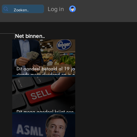
Log in
Net binnen..
Dit aandeel betaald al 19 jaar
steeds meer dividend en is nu
goedkoop
Dit mega aandeel krijgt een
zeldzaam verkoopadvies