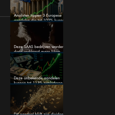
Analisten tippen 3 Europese
aandelen die tot 102% kunnen
stijgen
Deze SAAS bedrijven worden
dood verklaard maar lijken
springlevend
Deze onbekende aandelen
kunnen tot 113% exploderen
(één springt eruit)
Dit aandeel blijft zijn dividend