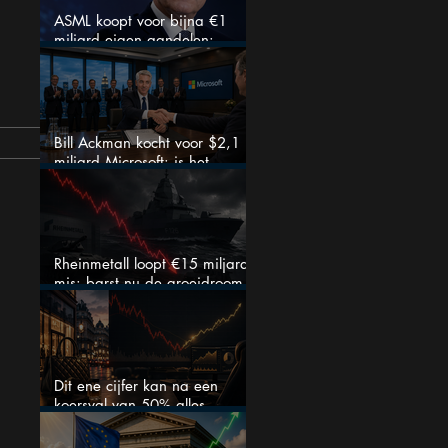
ASML koopt voor bijna €1
miljard eigen aandelen:
slimme zet of dure timing?
Bill Ackman kocht voor $2,1
miljard Microsoft: is het
aandeel na de koerssprong
nog aantrekkelijk?
Rheinmetall loopt €15 miljard
mis: barst nu de groeidroom
van het defensiebedrijf?
Dit ene cijfer kan na een
koersval van 50% alles
veranderen