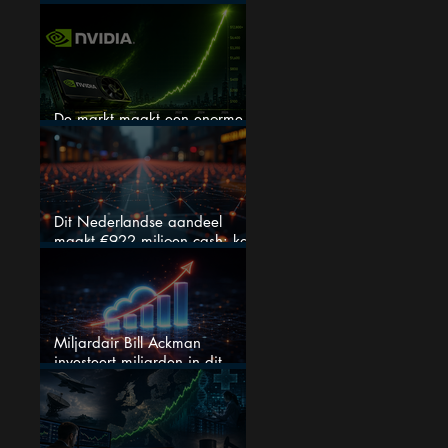
verhogen, wat er ook gebeurt
De markt maakt een enorme
fout bij Nvidia
Dit Nederlandse aandeel
maakt €922 miljoen cash: kan
dit dividendaandeel blijven
verhogen?
Miljardair Bill Ackman
investeert miljarden in dit
techaandeel