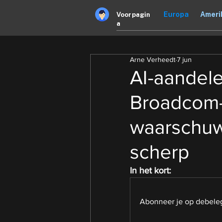
Europa
Ameri
Voorpagin
a
Arne Verheedt
7 jun
AI-aandelen
Broadcom-c
waarschuw
scherp
In het kort:
Abonneer je op debeleg