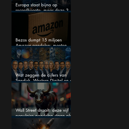
Europa staat bijna op
recordhoogte, maar deze 3
sectoren vallen nu op
Bezos dumpt 15 miljoen
Amazon-aandelen: moeten
beleggers zich zorgen maken?
Wat zeggen de cijfers van
Sandisk, Western Digital en de
AI-Infrastructuur aandelen mij
werkelijk
Wall Street draait: deze vijf
populaire aandelen staan plots
onder spanning