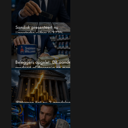
kent
Sandisk presenteert nu
ijzersterke cijfers (+372%
omzetgroei), toch zakt het
aandeel weg
Beleggers opgelet: Dit aandeel
rendeert al decennia en moet
op je watchlist staan!
JPMorgan tipt nu 2 aandelen
voor augustus