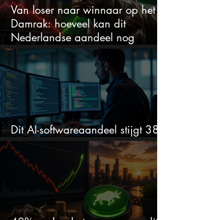
Van loser naar winnaar op het
Damrak: hoeveel kan dit
Nederlandse aandeel nog
stijgen?
Dit AI-softwareaandeel stijgt 38%
en zet de SaaS-crash op zijn kop