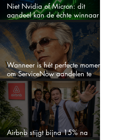
Niet Nvidia of Micron: dit
aandeel kan de échte winnaar
van de AI-race worden
Wanneer is hét perfecte moment
om ServiceNow aandelen te
kopen?
Airbnb stijgt bijna 15% na