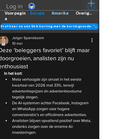
Log in
Voorpagin
Europa
Amerika
Overig..
a
Profiteer nu van 50% korting met de kortingscode: "DANK"
Jelger Sparreboom
10 mei
Deze ‘beleggers favoriet’ blijft maar
doorgroeien, analisten zijn nu
enthousiast
In het kort:
Meta verhoogde zijn omzet in het eerste 
kwartaal van 2026 met 33%, terwijl 
advertentieprijzen én advertentievolume 
tegelijk stegen.
De AI-systemen achter Facebook, Instagram 
en WhatsApp zorgen voor hogere 
conversieratio’s en efficiënere advertenties.
Analisten blijven opvallend positief over Meta, 
ondanks zorgen over de enorme AI-
investeringen.