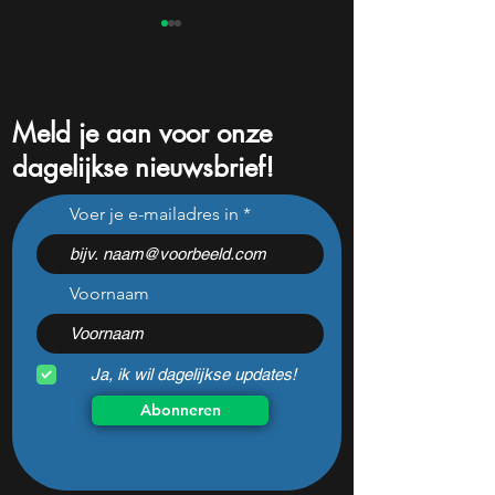
Meld je aan voor onze
dagelijkse nieuwsbrief!
Dit AI aandeel groeit
Is Meta nog koop
Voer je e-mailadres in
explosief en kan de grote
of wordt het tijd 
winnaar van AI worden
verkopen?
Voornaam
Ja, ik wil dagelijkse updates!
Abonneren