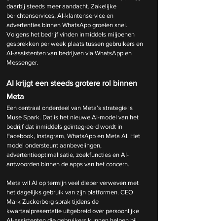
daarbij steeds meer aandacht. Zakelijke 
berichtenservices, AI-klantenservice en 
advertenties binnen WhatsApp groeien snel. 
Volgens het bedrijf vinden inmiddels miljoenen 
gesprekken per week plaats tussen gebruikers en 
AI-assistenten van bedrijven via WhatsApp en 
Messenger.
AI krijgt een steeds grotere rol binnen 
Meta
Een centraal onderdeel van Meta’s strategie is 
Muse Spark. Dat is het nieuwe AI-model van het 
bedrijf dat inmiddels geïntegreerd wordt in 
Facebook, Instagram, WhatsApp en Meta AI. Het 
model ondersteunt aanbevelingen, 
advertentieoptimalisatie, zoekfuncties en AI-
antwoorden binnen de apps van het concern.
Meta wil AI op termijn veel dieper verweven met 
het dagelijks gebruik van zijn platformen. CEO 
Mark Zuckerberg sprak tijdens de 
kwartaalpresentatie uitgebreid over persoonlijke 
AI-assistenten die gebruikers kunnen helpen bij 