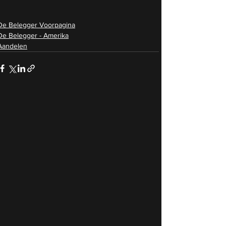
De Belegger Voorpagina
De Belegger - Amerika
Aandelen