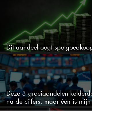
cijfers: vooral dit AI-cijfer valt op
Dit aandeel oogt spotgoedkoop
voor hoeveel het kan stijgen
Deze 3 groeiaandelen kelderden
na de cijfers, maar één is mijn
duidelijke favoriet