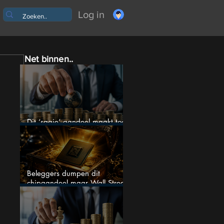
Log in
Net binnen..
Dit ‘saaie’ aandeel maakt toch
bizar veel winst
Beleggers dumpen dit
chipaandeel maar Wall Street
ziet een zeldzame koopkans