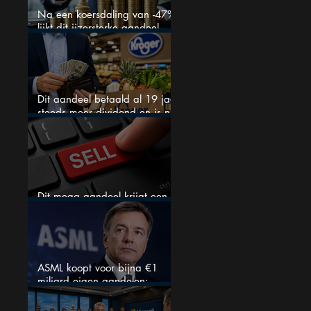
Na een koersdaling van -47%
lijkt dit ijzersterke aandeel
aantrekkelijker dan ooit
Dit aandeel betaald al 19 jaar
steeds meer dividend en is nu
goedkoop
Dit mega aandeel krijgt een
zeldzaam verkoopadvies
ASML koopt voor bijna €1
miljard eigen aandelen:
slimme zet of dure timing?