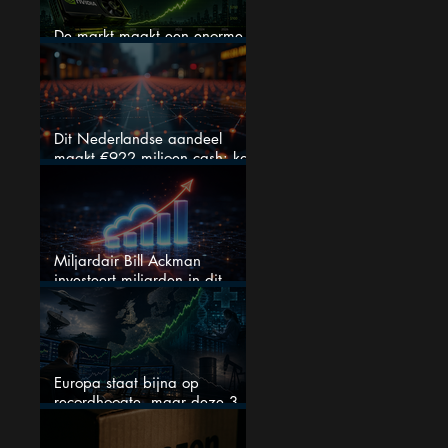
De markt maakt een enorme
fout bij Nvidia
Dit Nederlandse aandeel
maakt €922 miljoen cash: kan
dit dividendaandeel blijven
verhogen?
Miljardair Bill Ackman
investeert miljarden in dit
techaandeel
Europa staat bijna op
recordhoogte, maar deze 3
sectoren vallen nu op