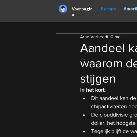
Europa
Ameri
Voorpagin
a
Arne Verheedt
10 mei
Aandeel k
waarom de
stijgen
In het kort:
Dit aandeel kan de
chipactiviteiten doo
De clouddivisie gro
dollar, het hoogste 
Tegelijk blijft de