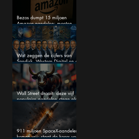
Bezos dumpt 15 miljoen
Amazon-aandelen: moeten
beleggers zich zorgen maken?
Wat zeggen de cijfers van
Sandisk, Western Digital en de
AI-Infrastructuur aandelen mij
werkelijk
Wall Street draait: deze vijf
populaire aandelen staan plots
onder spanning
911 miljoen SpaceX-aandelen
komen vrij: staat de koers voor