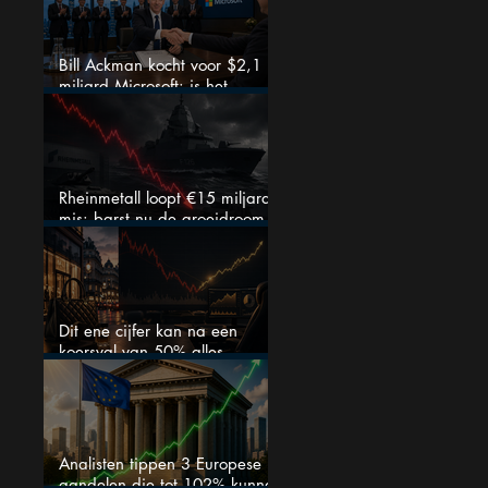
Bill Ackman kocht voor $2,1
miljard Microsoft: is het
aandeel na de koerssprong
nog aantrekkelijk?
Rheinmetall loopt €15 miljard
mis: barst nu de groeidroom
van het defensiebedrijf?
Dit ene cijfer kan na een
koersval van 50% alles
veranderen
Analisten tippen 3 Europese
aandelen die tot 102% kunnen