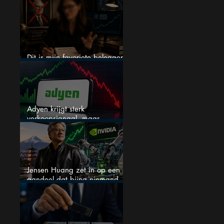
een nieuwe crash?
Dit is mijn favoriete belegger…
en het is niet Warren Buffett
Adyen krijgt sterk
verkoopsignaal, maar
analisten zien juist een
koopkans
Jensen Huang zet in op een
aandeel dat bijna niemand
kent