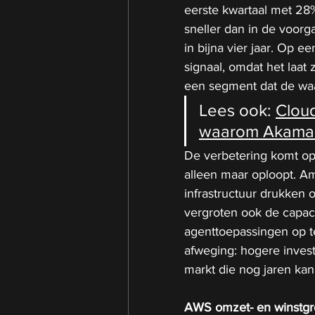
eerste kwartaal met 28% 
sneller dan in de voor
in bijna vier jaar. Op e
signaal, omdat het laa
een segment dat de waa
Lees ook: 
Cloud
waarom Akamai 
De verbetering komt o
alleen maar oploopt. Am
infrastructuur drukken o
vergroten ook de capaci
agenttoepassingen op te
afweging: hogere investe
markt die nog jaren kan
AWS omzet- en winstgro