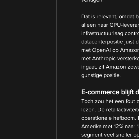
Dat is relevant, omdat 
alleen naar GPU-leveranc
infrastructuurlaag cont
datacenterpositie juist
met OpenAI op Amazon 
met Anthropic versterke
ingaat, zit Amazon zowe
gunstige positie.
E-commerce blijft 
Toch zou het een fout z
lezen. De retailactivite
operationele hefboom. I
Amerika met 12% naar 104
segment veel sneller opl