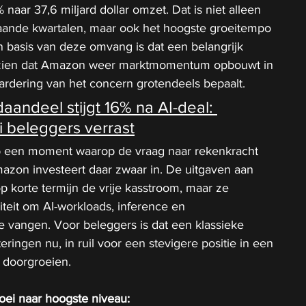
naar 37,6 miljard dollar omzet. Dat is niet alleen 
gaande kwartalen, maar ook het hoogste groeitempo 
en basis van deze omvang is dat een belangrijk 
t zien dat Amazon weer marktmomentum opbouwt in 
rdering van het concern grotendeels bepaalt.
aandeel stijgt 16% na AI-deal: 
beleggers verrast
p een moment waarop de vraag naar rekenkracht 
azon investeert daar zwaar in. De uitgaven aan 
p korte termijn de vrije kasstroom, maar ze 
teit om AI-workloads, inference en 
 vangen. Voor beleggers is dat een klassieke 
ringen nu, in ruil voor een stevigere positie in een 
 doorgroeien.
ei naar hoogste niveau: