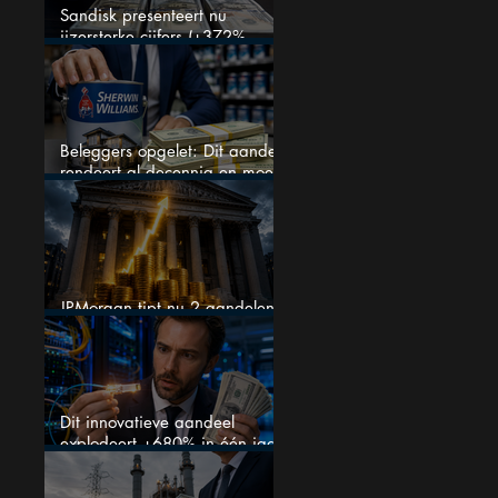
Sandisk presenteert nu
ijzersterke cijfers (+372%
omzetgroei), toch zakt het
aandeel weg
Beleggers opgelet: Dit aandeel
rendeert al decennia en moet
op je watchlist staan!
JPMorgan tipt nu 2 aandelen
voor augustus
Dit innovatieve aandeel
explodeert +680% in één jaar
en blijft maar stijgen