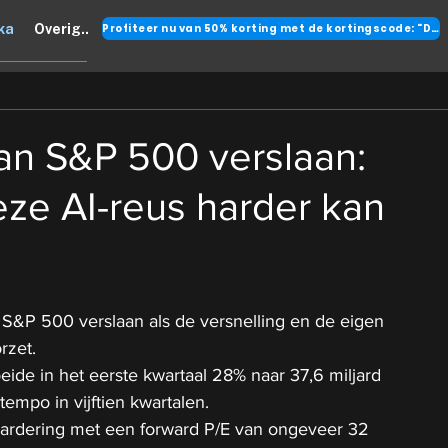
Profiteer nu van 50% korting met de kortingscode: "DANK"
ka
Overig..
an S&P 500 verslaan:
ze AI-reus harder kan
 S&P 500 verslaan als de versnelling en de eigen 
rzet.
eide in het eerste kwartaal 28% naar 37,6 miljard 
tempo in vijftien kwartalen.
 waardering met een forward P/E van ongeveer 32 