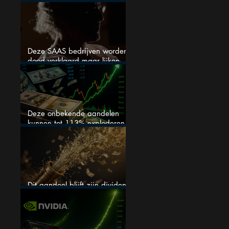
stijgen
Deze SAAS bedrijven worden
dood verklaard maar lijken
springlevend
Deze onbekende aandelen
kunnen tot 113% exploderen
(één springt eruit)
Dit aandeel blijft zijn dividend
verhogen, wat er ook gebeurt