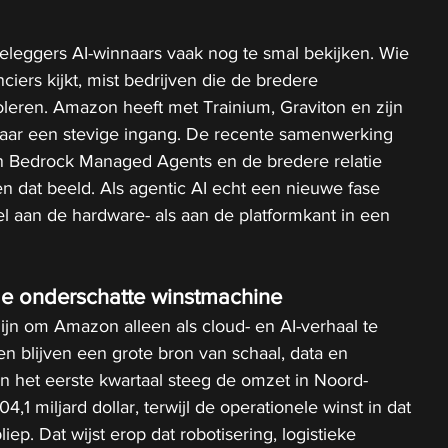
beleggers AI-winnaars vaak nog te smal bekijken. Wie 
iers kijkt, mist bedrijven die de bredere 
roleren. Amazon heeft met Trainium, Graviton en zijn 
 daar een stevige ingang. De recente samenwerking 
Bedrock Managed Agents en de bredere relatie 
n dat beeld. Als agentic AI echt een nieuwe fase 
l aan de hardware- als aan de platformkant in een 
de onderschatte winstmachine
ijn om Amazon alleen als cloud- en AI-verhaal te 
iten blijven een grote bron van schaal, data en 
n het eerste kwartaal steeg de omzet in Noord-
,1 miljard dollar, terwijl de operationele winst in dat 
iep. Dat wijst erop dat robotisering, logistieke 