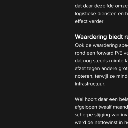
dat daar dezelfde omzet
logistieke diensten en 
effect verder.
Waardering biedt ru
Ook de waardering spee
rond een forward P/E v
dat nog steeds ruimte la
afzet tegen andere gro
noteren, terwijl ze mind
infrastructuur.
Wel hoort daar een belan
afgelopen twaalf maanden
scherpe stijging van in
werd de nettowinst in h