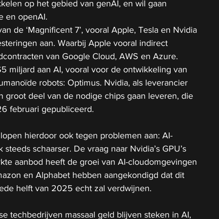
kelen op het gebied van genAI, en wil gaan 
e en openAI.
an de ‘Magnificent 7’, vooral Apple, Tesla en Nvidia 
steringen aan. Waarbij Apple vooral indirect 
loudcontracten van Google Cloud, AWS en Azure.
$5 miljard aan AI, vooral voor de ontwikkeling van 
humanoïde robots: Optimus. Nvidia, als leverancier 
n groot deel van de nodige chips gaan leveren, die 
26 februari gepubliceerd.
 lopen hierdoor ook tegen problemen aan: AI-
 steeds schaarser. De vraag naar Nvidia’s GPU’s 
erkte aanbod heeft de groei van AI-cloudomgevingen 
Amazon en Alphabet hebben aangekondigd dat dit 
ede helft van 2025 echt zal verdwijnen.
e techbedrijven massaal geld blijven steken in AI, 