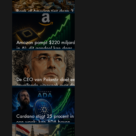
Bank of America tipt deze 3
chipaandelen
Amazon pompt $220 miljard
in AI: dit aandeel kan daar
explosief van profiteren
De CEO van Palantir doet een
opvallende uitspraak over de
beurs
Cardano stijgt 25 procent in
een week: kan ADA boven
$0,20 blijven?