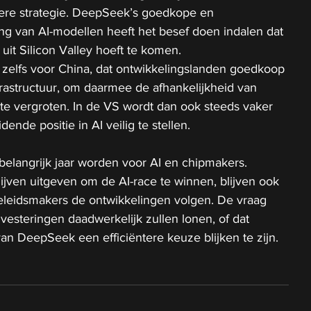
ere strategie. DeepSeek’s goedkope en 
ng van AI-modellen heeft het besef doen indalen dat 
 uit Silicon Valley hoeft te komen.
zelfs voor China, dat ontwikkelingslanden goedkoop 
nfrastructuur, om daarmee de afhankelijkheid van 
te vergroten. In de VS wordt dan ook steeds vaker 
ende positie in AI veilig te stellen.
elangrijk jaar worden voor AI en chipmakers. 
lijven uitgeven om de AI-race te winnen, blijven ook 
eleidsmakers de ontwikkelingen volgen. De vraag 
investeringen daadwerkelijk zullen lonen, of dat 
n DeepSeek een efficiëntere keuze blijken te zijn.