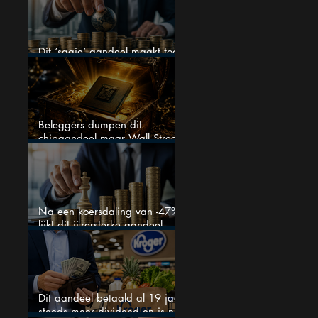
Dit ‘saaie’ aandeel maakt toch
bizar veel winst
Beleggers dumpen dit
chipaandeel maar Wall Street
ziet een zeldzame koopkans
Na een koersdaling van -47%
lijkt dit ijzersterke aandeel
aantrekkelijker dan ooit
Dit aandeel betaald al 19 jaar
steeds meer dividend en is nu