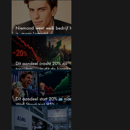
15% omhoog
Niemand weet welk bedrijf het
is, maar Leopold
Aschenbrenner zet er nu $500
miljoen op
Dit aandeel crasht 20% na
topcijfers — is dit de koopkans
waar beleggers op wachtten?
Dit aandeel stort 20% in maar
Wall Street ziet 95%
koerspotentieel