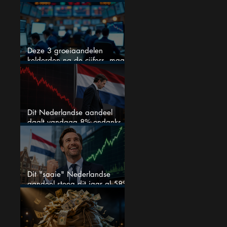
kan stijgen
Deze 3 groeiaandelen
kelderden na de cijfers, maar
één is mijn duidelijke favoriet
Dit Nederlandse aandeel
daalt vandaag 8% ondanks
zeer sterke halfjaarcijfers en
positieve analistenadviezen:
mooie koopkans?
Dit "saaie" Nederlandse
aandeel steeg dit jaar al 58%
en wordt volgens analisten
onderschat