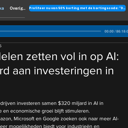
Profiteer nu van 50% korting met de kortingscode: "DANK"
ka
Overig..
00:00 / 86:18:
5
len zetten vol in op AI:
rd aan investeringen in
drijven investeren samen $320 miljard in AI in 
 en economische groei blijft stimuleren.
azon, Microsoft en Google zoeken ook naar meer AI-
eer mogelijkheden biedt voor industrieën en 