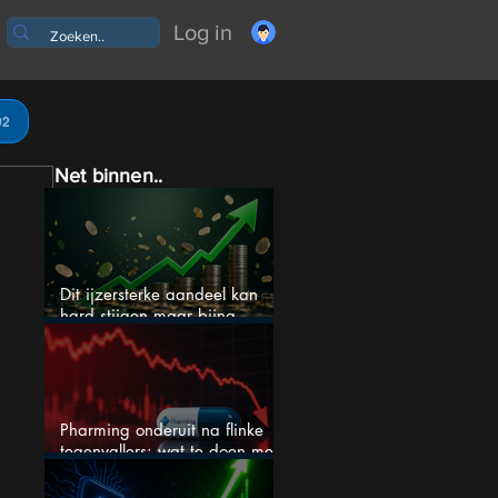
Log in
02
Net binnen..
Dit ijzersterke aandeel kan
hard stijgen maar bijna
niemand kijkt
Pharming onderuit na flinke
tegenvallers: wat te doen met
het aandeel?