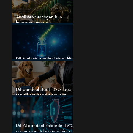
Analisten verhogen hun
koersdoel voor dit
Nederlandse aandeel — maar
is het al te laat om in te
stappen?
Dit biotech aandeel staat klaar
voor een flinke rally
Dit aandeel staat -82% lager,
terwijl het bedrijf gewoon
groeit
Dit AI-aandeel kelderde 19%
na massaontslag en schiet nu