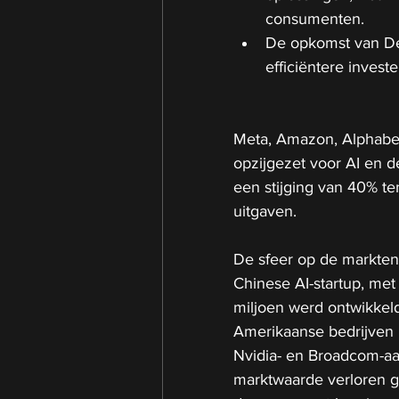
consumenten.
De opkomst van De
efficiëntere invest
Meta, Amazon, Alphabet 
opzijgezet voor AI en d
een stijging van 40% te
uitgaven.
De sfeer op de markte
Chinese AI-startup, me
miljoen werd ontwikkeld
Amerikaanse bedrijven 
Nvidia- en Broadcom-aa
marktwaarde verloren g