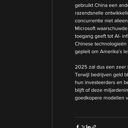
gebruikt China een and
razendsnelle ontwikkeli
concurrentie niet alleen
Microsoft waarschuwde 
toegang geeft tot AI- i
Chinese technologieën 
gepleit om Amerika’s leid
2025 zal dus een zeer b
Terwijl bedrijven geld b
hun investeerders en b
blijft of deze miljarden
goedkopere modellen va