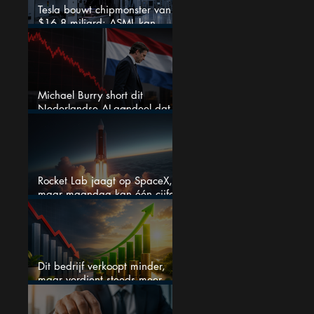
Tesla bouwt chipmonster van
$16,8 miljard: ASML kan
grote winnaar worden
Michael Burry short dit
Nederlandse AI-aandeel dat
maar liefst 684% groeit
Rocket Lab jaagt op SpaceX,
maar maandag kan één cijfer
de droom doorprikken?
Dit bedrijf verkoopt minder,
maar verdient steeds meer —
hoe lang kan dit sprookje
doorgaan?