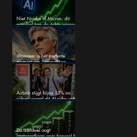
Niet Nvidia of Micron: dit
aandeel kan de échte winnaar
van de AI-race worden
Wanneer is hét perfecte
moment om ServiceNow
aandelen te kopen?
Airbnb stijgt bijna 15% na
cijfers: vooral dit AI-cijfer valt
op
Dit aandeel oogt
spotgoedkoop voor hoeveel het