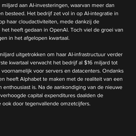
 miljard aan AI-investeringen, waarvan meer dan 
besteed. Het bedrijf zet vol in op AI-integratie in 
 haar cloudactiviteiten, mede dankzij de 
e het heeft gedaan in OpenAI. Toch viel de groei van 
gen in het afgelopen kwartaal.
ljard uitgetrokken om haar AI-infrastructuur verder 
rste kwartaal verwacht het bedrijf al $16 miljard tot 
n, voornamelijk voor servers en datacenters. Ondanks 
n heeft Alphabet te maken met de realiteit van een 
ven enthousiast is. Na de aankondiging van de nieuwe 
 verhoogde capital expenditures daalden de 
ook door tegenvallende omzetcijfers.