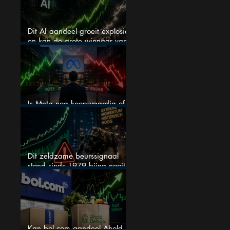
Dit AI aandeel groeit explosief
en kan de grote winnaar van
AI worden
Is Meta nog koopwaardig of
wordt het tijd om te verkopen?
Dit zeldzame beurssignaal
stond sinds 1979 bijna nooit
zo extreem
Kan bol.com aandeel Ahold