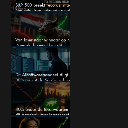
S&P 500 breekt records, maar
één cijfer kan volgende week
alles veranderen
Van loser naar winnaar op het
Damrak: hoeveel kan dit
Nederlandse aandeel nog
stijgen?
Dit AI-softwareaandeel stijgt
38% en zet de SaaS-crash op
zijn kop
40% onder de top: waarom
dit aandeel weer interessant
wordt