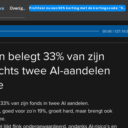
Profiteer nu van 50% korting met de kortingscode: "DANK"
ka
Overig..
00:00 / 127:10:
n belegt 33% van zijn
echts twee AI-aandelen
e
 33% van zijn fonds in twee AI aandelen.
, goed voor zo´n 19%, groeit hard, maar brengt ook 
ee.
lijkt flink ondergewaardeerd, ondanks AI-risico’s en 