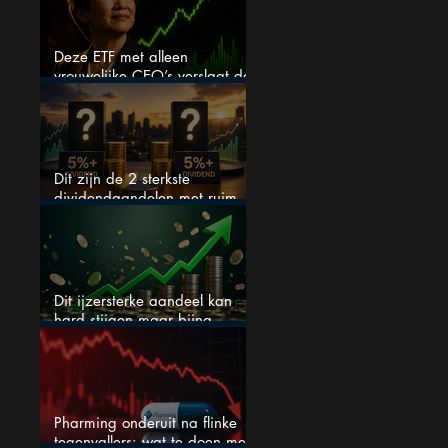
Deze ETF met alleen
vrouwelijke CEO’s verslaat de
S&P 500 keihard
Dit zijn de 2 sterkste
dividendaandelen met ruim
5% dividend
Dit ijzersterke aandeel kan
hard stijgen maar bijna
niemand kijkt
Pharming onderuit na flinke
tegenvallers: wat te doen met