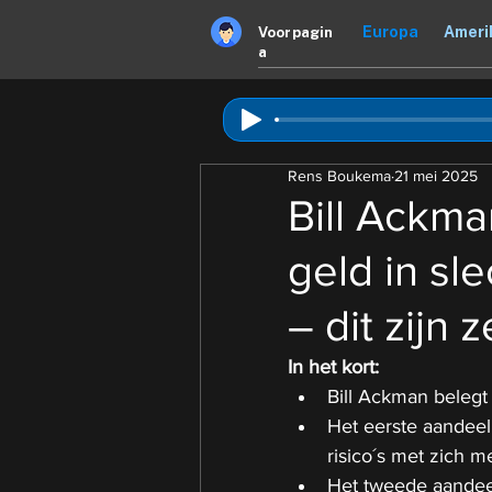
Europa
Ameri
Voorpagin
a
Rens Boukema
21 mei 2025
Bill Ackma
geld in sl
– dit zijn z
In het kort: 
Bill Ackman belegt
Het eerste aandeel
risico´s met zich m
Het tweede aandeel 