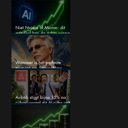
het aandeel?
Niet Nvidia of Micron: dit
aandeel kan de échte winnaar
van de AI-race worden
Wanneer is hét perfecte
moment om ServiceNow
aandelen te kopen?
Airbnb stijgt bijna 15% na
cijfers: vooral dit AI-cijfer valt
op