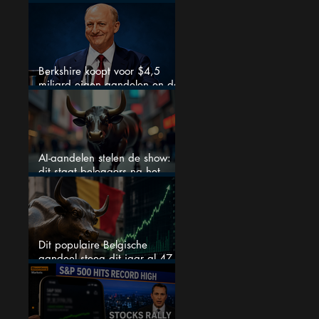
nieuw leven inblazen?
Berkshire koopt voor $4,5
miljard eigen aandelen en dat
zegt veel over de waardering
AI-aandelen stelen de show:
dit staat beleggers na het
weekend te wachten
Dit populaire Belgische
aandeel steeg dit jaar al 47
procent: is er ruimte voor
meer?