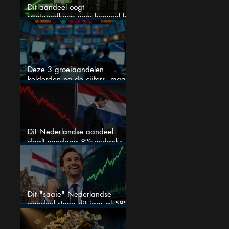
Dit aandeel oogt
spotgoedkoop voor hoeveel het
kan stijgen
Deze 3 groeiaandelen
kelderden na de cijfers, maar
één is mijn duidelijke favoriet
Dit Nederlandse aandeel
daalt vandaag 8% ondanks
zeer sterke halfjaarcijfers en
positieve analistenadviezen:
mooie koopkans?
Dit "saaie" Nederlandse
aandeel steeg dit jaar al 58%
en wordt volgens analisten
onderschat