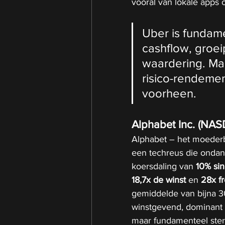
vooral van lokale apps o
Uber is fundame
cashflow, groei
waardering. Ma
risico-rendemen
voorheen.
Alphabet Inc. (NAS
Alphabet – het moederb
een techreus die ondank
koersdaling van 
10% sin
18,7x de winst
 en 
28x fr
gemiddelde van bijna 30
winstgevend, dominant b
maar fundamenteel sterk 