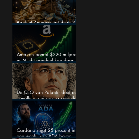
Bank of America tipt deze 3
chipaandelen
Amazon pompt $220 miljard
in AI: dit aandeel kan daar
explosief van profiteren
De CEO van Palantir doet een
opvallende uitspraak over de
beurs
Cardano stijgt 25 procent in
een week: kan ADA boven