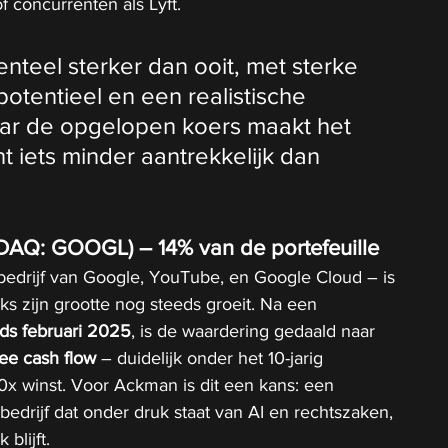
f concurrenten als Lyft.
nteel sterker dan ooit, met sterke 
potentieel en een realistische 
ar de opgelopen koers maakt het 
t iets minder aantrekkelijk dan 
DAQ: GOOGL) – 14% van de portefeuille
edrijf van Google, YouTube, en Google Cloud – is 
s zijn grootte nog steeds groeit. Na een 
ds februari 2025
, is de waardering gedaald naar 
ee cash flow
 – duidelijk onder het 10-jarig 
x winst. Voor Ackman is dit een kans: een 
edrijf dat onder druk staat van AI en rechtszaken, 
blijft.