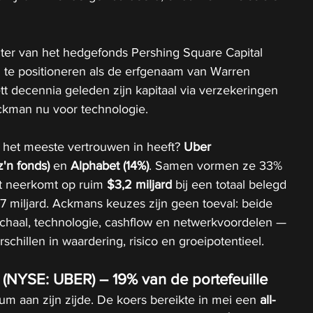
hter van het hedgefonds Pershing Square Capital 
 te positioneren als de erfgenaam van Warren 
tt decennia geleden zijn kapitaal via verzekeringen 
ckman nu voor technologie. 
 het meeste vertrouwen in heeft? 
Uber 
'n fonds)
 en 
Alphabet (14%)
. Samen vormen ze 33% 
at neerkomt op ruim 
$3,2 miljard
 bij een totaal belegd 
 miljard. Ackmans keuzes zijn geen toeval: beide 
chaal, technologie, cashflow en netwerkvoordelen — 
erschillen in waardering, risico en groeipotentieel.
(NYSE: UBER) – 19% van de portefeuille
 aan zijn zijde. De koers bereikte in mei een 
all-