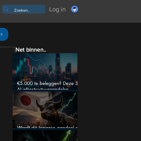
Log in
51
Net binnen..
€5.000 te beleggen? Deze 3
AI-infrastructuuraandelen
liggen nu in de uitverkoop
Wordt dit Japanse aandeel de
comeback kid van 2026?