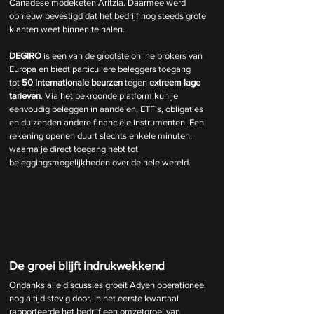
Canadese modeketen Aritzia. Daarmee werd 
opnieuw bevestigd dat het bedrijf nog steeds grote 
klanten weet binnen te halen.
DEGIRO
 is een van de grootste online brokers van 
Europa en biedt particuliere beleggers toegang 
tot 
50 internationale beurzen
 tegen 
extreem lage 
tarieven
. Via het bekroonde platform kun je 
eenvoudig beleggen in aandelen, ETF's, obligaties 
en duizenden andere financiële instrumenten. Een 
rekening openen duurt slechts enkele minuten, 
waarna je direct toegang hebt tot 
beleggingsmogelijkheden over de hele wereld.
De groei blijft indrukwekkend
Ondanks alle discussies groeit Adyen operationeel 
nog altijd stevig door. In het eerste kwartaal 
rapporteerde het bedrijf een omzetgroei van 