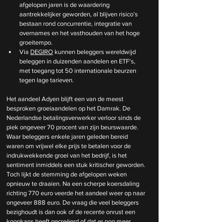
afgelopen jaren is de waardering 
aantrekkelijker geworden, al blijven risico’s 
bestaan rond concurrentie, integratie van 
overnames en het vasthouden van het hoge 
groeitempo.
Via 
DEGIRO
 kunnen beleggers wereldwijd 
beleggen in duizenden aandelen en ETF’s, 
met toegang tot 50 internationale beurzen 
tegen lage tarieven.
Het aandeel Adyen blijft een van de meest 
besproken groeiaandelen op het Damrak. De 
Nederlandse betalingsverwerker verloor sinds de 
piek ongeveer 70 procent van zijn beurswaarde. 
Waar beleggers enkele jaren geleden bereid 
waren om vrijwel elke prijs te betalen voor de 
indrukwekkende groei van het bedrijf, is het 
sentiment inmiddels een stuk kritischer geworden. 
Toch lijkt de stemming de afgelopen weken 
opnieuw te draaien. Na een scherpe koersdaling 
richting 770 euro veerde het aandeel weer op naar 
ongeveer 888 euro. De vraag die veel beleggers 
bezighoudt is dan ook of de recente onrust een 
koopkans heeft gecreëerd of dat er nog meer 