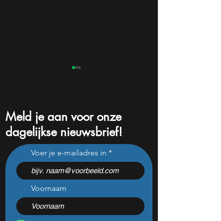
Meld je aan voor onze
dagelijkse nieuwsbrief!
Dit populaire Belgische
S&P 500 breekt r
Voer je e-mailadres in
aandeel steeg dit jaar al 47
maar één cijfer k
procent: is er ruimte voor
volgende week al
meer?
veranderen
Voornaam