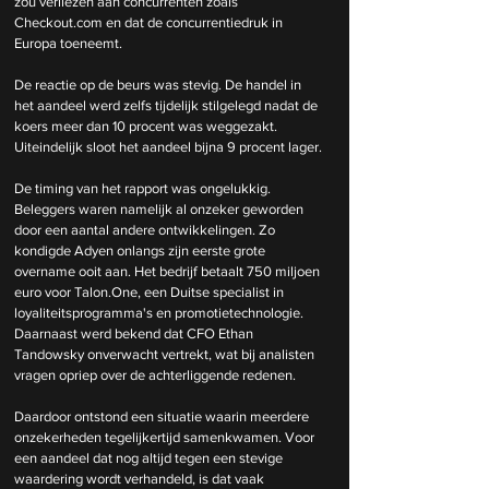
zou verliezen aan concurrenten zoals 
Checkout.com en dat de concurrentiedruk in 
Europa toeneemt.
De reactie op de beurs was stevig. De handel in 
het aandeel werd zelfs tijdelijk stilgelegd nadat de 
koers meer dan 10 procent was weggezakt. 
Uiteindelijk sloot het aandeel bijna 9 procent lager.
De timing van het rapport was ongelukkig. 
Beleggers waren namelijk al onzeker geworden 
door een aantal andere ontwikkelingen. Zo 
kondigde Adyen onlangs zijn eerste grote 
overname ooit aan. Het bedrijf betaalt 750 miljoen 
euro voor
 Talon.One
, een Duitse specialist in 
loyaliteitsprogramma's en promotietechnologie. 
Daarnaast werd bekend dat CFO Ethan 
Tandowsky onverwacht vertrekt, wat bij analisten 
vragen opriep over de achterliggende redenen.
Daardoor ontstond een situatie waarin meerdere 
onzekerheden tegelijkertijd samenkwamen. Voor 
een aandeel dat nog altijd tegen een stevige 
waardering wordt verhandeld, is dat vaak 