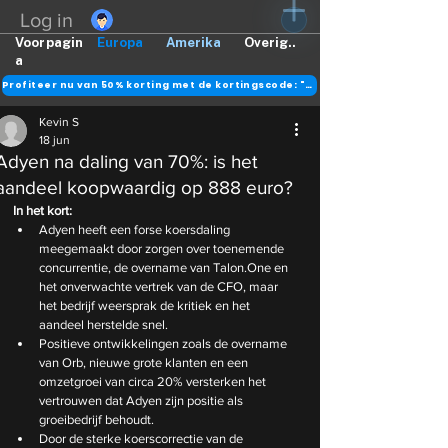
Log in
Voorpagin
Europa
Amerika
Overig..
a
Profiteer nu van 50% korting met de kortingscode: "DANK"
Kevin S
18 jun
Adyen na daling van 70%: is het
aandeel koopwaardig op 888 euro?
In het kort:
Adyen heeft een forse koersdaling 
meegemaakt door zorgen over toenemende 
concurrentie, de overname van Talon.One en 
het onverwachte vertrek van de CFO, maar 
het bedrijf weersprak de kritiek en het 
aandeel herstelde snel.
Positieve ontwikkelingen zoals de overname 
van Orb, nieuwe grote klanten en een 
omzetgroei van circa 20% versterken het 
vertrouwen dat Adyen zijn positie als 
groeibedrijf behoudt.
Door de sterke koerscorrectie van de 