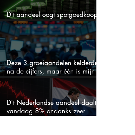
Dit aandeel oogt spotgoedkoop
voor hoeveel het kan stijgen
Deze 3 groeiaandelen kelderden
na de cijfers, maar één is mijn
duidelijke favoriet
Dit Nederlandse aandeel daalt
vandaag 8% ondanks zeer
sterke halfjaarcijfers en positieve
analistenadviezen: mooie