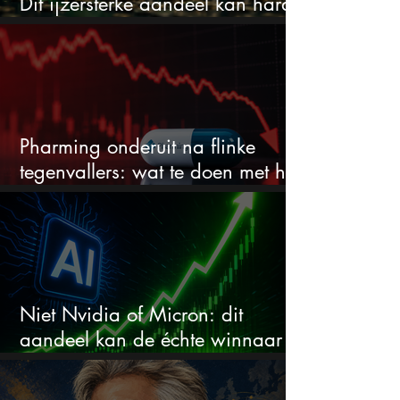
Dit ijzersterke aandeel kan hard
stijgen maar bijna niemand kijkt
Pharming onderuit na flinke
tegenvallers: wat te doen met het
aandeel?
Niet Nvidia of Micron: dit
aandeel kan de échte winnaar
van de AI-race worden