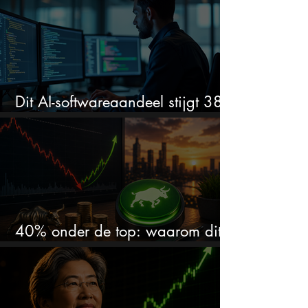
Dit AI-softwareaandeel stijgt 38%
en zet de SaaS-crash op zijn kop
40% onder de top: waarom dit
aandeel weer interessant wordt