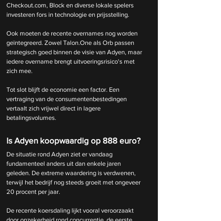
Checkout.com, Block en diverse lokale spelers 
investeren fors in technologie en prijsstelling.
Ook moeten de recente overnames nog worden 
geïntegreerd. Zowel Talon.One als Orb passen 
strategisch goed binnen de visie van Adyen, maar 
iedere overname brengt uitvoeringsrisico's met 
zich mee.
Tot slot blijft de economie een factor. Een 
vertraging van de consumentenbestedingen 
vertaalt zich vrijwel direct in lagere 
betalingsvolumes.
Is Adyen koopwaardig op 888 euro?
De situatie rond Adyen ziet er vandaag 
fundamenteel anders uit dan enkele jaren 
geleden. De extreme waardering is verdwenen, 
terwijl het bedrijf nog steeds groeit met ongeveer 
20 procent per jaar.
De recente koersdaling lijkt vooral veroorzaakt 
door onzekerheid rond concurrentie, de eerste 