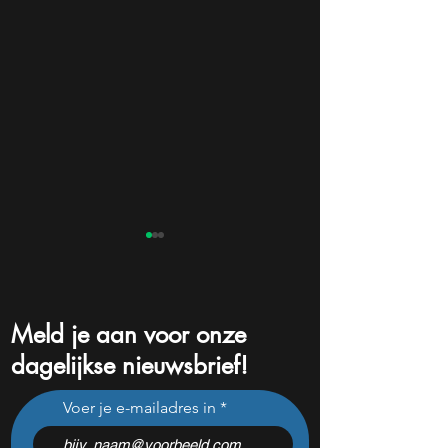
Meld je aan voor onze
dagelijkse nieuwsbrief!
Dit aandeel verdubbelde in
Trump kocht 327
Voer je e-mailadres in
één jaar: kan de
vlak voor de beurs
geschiedenis zich
waren zijn groots