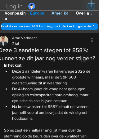
Log in
Voorpagin
Europa
Amerika
Overig..
a
Profiteer nu van 50% korting met de kortingscode: "DANK"
Arne Verheedt
7 jul
Deze 3 aandelen stegen tot 858%:
kunnen ze dit jaar nog verder stijgen?
In het kort:
Deze 3 aandelen waren halverwege 2026 de 
grootste winnaars, maar de S&P 500 
waarschuwing zit in waardering.
De AI-boom jaagt de vraag naar geheugen, 
opslag en chipcapaciteit hard omhoog, maar 
cyclische risico's blijven bestaan.
Na koerswinsten tot 858% draait de tweede 
jaarhelft vooral om bewijs dat de winstgroei 
houdbaar is.
Soms zegt een halfjaarranglijst meer over de 
stemming op de beurs dan over de kwaliteit van 