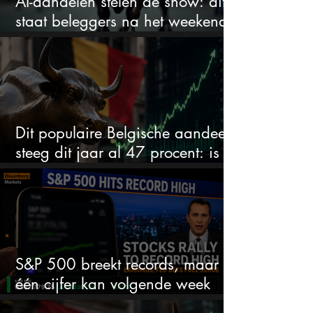
AI-aandelen stelen de show: dit
staat beleggers na het weekend
te wachten
Dit populaire Belgische aandeel
steeg dit jaar al 47 procent: is er
ruimte voor meer?
S&P 500 breekt records, maar
één cijfer kan volgende week
alles veranderen