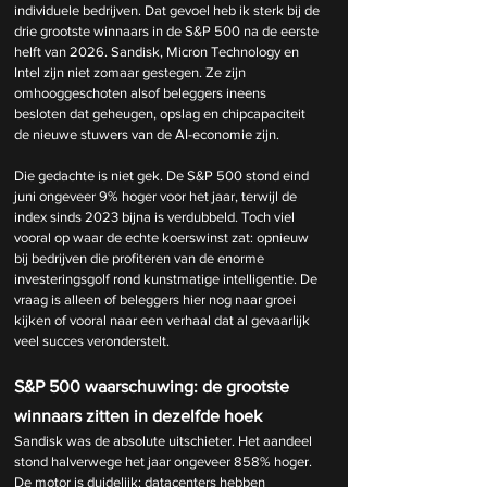
individuele bedrijven. Dat gevoel heb ik sterk bij de 
drie grootste winnaars in de S&P 500 na de eerste 
helft van 2026. Sandisk, Micron Technology en 
Intel zijn niet zomaar gestegen. Ze zijn 
omhooggeschoten alsof beleggers ineens 
besloten dat geheugen, opslag en chipcapaciteit 
de nieuwe stuwers van de AI-economie zijn.
Die gedachte is niet gek. De S&P 500 stond eind 
juni ongeveer 9% hoger voor het jaar, terwijl de 
index sinds 2023 bijna is verdubbeld. Toch viel 
vooral op waar de echte koerswinst zat: opnieuw 
bij bedrijven die profiteren van de enorme 
investeringsgolf rond kunstmatige intelligentie. De 
vraag is alleen of beleggers hier nog naar groei 
kijken of vooral naar een verhaal dat al gevaarlijk 
veel succes veronderstelt.
S&P 500 waarschuwing: de grootste 
winnaars zitten in dezelfde hoek
Sandisk was de absolute uitschieter. Het aandeel 
stond halverwege het jaar ongeveer 858% hoger. 
De motor is duidelijk: datacenters hebben 