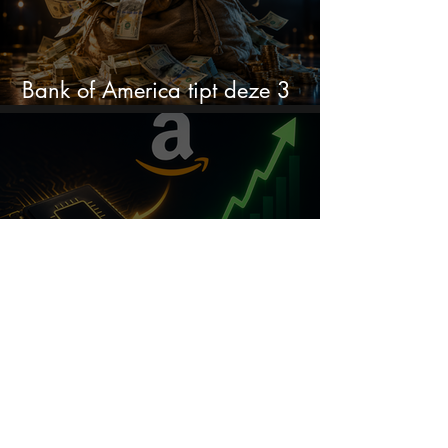
Bank of America tipt deze 3
chipaandelen
Amazon pompt $220 miljard in
AI: dit aandeel kan daar
explosief van profiteren
De CEO van Palantir doet een