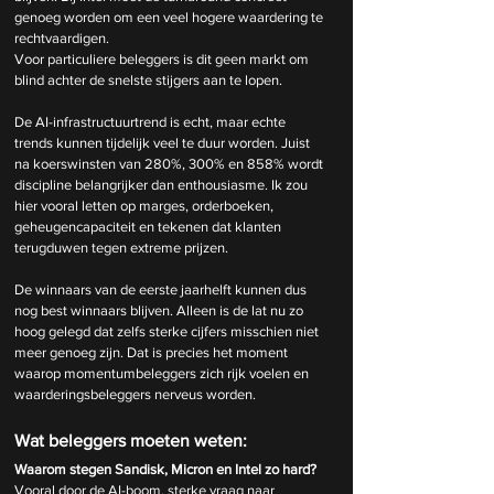
genoeg worden om een veel hogere waardering te 
rechtvaardigen.
Voor particuliere beleggers is dit geen markt om 
blind achter de snelste stijgers aan te lopen. 
De AI-infrastructuurtrend is echt, maar echte 
trends kunnen tijdelijk veel te duur worden. Juist 
na koerswinsten van 280%, 300% en 858% wordt 
discipline belangrijker dan enthousiasme. Ik zou 
hier vooral letten op marges, orderboeken, 
geheugencapaciteit en tekenen dat klanten 
terugduwen tegen extreme prijzen.
De winnaars van de eerste jaarhelft kunnen dus 
nog best winnaars blijven. Alleen is de lat nu zo 
hoog gelegd dat zelfs sterke cijfers misschien niet 
meer genoeg zijn. Dat is precies het moment 
waarop momentumbeleggers zich rijk voelen en 
waarderingsbeleggers nerveus worden.
Wat beleggers moeten weten:
Waarom stegen Sandisk, Micron en Intel zo hard?
Vooral door de AI-boom, sterke vraag naar 