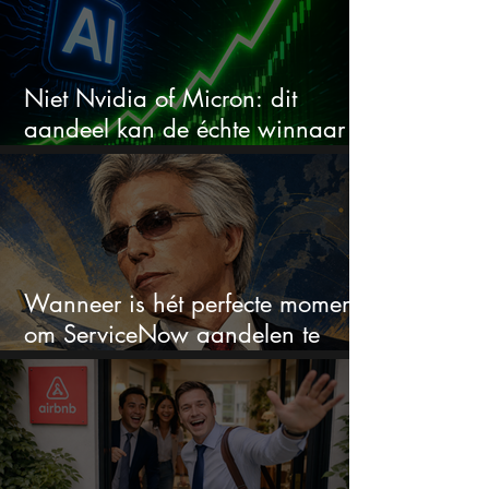
Niet Nvidia of Micron: dit
aandeel kan de échte winnaar
van de AI-race worden
Wanneer is hét perfecte moment
om ServiceNow aandelen te
kopen?