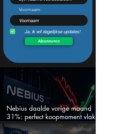
herhalen?
techdeals
Voornaam
Ja, ik wil dagelijkse updates!
Abonneren
Nebius daalde vorige maand
31%: perfect koopmoment vlak
voor kwartaalcijfers?