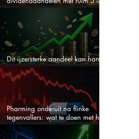
dividendaandelen met ruim 5%
dividend
Dit ijzersterke aandeel kan hard
stijgen maar bijna niemand kijkt
Pharming onderuit na flinke
tegenvallers: wat te doen met het
aandeel?