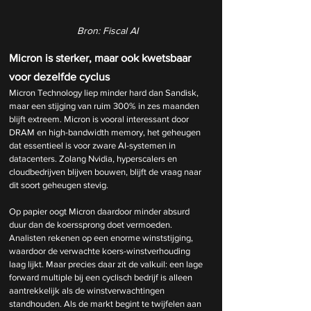
Bron: Fiscal AI
Micron is sterker, maar ook kwetsbaar 
voor dezelfde cyclus
Micron Technology liep minder hard dan Sandisk, 
maar een stijging van ruim 300% in zes maanden 
blijft extreem. Micron is vooral interessant door 
DRAM en high-bandwidth memory, het geheugen 
dat essentieel is voor zware AI-systemen in 
datacenters. Zolang Nvidia, hyperscalers en 
cloudbedrijven blijven bouwen, blijft de vraag naar 
dit soort geheugen stevig.
Op papier oogt Micron daardoor minder absurd 
duur dan de koerssprong doet vermoeden. 
Analisten rekenen op een enorme winststijging, 
waardoor de verwachte koers-winstverhouding 
laag lijkt. Maar precies daar zit de valkuil: een lage 
forward multiple bij een cyclisch bedrijf is alleen 
aantrekkelijk als de winstverwachtingen 
standhouden. Als de markt begint te twijfelen aan 