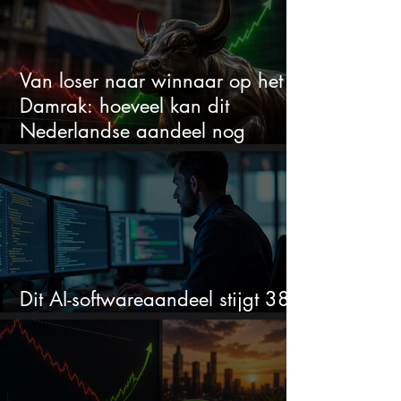
Van loser naar winnaar op het
Damrak: hoeveel kan dit
Nederlandse aandeel nog
stijgen?
Dit AI-softwareaandeel stijgt 38%
en zet de SaaS-crash op zijn kop