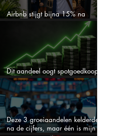
Airbnb stijgt bijna 15% na
cijfers: vooral dit AI-cijfer valt op
Dit aandeel oogt spotgoedkoop
voor hoeveel het kan stijgen
Deze 3 groeiaandelen kelderden
na de cijfers, maar één is mijn