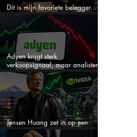
Dit is mijn favoriete belegger…
en het is niet Warren Buffett
Adyen krijgt sterk
verkoopsignaal, maar analisten
zien juist een koopkans
Jensen Huang zet in op een
aandeel dat bijna niemand kent