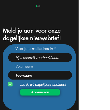
Meld je aan voor onze
dagelijkse nieuwsbrief!
Bank of America kiest 3
Slecht nieuws voo
Voer je e-mailadres in
aandelen die nu flink
vertraging zet de
kunnen stijgen
open voor concur
Voornaam
Ja, ik wil dagelijkse updates!
Abonneren