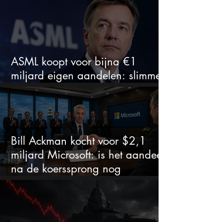
ASML koopt voor bijna €1
miljard eigen aandelen: slimme
zet of dure timing?
Bill Ackman kocht voor $2,1
miljard Microsoft: is het aandeel
na de koerssprong nog
aantrekkelijk?