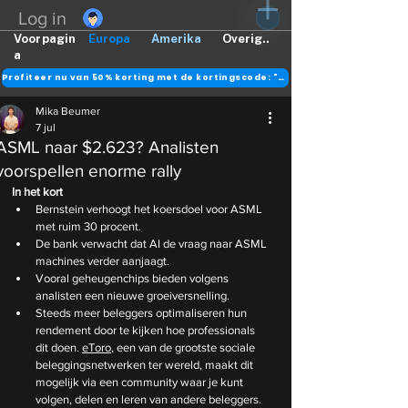
Log in
Voorpagin
Europa
Amerika
Overig..
a
Profiteer nu van 50% korting met de kortingscode: "DANK"
Mika Beumer
7 jul
ASML naar $2.623? Analisten
voorspellen enorme rally
In het kort
Bernstein verhoogt het koersdoel voor ASML 
met ruim 30 procent.
De bank verwacht dat AI de vraag naar ASML 
machines verder aanjaagt.
Vooral geheugenchips bieden volgens 
analisten een nieuwe groeiversnelling.
Steeds meer beleggers optimaliseren hun 
rendement door te kijken hoe professionals 
dit doen. 
eToro
, een van de grootste sociale 
beleggingsnetwerken ter wereld, maakt dit 
mogelijk via een community waar je kunt 
volgen, delen en leren van andere beleggers.