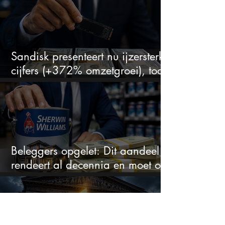
Sandisk presenteert nu ijzersterke
cijfers (+372% omzetgroei), toch
zakt het aandeel weg
Beleggers opgelet: Dit aandeel
rendeert al decennia en moet op
je watchlist staan!