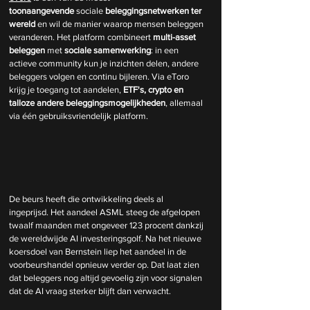
toonaangevende
 sociale 
beleggingsnetwerken
ter 
wereld 
en wil de manier waarop mensen beleggen 
veranderen. Het platform combineert
 multi-asset 
beleggen 
met 
sociale samenwerking
: in een 
actieve community kun je inzichten delen, andere 
beleggers volgen en continu bijleren. Via eToro 
krijg je toegang tot aandelen,
 ETF's, crypto en 
talloze andere beleggingsmogelijkheden
, allemaal 
via één gebruiksvriendelijk platform.
De beurs heeft die ontwikkeling deels al 
ingeprijsd. Het aandeel ASML steeg de afgelopen 
twaalf maanden met ongeveer 123 procent dankzij 
de wereldwijde AI investeringsgolf. Na het nieuwe 
koersdoel van Bernstein liep het aandeel in de 
voorbeurshandel opnieuw verder op. Dat laat zien 
dat beleggers nog altijd gevoelig zijn voor signalen 
dat de AI vraag sterker blijft dan verwacht.