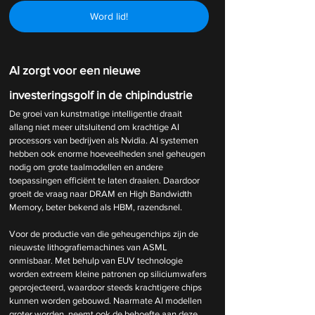
Word lid!
AI zorgt voor een nieuwe 
investeringsgolf in de chipindustrie
De groei van kunstmatige intelligentie draait 
allang niet meer uitsluitend om krachtige AI 
processors van bedrijven als Nvidia. AI systemen 
hebben ook enorme hoeveelheden snel geheugen 
nodig om grote taalmodellen en andere 
toepassingen efficiënt te laten draaien. Daardoor 
groeit de vraag naar DRAM en High Bandwidth 
Memory, beter bekend als HBM, razendsnel.
Voor de productie van die geheugenchips zijn de 
nieuwste lithografiemachines van ASML 
onmisbaar. Met behulp van EUV technologie 
worden extreem kleine patronen op siliciumwafers 
geprojecteerd, waardoor steeds krachtigere chips 
kunnen worden gebouwd. Naarmate AI modellen 
groter worden, neemt ook de behoefte aan deze 