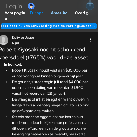
Log in
Voorpagin
Europa
Amerika
Overig..
a
Profiteer nu van 50% korting met de kortingscode: "DANK"
Kolivier Jager
6 jul
Robert Kiyosaki noemt schokkend
koersdoel (+765%) voor deze asset
In het kort:
Robert Kiyosaki houdt vast aan $35.000 per 
ounce voor goud binnen ongeveer vijf jaar.
De goudprijs staat begin juli rond $4.000 per 
ounce na een daling van meer dan $1.500 
vanaf het record van 28 januari.
De vraag is of inflatieangst en wantrouwen in 
fiatgeld zwaar genoeg wegen om zo’n sprong 
geloofwaardig te maken.
Steeds meer beleggers optimaliseren hun 
rendement door te kijken hoe professionals 
dit doen. 
eToro
, een van de grootste sociale 
beleggingsnetwerken ter wereld, maakt dit 