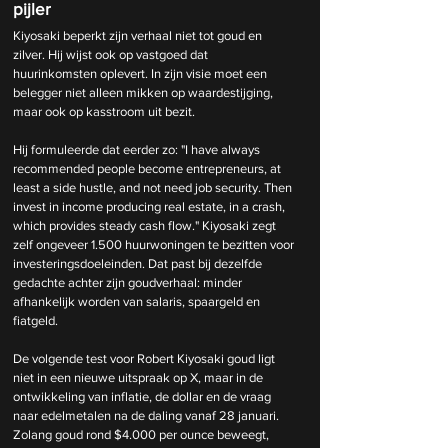
pijler
Kiyosaki beperkt zijn verhaal niet tot goud en 
zilver. Hij wijst ook op vastgoed dat 
huurinkomsten oplevert. In zijn visie moet een 
belegger niet alleen mikken op waardestijging, 
maar ook op kasstroom uit bezit.
Hij formuleerde dat eerder zo: "I have always 
recommended people become entrepreneurs, at 
least a side hustle, and not need job security. Then 
invest in income producing real estate, in a crash, 
which provides steady cash flow." Kiyosaki zegt 
zelf ongeveer 1.500 huurwoningen te bezitten voor 
investeringsdoeleinden. Dat past bij dezelfde 
gedachte achter zijn goudverhaal: minder 
afhankelijk worden van salaris, spaargeld en 
fiatgeld.
De volgende test voor Robert Kiyosaki goud ligt 
niet in een nieuwe uitspraak op X, maar in de 
ontwikkeling van inflatie, de dollar en de vraag 
naar edelmetalen na de daling vanaf 28 januari. 
Zolang goud rond $4.000 per ounce beweegt, 