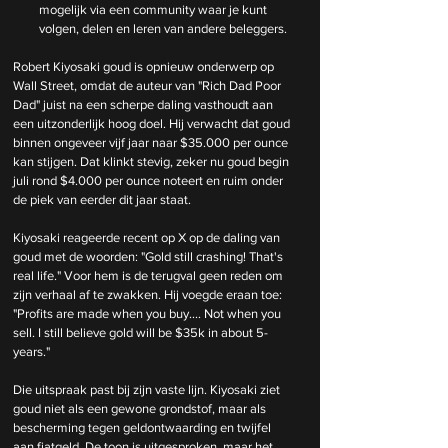
mogelijk via een community waar je kunt 
volgen, delen en leren van andere beleggers.
Robert Kiyosaki goud is opnieuw onderwerp op 
Wall Street, omdat de auteur van "Rich Dad Poor 
Dad" juist na een scherpe daling vasthoudt aan 
een uitzonderlijk hoog doel. Hij verwacht dat goud 
binnen ongeveer vijf jaar naar $35.000 per ounce 
kan stijgen. Dat klinkt stevig, zeker nu goud begin 
juli rond $4.000 per ounce noteert en ruim onder 
de piek van eerder dit jaar staat.
Kiyosaki reageerde recent op X op de daling van 
goud met de woorden: "Gold still crashing! That's 
real life." Voor hem is de terugval geen reden om 
zijn verhaal af te zwakken. Hij voegde eraan toe: 
"Profits are made when you buy.... Not when you 
sell. I still believe gold will be $35k in about 5-
years."
Die uitspraak past bij zijn vaste lijn. Kiyosaki ziet 
goud niet als een gewone grondstof, maar als 
bescherming tegen geldontwaarding en twijfel 
aan fiatgeld. De toon is uitgesproken, maar het 