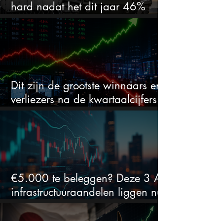
hard nadat het dit jaar 46%
daalde: mooie koopkans?
Dit zijn de grootste winnaars en
verliezers na de kwartaalcijfers
(2 springen eruit)
€5.000 te beleggen? Deze 3 AI-
infrastructuuraandelen liggen nu
in de uitverkoop