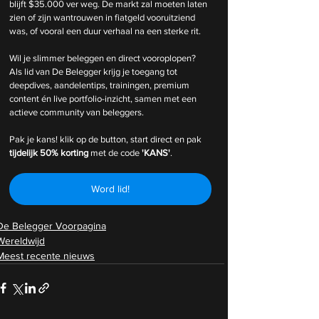
blijft $35.000 ver weg. De markt zal moeten laten 
zien of zijn wantrouwen in fiatgeld vooruitziend 
was, of vooral een duur verhaal na een sterke rit.
Wil je slimmer beleggen en direct vooroplopen? 
Als lid van De Belegger krijg je toegang tot 
deepdives, aandelentips, trainingen, premium 
content én live portfolio-inzicht, samen met een 
actieve community van beleggers.
Pak je kans! klik op de button, start direct en pak 
tijdelijk
50% korting 
met de code 
'KANS'
.
Word lid!
De Belegger Voorpagina
Wereldwijd
Meest recente nieuws