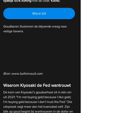
tijdelijk
50% korting 
met de code 
'KANS'
.
Word lid!
Goudbaren illustreren de blijvende vraag naar 
veilige havens
Bron: 
www.bullionvault.com
Waarom Kiyosaki de Fed wantrouwt
De kern van Kiyosaki’s goudverhaal zit in één zin 
uit 2021: "I'm not buying gold because I like gold, 
I'm buying gold because I don't trust the Fed." Die 
uitspraak zegt meer dan het koersdoel zelf. Zijn 
blik op goud begint bij wantrouwen in de dollar en 