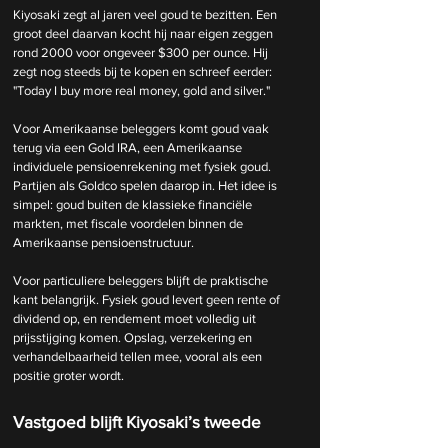
Kiyosaki zegt al jaren veel goud te bezitten. Een 
groot deel daarvan kocht hij naar eigen zeggen 
rond 2000 voor ongeveer $300 per ounce. Hij 
zegt nog steeds bij te kopen en schreef eerder: 
"Today I buy more real money, gold and silver."
Voor Amerikaanse beleggers komt goud vaak 
terug via een Gold IRA, een Amerikaanse 
individuele pensioenrekening met fysiek goud. 
Partijen als Goldco spelen daarop in. Het idee is 
simpel: goud buiten de klassieke financiële 
markten, met fiscale voordelen binnen de 
Amerikaanse pensioenstructuur.
Voor particuliere beleggers blijft de praktische 
kant belangrijk. Fysiek goud levert geen rente of 
dividend op, en rendement moet volledig uit 
prijsstijging komen. Opslag, verzekering en 
verhandelbaarheid tellen mee, vooral als een 
positie groter wordt.
Vastgoed blijft Kiyosaki’s tweede 