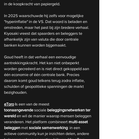
in de koopkracht van papiergeld.
In 2025 waarschuwde hij zelfs voor mogelijke 
"hyperinflatie" in de VS. Dat woord is beladen en 
omstreden, maar het past bij zijn bredere verhaal. 
Kiyosaki vreest dat spaarders en beleggers te 
afhankelijk zijn van valuta die door centrale 
banken kunnen worden bijgemaakt.
Goud heeft in dat verhaal een eenvoudige 
aantrekkingskracht. Het kan niet onbeperkt 
worden gecreëerd en is niet direct gekoppeld aan 
één economie of één centrale bank. Precies 
daarom komt goud telkens terug zodra inflatie, 
schulden of geopolitieke spanningen de markt 
bezighouden.
eToro
 i
s een van de meest 
toonaangevende
 sociale 
beleggingsnetwerken
ter 
wereld 
en wil de manier waarop mensen beleggen 
veranderen. Het platform combineert
 multi-asset 
beleggen 
met 
sociale samenwerking
: in een 
actieve community kun je inzichten delen, andere 