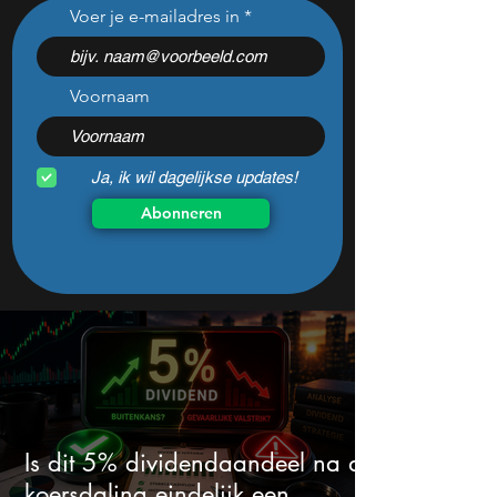
Deze Nederlandse favoriet
S&P 500 op reco
Voer je e-mailadres in
kan volgende week gaan
Michael Burry wa
verrassen met de
voor crash zoals 
kwartaalcijfers
Voornaam
Ja, ik wil dagelijkse updates!
Abonneren
Is dit 5% dividendaandeel na de
koersdaling eindelijk een