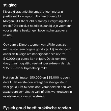
stijging
Kiyosaki staat niet helemaal alleen met zijn 
positieve kijk op goud. Hij citeert graag J.P. 
Morgan uit 1912: "Gold is money. Everything else is 
credit." Die zin sluit naadloos aan bij zijn voorkeur 
voor tastbare bezittingen boven schuldpapier en 
valuta.
Ook Jamie Dimon, topman van JPMorgan, ziet 
ruimte voor een hogere goudprijs. Hij zei dat goud 
onder de huidige omstandigheden "easily" tot 
$10.000 per ounce kan stijgen. Dat is een fors 
doel, maar nog altijd veel minder extreem dan de 
$35.000 waar Kiyosaki op mikt.
Het verschil tussen $10.000 en $35.000 is geen 
detail. Het eerste doel vraagt om stevige steun 
voor goud. Het tweede doel veronderstelt een veel 
zwaardere combinatie van inflatie, wantrouwen in 
valuta en economische stress.
Fysiek goud heeft praktische randen