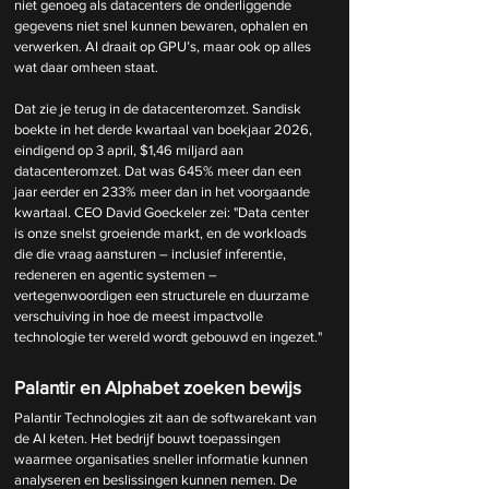
niet genoeg als datacenters de onderliggende 
gegevens niet snel kunnen bewaren, ophalen en 
verwerken. AI draait op GPU’s, maar ook op alles 
wat daar omheen staat.
Dat zie je terug in de datacenteromzet. Sandisk 
boekte in het derde kwartaal van boekjaar 2026, 
eindigend op 3 april, $1,46 miljard aan 
datacenteromzet. Dat was 645% meer dan een 
jaar eerder en 233% meer dan in het voorgaande 
kwartaal. CEO David Goeckeler zei: "Data center 
is onze snelst groeiende markt, en de workloads 
die die vraag aansturen – inclusief inferentie, 
redeneren en agentic systemen – 
vertegenwoordigen een structurele en duurzame 
verschuiving in hoe de meest impactvolle 
technologie ter wereld wordt gebouwd en ingezet."
Palantir en Alphabet zoeken bewijs
Palantir Technologies zit aan de softwarekant van 
de AI keten. Het bedrijf bouwt toepassingen 
waarmee organisaties sneller informatie kunnen 
analyseren en beslissingen kunnen nemen. De 