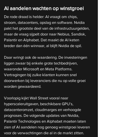
AI aandelen wachten op winstgroei
De rode draad is helder: AI vraagt om chips, 
stroom, datacenters, opslag en software. Nvidia 
pakt het grootste deel van de infrastructuurgelden, 
maar de vraag sijpelt door naar Nebius, Sandisk, 
Palantir en Alphabet. Dat maakt de AI keten 
breder dan één winnaar, al blijft Nvidia de spil.
Daar wringt ook de waardering. De investeringen 
liggen zwaar bij enkele grote techbedrijven, 
waaronder Microsoft en Meta Platforms. 
Vertragingen bij zulke klanten kunnen snel 
doorwerken bij leveranciers die nu op volle groei 
worden gewaardeerd.
Voorlopig kijkt Wall Street vooral naar 
hyperscaleruitgaven, beschikbare GPU’s, 
datacenteromzet, cloudmarges en verhoogde 
prognoses. De volgende updates van Nvidia, 
Palantir Technologies en Alphabet moeten laten 
zien of AI aandelen nog genoeg winstgroei leveren 
voor de verwachtingen die al in de markt zitten.