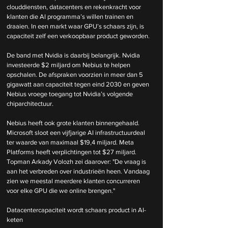
clouddiensten, datacenters en rekenkracht voor 
klanten die AI programma’s willen trainen en 
draaien. In een markt waar GPU’s schaars zijn, is 
capaciteit zelf een verkoopbaar product geworden.
De band met Nvidia is daarbij belangrijk. Nvidia 
investeerde $2 miljard om Nebius te helpen 
opschalen. De afspraken voorzien in meer dan 5 
gigawatt aan capaciteit tegen eind 2030 en geven 
Nebius vroege toegang tot Nvidia’s volgende 
chiparchitectuur.
Nebius heeft ook grote klanten binnengehaald. 
Microsoft sloot een vijfjarige AI infrastructuurdeal 
ter waarde van maximaal $19,4 miljard. Meta 
Platforms heeft verplichtingen tot $27 miljard. 
Topman Arkady Volozh zei daarover: "De vraag is 
aan het verbreden over industrieën heen. Vandaag 
zien we meestal meerdere klanten concurreren 
voor elke GPU die we online brengen."
Datacentercapaciteit wordt schaars product in AI-
keten