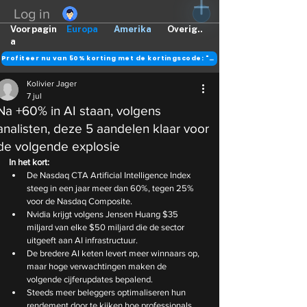
Log in
Voorpagin
Europa
Amerika
Overig..
a
Profiteer nu van 50% korting met de kortingscode: "DANK"
Kolivier Jager
7 jul
Na +60% in AI staan, volgens
analisten, deze 5 aandelen klaar voor
de volgende explosie
In het kort:
De Nasdaq CTA Artificial Intelligence Index 
steeg in een jaar meer dan 60%, tegen 25% 
voor de Nasdaq Composite.
Nvidia krijgt volgens Jensen Huang $35 
miljard van elke $50 miljard die de sector 
uitgeeft aan AI infrastructuur.
De bredere AI keten levert meer winnaars op, 
maar hoge verwachtingen maken de 
volgende cijferupdates bepalend.
Steeds meer beleggers optimaliseren hun 
rendement door te kijken hoe professionals 