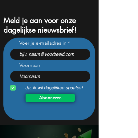
Meld je aan voor onze
dagelijkse nieuwsbrief!
Pharming onderuit na
Niet Nvidia of Mic
Voer je e-mailadres in
flinke tegenvallers: wat te
aandeel kan de é
doen met het aandeel?
winnaar van de AI
worden
Voornaam
Ja, ik wil dagelijkse updates!
Abonneren