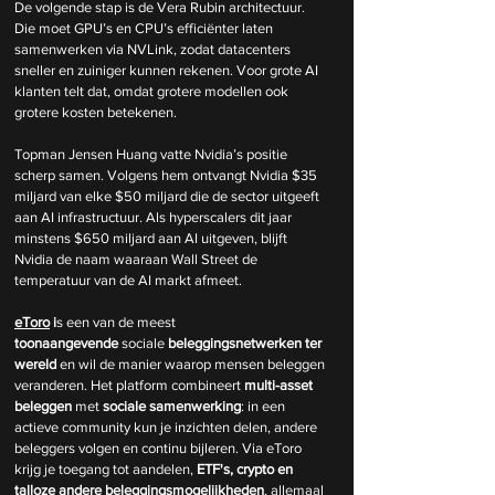
De volgende stap is de Vera Rubin architectuur. 
Die moet GPU’s en CPU’s efficiënter laten 
samenwerken via NVLink, zodat datacenters 
sneller en zuiniger kunnen rekenen. Voor grote AI 
klanten telt dat, omdat grotere modellen ook 
grotere kosten betekenen.
Topman Jensen Huang vatte Nvidia’s positie 
scherp samen. Volgens hem ontvangt Nvidia $35 
miljard van elke $50 miljard die de sector uitgeeft 
aan AI infrastructuur. Als hyperscalers dit jaar 
minstens $650 miljard aan AI uitgeven, blijft 
Nvidia de naam waaraan Wall Street de 
temperatuur van de AI markt afmeet.
eToro
 i
s een van de meest 
toonaangevende
 sociale 
beleggingsnetwerken
ter 
wereld 
en wil de manier waarop mensen beleggen 
veranderen. Het platform combineert
 multi-asset 
beleggen 
met 
sociale samenwerking
: in een 
actieve community kun je inzichten delen, andere 
beleggers volgen en continu bijleren. Via eToro 
krijg je toegang tot aandelen,
 ETF's, crypto en 
talloze andere beleggingsmogelijkheden
, allemaal 