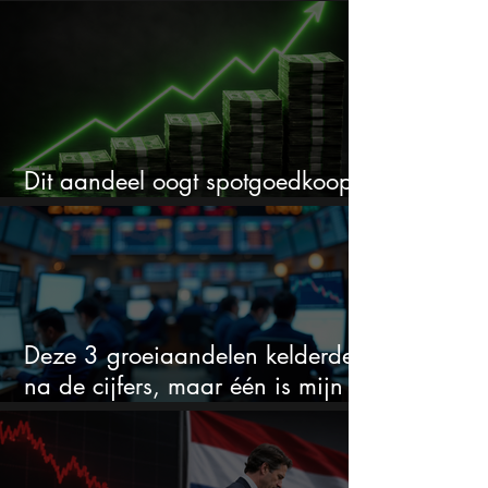
cijfers: vooral dit AI-cijfer valt op
Dit aandeel oogt spotgoedkoop
voor hoeveel het kan stijgen
Deze 3 groeiaandelen kelderden
na de cijfers, maar één is mijn
duidelijke favoriet