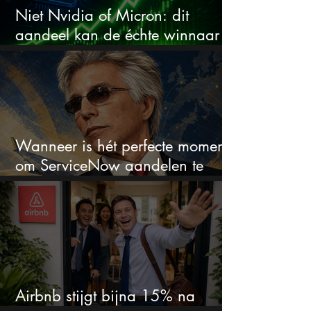
Niet Nvidia of Micron: dit
aandeel kan de échte winnaar
van de AI-race worden
Wanneer is hét perfecte moment
om ServiceNow aandelen te
kopen?
Airbnb stijgt bijna 15% na