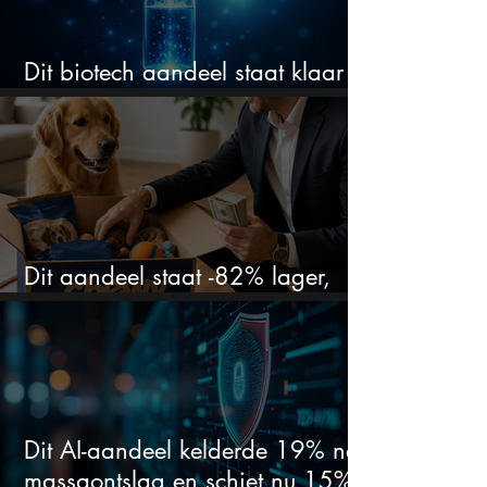
Dit biotech aandeel staat klaar
voor een flinke rally
Dit aandeel staat -82% lager,
terwijl het bedrijf gewoon groeit
Dit AI-aandeel kelderde 19% na
massaontslag en schiet nu 15%