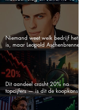
omhoog
Niemand weet welk bedrijf het
is, maar Leopold Aschenbrenner
zet er nu $500 miljoen op
Dit aandeel crasht 20% na
topcijfers — is dit de koopkans
waar beleggers op wachtten?