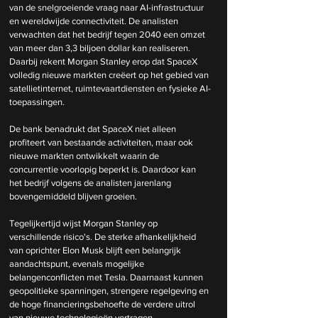
van de snelgroeiende vraag naar AI-infrastructuur 
en wereldwijde connectiviteit. De analisten 
verwachten dat het bedrijf tegen 2040 een omzet 
van meer dan 3,3 biljoen dollar kan realiseren. 
Daarbij rekent Morgan Stanley erop dat SpaceX 
volledig nieuwe markten creëert op het gebied van 
satellietinternet, ruimtevaartdiensten en fysieke AI-
toepassingen.
De bank benadrukt dat SpaceX niet alleen 
profiteert van bestaande activiteiten, maar ook 
nieuwe markten ontwikkelt waarin de 
concurrentie voorlopig beperkt is. Daardoor kan 
het bedrijf volgens de analisten jarenlang 
bovengemiddeld blijven groeien.
Tegelijkertijd wijst Morgan Stanley op 
verschillende risico's. De sterke afhankelijkheid 
van oprichter Elon Musk blijft een belangrijk 
aandachtspunt, evenals mogelijke 
belangenconflicten met Tesla. Daarnaast kunnen 
geopolitieke spanningen, strengere regelgeving en 
de hoge financieringsbehoefte de verdere uitrol 
van nieuwe technologieën vertragen.