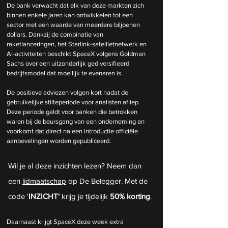
De bank verwacht dat elk van deze markten zich 
binnen enkele jaren kan ontwikkelen tot een 
sector met een waarde van meerdere biljoenen 
dollars. Dankzij de combinatie van 
raketlanceringen, het Starlink-satellietnetwerk en 
AI-activiteiten beschikt SpaceX volgens Goldman 
Sachs over een uitzonderlijk gediversifieerd 
bedrijfsmodel dat moeilijk te evenaren is.
De positieve adviezen volgen kort nadat de 
gebruikelijke stilteperiode voor analisten afliep. 
Deze periode geldt voor banken die betrokken 
waren bij de beursgang van een onderneming en 
voorkomt dat direct na een introductie officiële 
aanbevelingen worden gepubliceerd.
Wil je al deze inzichten lezen? Neem dan 
een 
lidmaatschap
 op De Belegger. Met de 
code '
INZICHT'
 krijg je tijdelijk 
50% korting
.
Daarnaast krijgt SpaceX deze week extra 