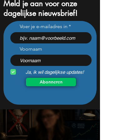
Meld je aan voor onze
dagelijkse nieuwsbrief!
Trump valt short sellers
SK Hynix pompt m
Voer je e-mailadres in
aan, maar Burry slaat
in ASML-machine
genadeloos terug
waarom belegger
opletten
Voornaam
Ja, ik wil dagelijkse updates!
Abonneren