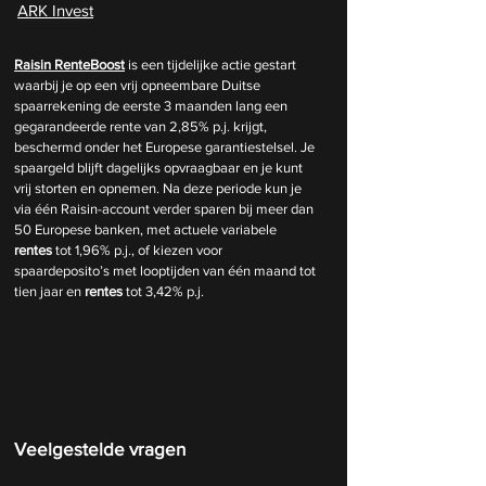
ARK Invest
Raisin RenteBoost
 is een tijdelijke actie gestart 
waarbij je op een vrij opneembare Duitse 
spaarrekening de eerste 3 maanden lang een 
gegarandeerde rente van 2,85% p.j. krijgt, 
beschermd onder het Europese garantiestelsel. Je 
spaargeld blijft dagelijks opvraagbaar en je kunt 
vrij storten en opnemen. Na deze periode kun je 
via één Raisin-account verder sparen bij meer dan 
50 Europese banken, met actuele variabele 
rentes
 tot 1,96% p.j., of kiezen voor 
spaardeposito’s met looptijden van één maand tot 
tien jaar en 
rentes
 tot 3,42% p.j.
Veelgestelde vragen