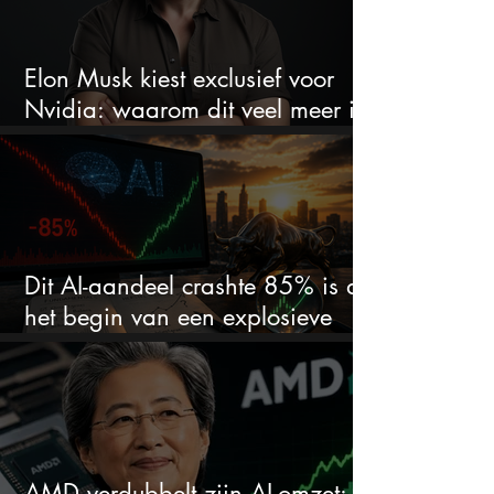
Elon Musk kiest exclusief voor
Nvidia: waarom dit veel meer is
dan één grote GPU-order
Dit AI-aandeel crashte 85% is dit
het begin van een explosieve
comeback?
AMD verdubbelt zijn AI-omzet: