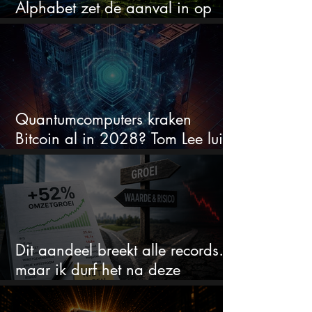
Alphabet zet de aanval in op
Nvidia met eigen AI-chips
Quantumcomputers kraken
Bitcoin al in 2028? Tom Lee luidt
de alarmbel
Dit aandeel breekt alle records…
maar ik durf het na deze
koersstijging niet te kopen