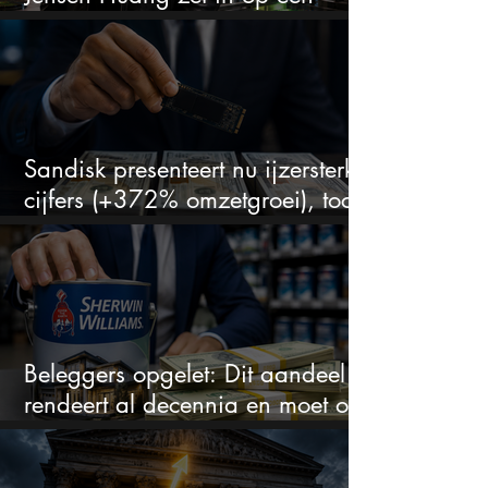
aandeel dat bijna niemand kent
Sandisk presenteert nu ijzersterke
cijfers (+372% omzetgroei), toch
zakt het aandeel weg
Beleggers opgelet: Dit aandeel
rendeert al decennia en moet op
je watchlist staan!