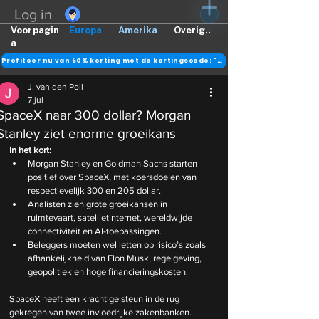
Log in
Voorpagin
Europa
Amerika
Overig..
a
Profiteer nu van 50% korting met de kortingscode: "DANK"
J. van den Poll
7 jul
SpaceX naar 300 dollar? Morgan
Stanley ziet enorme groeikans
In het kort:
Morgan Stanley en Goldman Sachs starten 
positief over SpaceX, met koersdoelen van 
respectievelijk 300 en 205 dollar.
Analisten zien grote groeikansen in 
ruimtevaart, satellietinternet, wereldwijde 
connectiviteit en AI-toepassingen.
Beleggers moeten wel letten op risico’s zoals 
afhankelijkheid van Elon Musk, regelgeving, 
geopolitiek en hoge financieringskosten.
SpaceX heeft een krachtige steun in de rug 
gekregen van twee invloedrijke zakenbanken. 