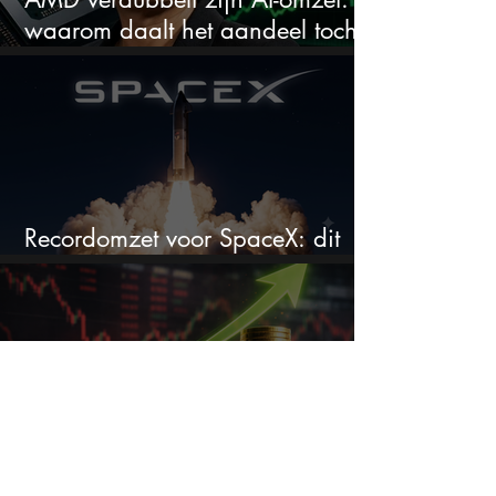
waarom daalt het aandeel toch
hard?
Recordomzet voor SpaceX: dit
moet je weten
Deze miljardair stop 18% van
zijn vermogen in één aandeel