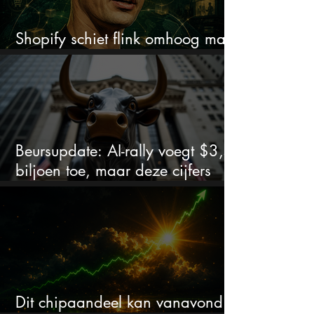
Shopify schiet flink omhoog maar
dit is wat beleggers missen
Beursupdate: AI-rally voegt $3,5
biljoen toe, maar deze cijfers
waarschuwen beleggers
Dit chipaandeel kan vanavond