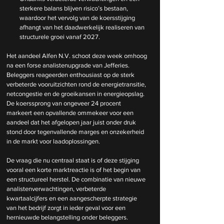
sterkere balans blijven risico’s bestaan, 
waardoor het vervolg van de koersstijging 
afhangt van het daadwerkelijk realiseren van 
structurele groei vanaf 2027.
Het aandeel Alfen N.V. schoot deze week omhoog 
na een forse analistenupgrade van Jefferies. 
Beleggers reageerden enthousiast op de sterk 
verbeterde vooruitzichten rond de energietransitie, 
netcongestie en de groeikansen in energieopslag. 
De koerssprong van ongeveer 24 procent 
markeert een opvallende ommekeer voor een 
aandeel dat het afgelopen jaar juist onder druk 
stond door tegenvallende marges en onzekerheid 
in de markt voor laadoplossingen.
De vraag die nu centraal staat is of deze stijging 
vooral een korte marktreactie is of het begin van 
een structureel herstel. De combinatie van nieuwe 
analistenverwachtingen, verbeterde 
kwartaalcijfers en een aangescherpte strategie 
van het bedrijf zorgt in ieder geval voor een 
hernieuwde belangstelling onder beleggers.