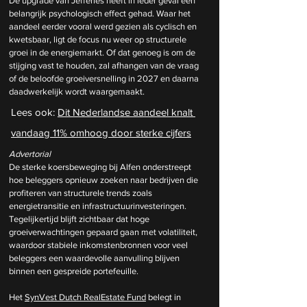
De upgrade van Jefferies heeft in ieder geval een 
belangrijk psychologisch effect gehad. Waar het 
aandeel eerder vooral werd gezien als cyclisch en 
kwetsbaar, ligt de focus nu weer op structurele 
groei in de energiemarkt. Of dat genoeg is om de 
stijging vast te houden, zal afhangen van de vraag 
of de beloofde groeiversnelling in 2027 en daarna 
daadwerkelijk wordt waargemaakt.
Lees ook: 
Dit Nederlandse aandeel knalt 
vandaag 11% omhoog door sterke cijfers
Advertorial
De sterke koersbeweging bij Alfen onderstreept 
hoe beleggers opnieuw zoeken naar bedrijven die 
profiteren van structurele trends zoals 
energietransitie en infrastructuurinvesteringen. 
Tegelijkertijd blijft zichtbaar dat hoge 
groeiverwachtingen gepaard gaan met volatiliteit, 
waardoor stabiele inkomstenbronnen voor veel 
beleggers een waardevolle aanvulling blijven 
binnen een gespreide portefeuille.
Het 
SynVest Dutch RealEstate Fund
 belegt in 