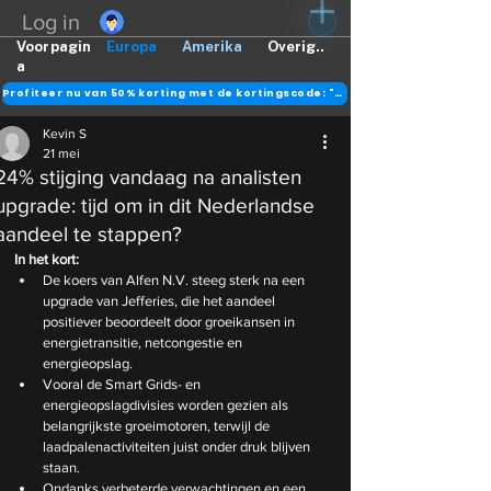
Log in
Voorpagin
Europa
Amerika
Overig..
a
Profiteer nu van 50% korting met de kortingscode: "DANK"
Kevin S
21 mei
24% stijging vandaag na analisten
upgrade: tijd om in dit Nederlandse
aandeel te stappen?
In het kort:
De koers van Alfen N.V. steeg sterk na een 
upgrade van Jefferies, die het aandeel 
positiever beoordeelt door groeikansen in 
energietransitie, netcongestie en 
energieopslag.
Vooral de Smart Grids- en 
energieopslagdivisies worden gezien als 
belangrijkste groeimotoren, terwijl de 
laadpalenactiviteiten juist onder druk blijven 
staan.
Ondanks verbeterde verwachtingen en een 