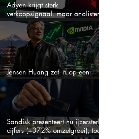
Adyen krijgt sterk
verkoopsignaal, maar analisten
zien juist een koopkans
Jensen Huang zet in op een
aandeel dat bijna niemand kent
Sandisk presenteert nu ijzersterke
cijfers (+372% omzetgroei), toch
zakt het aandeel weg