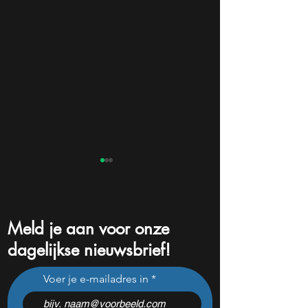
Meld je aan voor onze
dagelijkse nieuwsbrief!
Beleggers dumpen dit
Na een koersdali
Voer je e-mailadres in
chipaandeel maar Wall
-47% lijkt dit ijzer
Street ziet een zeldzame
aandeel aantrekke