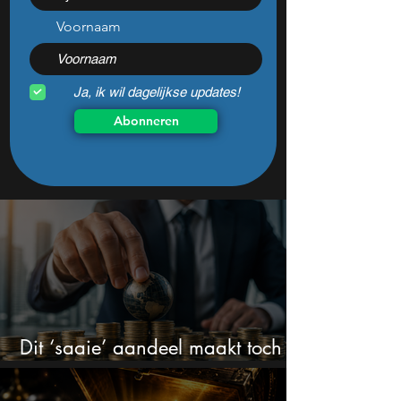
koopkans
dan ooit
Voornaam
Ja, ik wil dagelijkse updates!
Abonneren
Dit ‘saaie’ aandeel maakt toch
bizar veel winst