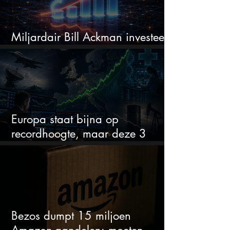
Miljardair Bill Ackman investeert
miljarden in dit techaandeel
Europa staat bijna op
recordhoogte, maar deze 3
sectoren vallen nu op
Bezos dumpt 15 miljoen
Amazon-aandelen: moeten