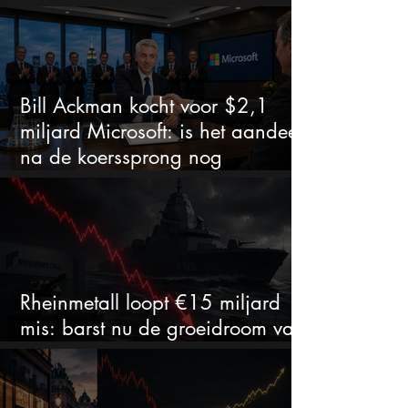
zet of dure timing?
Bill Ackman kocht voor $2,1
miljard Microsoft: is het aandeel
na de koerssprong nog
aantrekkelijk?
Rheinmetall loopt €15 miljard
mis: barst nu de groeidroom van
het defensiebedrijf?