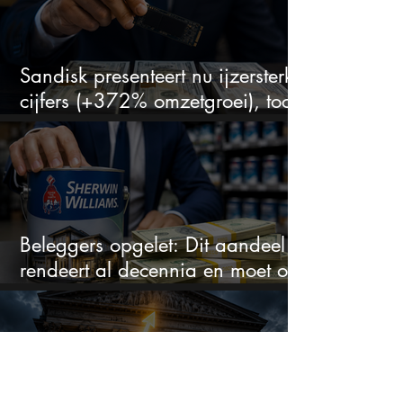
Sandisk presenteert nu ijzersterke
cijfers (+372% omzetgroei), toch
zakt het aandeel weg
Beleggers opgelet: Dit aandeel
rendeert al decennia en moet op
je watchlist staan!