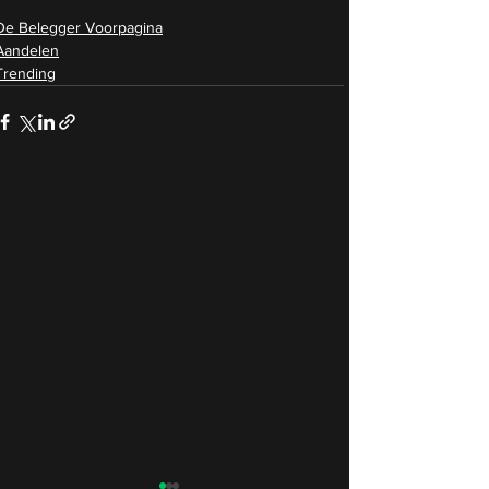
De Belegger Voorpagina
Aandelen
Trending