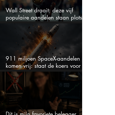
Wall Street draait: deze vijf
populaire aandelen staan plots
onder spanning
911 miljoen SpaceX-aandelen
komen vrij: staat de koers voor
een nieuwe crash?
Dit is mijn favoriete belegger…