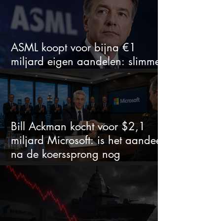
ASML koopt voor bijna €1
miljard eigen aandelen: slimme
zet of dure timing?
Bill Ackman kocht voor $2,1
miljard Microsoft: is het aandeel
na de koerssprong nog
aantrekkelijk?