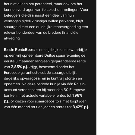
het niet alleen om potentieel, maar ook om het 
kunnen verdragen van forse schommelingen. Voor 
beleggers die daarnaast een deel van hun 
vermogen tijdelijk rustiger willen parkeren, blijft 
spaargeld met een duidelijke rentevergoeding een 
relevant onderdeel van de bredere financiële 
afweging.
Raisin RenteBoost
 is een tijdelijke actie waarbij je 
op een vrij opneembare Duitse spaarrekening de 
eerste 3 maanden lang een gegarandeerde rente 
van 
2,85% p.j.
 krijgt, beschermd onder het 
Europese garantiestelsel. Je spaargeld blijft 
dagelijks opvraagbaar en je kunt vrij storten en 
opnemen. Na deze periode kun je via één Raisin-
account verder sparen bij meer dan 50 Europese 
banken, met actuele variabele rentes tot 
1,96% 
p.j.
, of kiezen voor spaardeposito’s met looptijden 
van één maand tot tien jaar en rentes tot 
3,42% p.j.