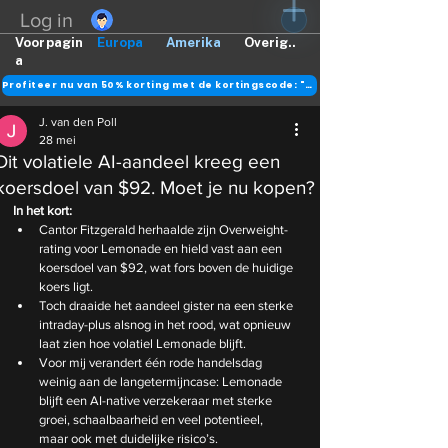
Log in
Voorpagin
Europa
Amerika
Overig..
a
Profiteer nu van 50% korting met de kortingscode: "DANK"
J. van den Poll
28 mei
Dit volatiele AI-aandeel kreeg een
koersdoel van $92. Moet je nu kopen?
In het kort:
Cantor Fitzgerald herhaalde zijn Overweight-
rating voor Lemonade en hield vast aan een 
koersdoel van $92, wat fors boven de huidige 
koers ligt.
Toch draaide het aandeel gister na een sterke 
intraday-plus alsnog in het rood, wat opnieuw 
laat zien hoe volatiel Lemonade blijft.
Voor mij verandert één rode handelsdag 
weinig aan de langetermijncase: Lemonade 
blijft een AI-native verzekeraar met sterke 
groei, schaalbaarheid en veel potentieel, 
maar ook met duidelijke risico’s.