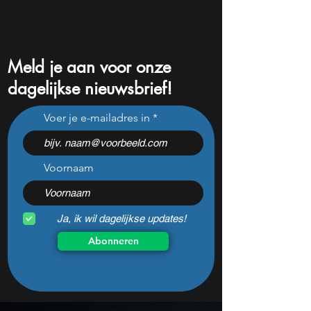
Meld je aan voor onze
dagelijkse nieuwsbrief!
Nvidia’s miljardenregen in
Musk slaat alarm:
Voer je e-mailadres in
Taiwan: AI-revolutie krijgt
kan AI-race verli
vast adres
zonder meer chip
Voornaam
Ja, ik wil dagelijkse updates!
Abonneren