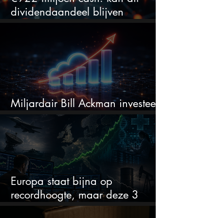
dividendaandeel blijven
verhogen?
Miljardair Bill Ackman investeert
miljarden in dit techaandeel
Europa staat bijna op
recordhoogte, maar deze 3
sectoren vallen nu op