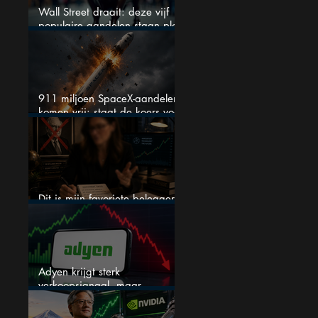
Wall Street draait: deze vijf
populaire aandelen staan plots
onder spanning
911 miljoen SpaceX-aandelen
komen vrij: staat de koers voor
een nieuwe crash?
Dit is mijn favoriete belegger…
en het is niet Warren Buffett
Adyen krijgt sterk
verkoopsignaal, maar
analisten zien juist een
koopkans