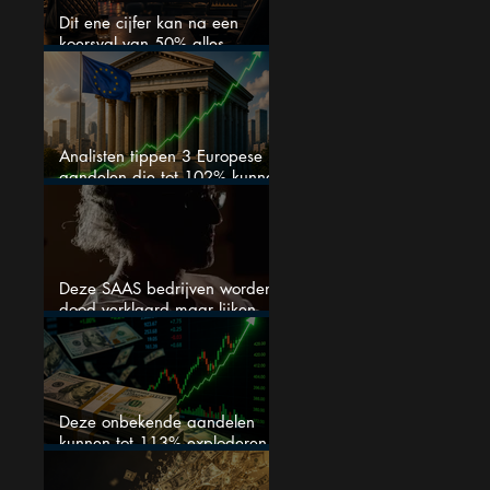
Dit ene cijfer kan na een
koersval van 50% alles
veranderen
Analisten tippen 3 Europese
aandelen die tot 102% kunnen
stijgen
Deze SAAS bedrijven worden
dood verklaard maar lijken
springlevend
Deze onbekende aandelen
kunnen tot 113% exploderen
(één springt eruit)