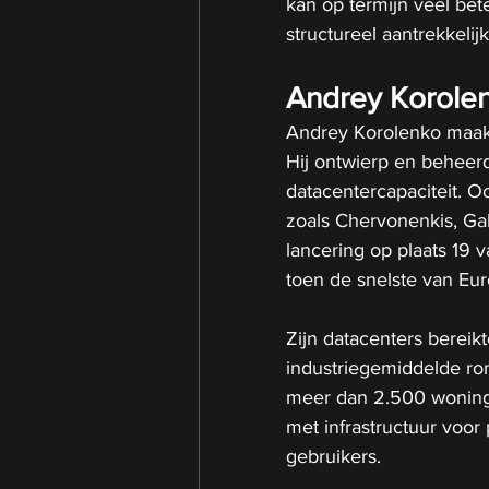
kan op termijn veel be
structureel aantrekkeli
Andrey Korolenk
Andrey Korolenko maakt
Hij ontwierp en behee
datacentercapaciteit. O
zoals Chervonenkis, Ga
lancering op plaats 19 
toen de snelste van Eur
Zijn datacenters bereik
industriegemiddelde ron
meer dan 2.500 woningen
met infrastructuur voor 
gebruikers.