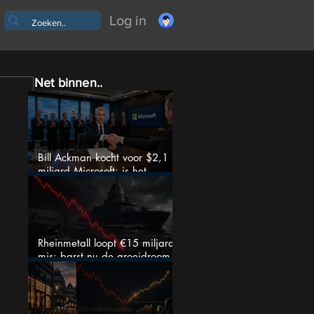
Log in
Net binnen..
Bill Ackman kocht voor $2,1
miljard Microsoft: is het
aandeel na de koerssprong
nog aantrekkelijk?
Rheinmetall loopt €15 miljard
mis: barst nu de groeidroom
van het defensiebedrijf?