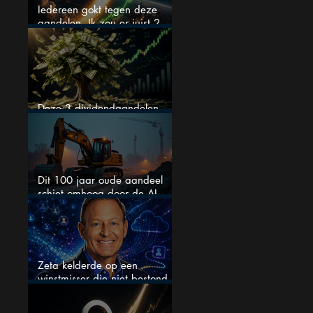
Iedereen gokt tegen deze
aandelen. Ik zou er juist 2
kopen
Deze 3 dividendaandelen
kunnen binnenkort flink stijgen
Dit 100 jaar oude aandeel
schiet omhoog door de AI-
boom
Zeta kelderde op een
winstmisser die niet bestond
maar zijn de aandelen
koopwaardig?