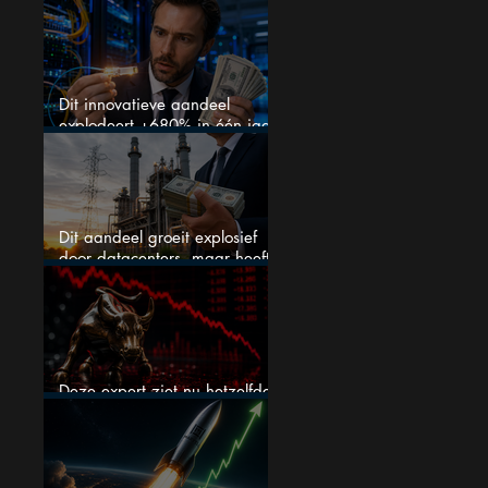
voor augustus
Dit innovatieve aandeel
explodeert +680% in één jaar
en blijft maar stijgen
Dit aandeel groeit explosief
door datacenters, maar heeft
tientallen miljarden nodig
Deze expert ziet nu hetzelfde
als voor de crash van 1987