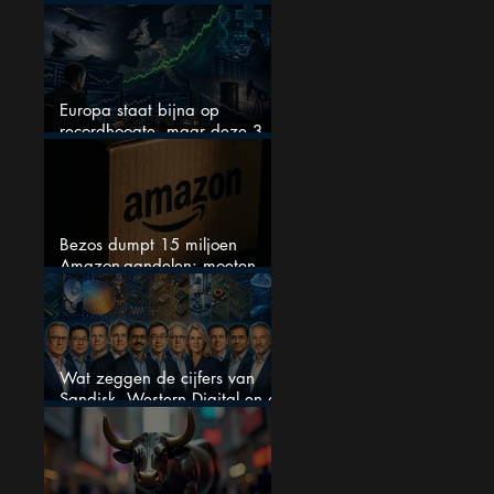
techaandeel
Europa staat bijna op
recordhoogte, maar deze 3
sectoren vallen nu op
Bezos dumpt 15 miljoen
Amazon-aandelen: moeten
beleggers zich zorgen maken?
Wat zeggen de cijfers van
Sandisk, Western Digital en de
AI-Infrastructuur aandelen mij
werkelijk