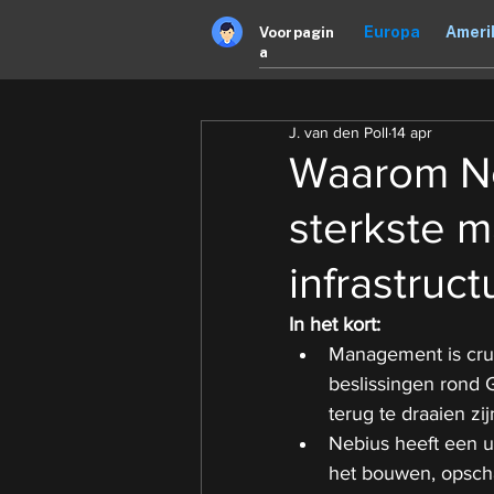
Europa
Ameri
Voorpagin
a
J. van den Poll
14 apr
Waarom Ne
sterkste 
infrastruct
In het kort:
Management is cruci
beslissingen rond 
terug te draaien zij
Nebius heeft een ui
het bouwen, opscha