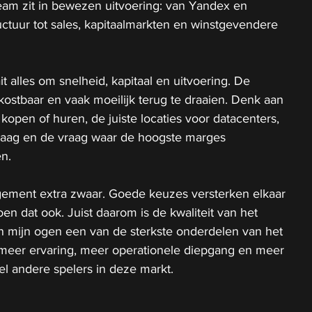
team zit in bewezen uitvoering: van Yandex en 
uctuur tot sales, kapitaalmarkten en winstgevendere 
ait alles om snelheid, kapitaal en uitvoering. De 
 kostbaar en vaak moeilijk terug te draaien. Denk aan 
open of huren, de juiste locaties voor datacenters, 
elaag en de vraag waar de hoogste marges 
en.
agement extra zwaar. Goede keuzes versterken elkaar 
n dat ook. Juist daarom is de kwaliteit van het 
in mijn ogen een van de sterkste onderdelen van het 
t meer ervaring, meer operationele diepgang en meer 
l andere spelers in deze markt.