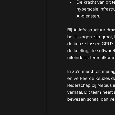
De kracht van dit 
hyperscale infrastr
AI-diensten.
Bij AI-infrastructuur dra
beslissingen zijn groot,
de keuze tussen GPU’s k
de koeling, de softwar
uiteindelijk terechtkom
In zo’n markt telt man
en verkeerde keuzes doe
leiderschap bij Nebius 
verhaal. Dit team heef
bewezen schaal dan vee