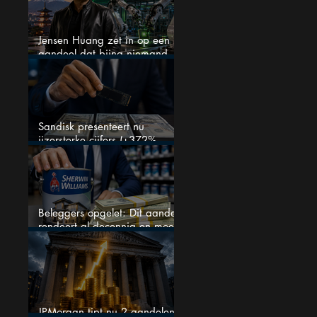
Jensen Huang zet in op een
aandeel dat bijna niemand
kent
Sandisk presenteert nu
ijzersterke cijfers (+372%
omzetgroei), toch zakt het
aandeel weg
Beleggers opgelet: Dit aandeel
rendeert al decennia en moet
op je watchlist staan!
JPMorgan tipt nu 2 aandelen