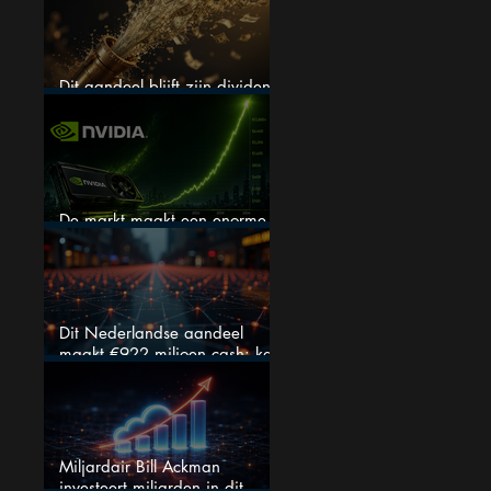
Dit aandeel blijft zijn dividend
verhogen, wat er ook gebeurt
De markt maakt een enorme
fout bij Nvidia
Dit Nederlandse aandeel
maakt €922 miljoen cash: kan
dit dividendaandeel blijven
verhogen?
Miljardair Bill Ackman
investeert miljarden in dit