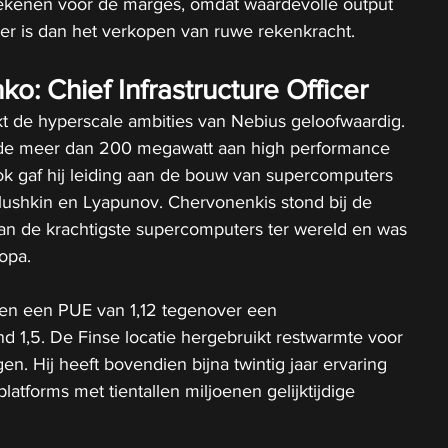
tekenen voor de marges, omdat waardevolle output 
jker is dan het verkopen van ruwe rekenkracht.
o: Chief Infrastructure Officer
 de hyperscale ambities van Nebius geloofwaardig. 
rde meer dan 200 megawatt aan high performance 
ok gaf hij leiding aan de bouw van supercomputers 
lushkin en Lyapunov. Chervonenkis stond bij de 
van de krachtigste supercomputers ter wereld en was 
opa.
ten een PUE van 1,12 tegenover een 
d 1,5. De Finse locatie hergebruikt restwarmte voor 
. Hij heeft bovendien bijna twintig jaar ervaring 
platforms met tientallen miljoenen gelijktijdige 