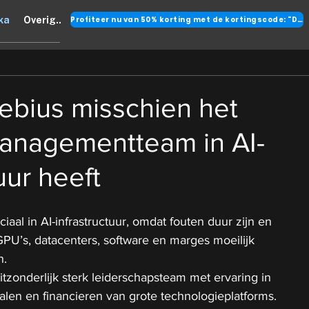
Profiteer nu van 50% korting met de kortingscode: "DANK"
ka
Overig..
bius misschien het
managementteam in AI-
uur heeft
aal in AI-infrastructuur, omdat fouten duur zijn en 
GPU’s, datacenters, software en marges moeilijk 
n.
tzonderlijk sterk leiderschapsteam met ervaring in 
len en financieren van grote technologieplatforms.