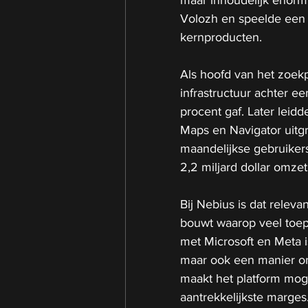
maar inhoudelijk enorm 
Volozh en speelde een g
kernproducten.
Als hoofd van het zoekp
infrastructuur achter 
procent gaf. Later leid
Maps en Navigator uitgr
maandelijkse gebruikers
2,2 miljard dollar omzet
Bij Nebius is dat releva
bouwt waarop veel toepa
met Microsoft en Meta is
maar ook een manier om 
maakt het platform mogel
aantrekkelijkste marges