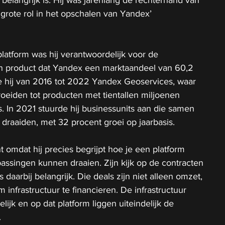
belangrijk is. Hij was jarenlang de rechterhand van 
rote rol in het opschalen van Yandex’ 
latform was hij verantwoordelijk voor de 
een product dat Yandex een marktaandeel van 60,2 
de hij van 2016 tot 2022 Yandex Geoservices, waar 
oeiden tot producten met tientallen miljoenen 
. In 2021 stuurde hij businessunits aan die samen 
 draaiden, met 32 procent groei op jaarbasis.
nt omdat hij precies begrijpt hoe je een platform 
ssingen kunnen draaien. Zijn kijk op de contracten 
 daarbij belangrijk. Die deals zijn niet alleen omzet, 
infrastructuur te financieren. De infrastructuur 
ijk en op dat platform liggen uiteindelijk de 
.