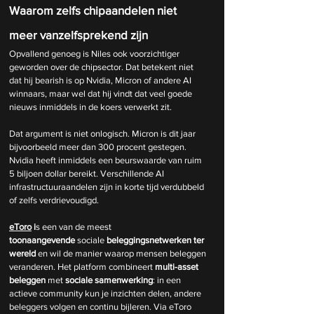
Waarom zelfs chipaandelen niet 
meer vanzelfsprekend zijn
Opvallend genoeg is Niles ook voorzichtiger 
geworden over de chipsector. Dat betekent niet 
dat hij bearish is op Nvidia, Micron of andere AI 
winnaars, maar wel dat hij vindt dat veel goede 
nieuws inmiddels in de koers verwerkt zit.
Dat argument is niet onlogisch. Micron is dit jaar 
bijvoorbeeld meer dan 300 procent gestegen. 
Nvidia heeft inmiddels een beurswaarde van ruim 
5 biljoen dollar bereikt. Verschillende AI 
infrastructuuraandelen zijn in korte tijd verdubbeld 
of zelfs verdrievoudigd.
eToro
 i
s een van de meest 
toonaangevende
 sociale 
beleggingsnetwerken
ter 
wereld 
en wil de manier waarop mensen beleggen 
veranderen. Het platform combineert
 multi-asset 
beleggen 
met 
sociale samenwerking
: in een 
actieve community kun je inzichten delen, andere 
beleggers volgen en continu bijleren. Via eToro 