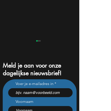
Meld je aan voor onze
dagelijkse nieuwsbrief!
Rheinmetall kan 109%
Niet alleen Elon 
Voer je e-mailadres in
stijgen volgens Morgan
deze mensen we
Stanley: nu kopen?
schatrijk van Spa
Voornaam