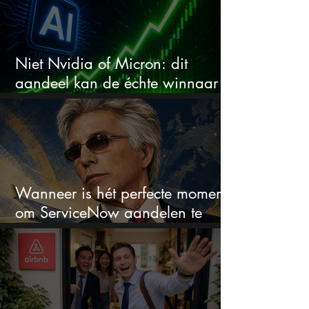
Niet Nvidia of Micron: dit
aandeel kan de échte winnaar
van de AI-race worden
Wanneer is hét perfecte moment
om ServiceNow aandelen te
kopen?