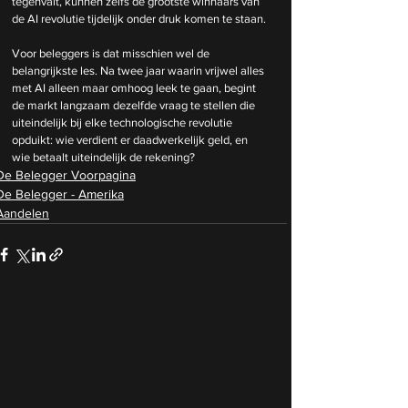
tegenvalt, kunnen zelfs de grootste winnaars van 
de AI revolutie tijdelijk onder druk komen te staan.
Voor beleggers is dat misschien wel de 
belangrijkste les. Na twee jaar waarin vrijwel alles 
met AI alleen maar omhoog leek te gaan, begint 
de markt langzaam dezelfde vraag te stellen die 
uiteindelijk bij elke technologische revolutie 
opduikt: wie verdient er daadwerkelijk geld, en 
wie betaalt uiteindelijk de rekening?
De Belegger Voorpagina
De Belegger - Amerika
Aandelen