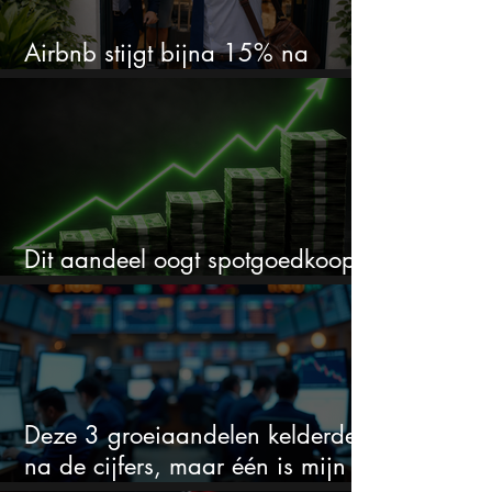
Airbnb stijgt bijna 15% na
cijfers: vooral dit AI-cijfer valt op
Dit aandeel oogt spotgoedkoop
voor hoeveel het kan stijgen
Deze 3 groeiaandelen kelderden
na de cijfers, maar één is mijn