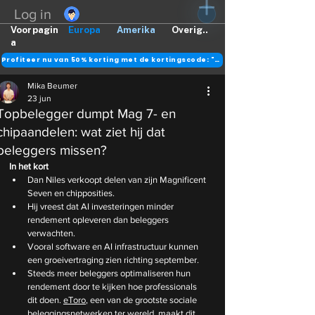
Log in
Voorpagin
Europa
Amerika
Overig..
a
Profiteer nu van 50% korting met de kortingscode: "DANK"
Mika Beumer
23 jun
Topbelegger dumpt Mag 7- en
chipaandelen: wat ziet hij dat
beleggers missen?
In het kort
Dan Niles verkoopt delen van zijn Magnificent 
Seven en chipposities.
Hij vreest dat AI investeringen minder 
rendement opleveren dan beleggers 
verwachten.
Vooral software en AI infrastructuur kunnen 
een groeivertraging zien richting september.
Steeds meer beleggers optimaliseren hun 
rendement door te kijken hoe professionals 
dit doen. 
eToro
, een van de grootste sociale 
beleggingsnetwerken ter wereld, maakt dit 