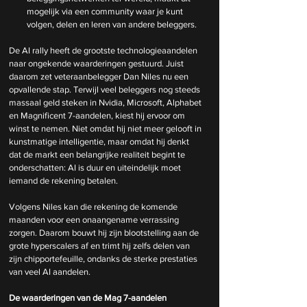
mogelijk via een community waar je kunt 
volgen, delen en leren van andere beleggers.
De AI rally heeft de grootste technologieaandelen 
naar ongekende waarderingen gestuurd. Juist 
daarom zet veteraanbelegger Dan Niles nu een 
opvallende stap. Terwijl veel beleggers nog steeds 
massaal geld steken in Nvidia, Microsoft, Alphabet 
en Magnificent 7-aandelen, kiest hij ervoor om 
winst te nemen. Niet omdat hij niet meer gelooft in 
kunstmatige intelligentie, maar omdat hij denkt 
dat de markt een belangrijke realiteit begint te 
onderschatten: AI is duur en uiteindelijk moet 
iemand de rekening betalen.
Volgens Niles kan die rekening de komende 
maanden voor een onaangename verrassing 
zorgen. Daarom bouwt hij zijn blootstelling aan de 
grote hyperscalers af en trimt hij zelfs delen van 
zijn chipportefeuille, ondanks de sterke prestaties 
van veel AI aandelen.
De waarderingen van de Mag 7-aandelen