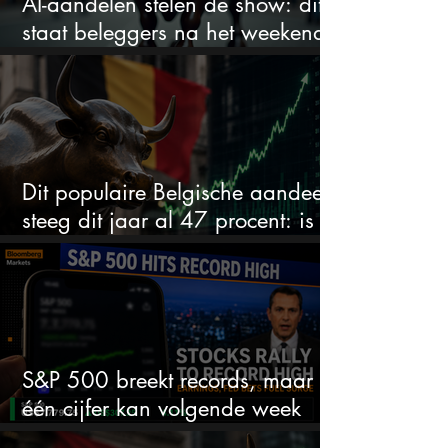
AI-aandelen stelen de show: dit
staat beleggers na het weekend
te wachten
Dit populaire Belgische aandeel
steeg dit jaar al 47 procent: is er
ruimte voor meer?
S&P 500 breekt records, maar
één cijfer kan volgende week
alles veranderen