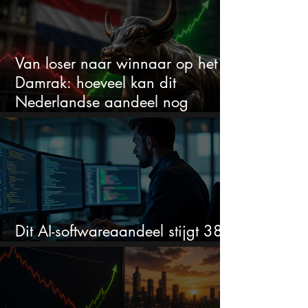
Van loser naar winnaar op het
Damrak: hoeveel kan dit
Nederlandse aandeel nog
stijgen?
Dit AI-softwareaandeel stijgt 38%
en zet de SaaS-crash op zijn kop