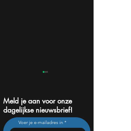
Meld je aan voor onze
dagelijkse nieuwsbrief!
Dit aandeel uit mijn
Meta gaat concur
Voer je e-mailadres in
portefeuille kondigt een
met ChatGPT
grote AI-update aan