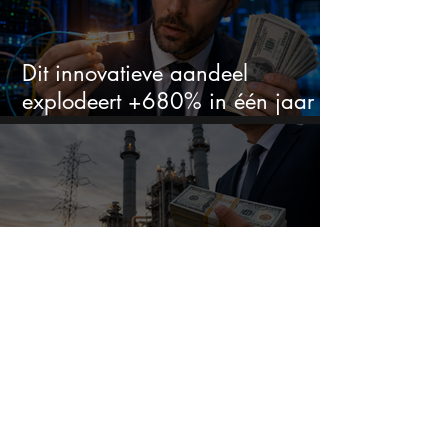
Dit innovatieve aandeel
explodeert +680% in één jaar
en blijft maar stijgen
Dit aandeel groeit explosief door
datacenters, maar heeft tientallen
miljarden nodig