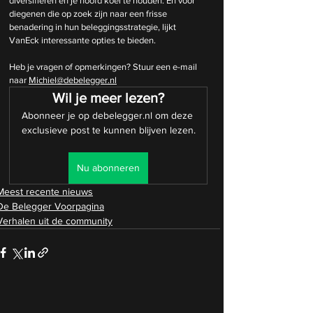
diversifiëren en je hoofd koel te houden. En voor 
diegenen die op zoek zijn naar een frisse 
benadering in hun beleggingsstrategie, lijkt 
VanEck interessante opties te bieden.
Heb je vragen of opmerkingen? Stuur een e-mail 
naar 
Michiel@debelegger.nl
Wil je meer lezen?
Abonneer je op debelegger.nl om deze 
exclusieve post te kunnen blijven lezen.
Nu abonneren
Meest recente nieuws
De Belegger Voorpagina
Verhalen uit de community