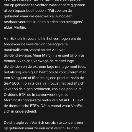
om op gebieden te vechten waar andere giganten 
al een topaanbod hebben. “Wij zoeken de 
gebieden waar we daadwerkelijk nog een 
tastbaar voordeel kunnen bieden aan beleggers”, 
aldus Martijn.
VanEck blinkt vooral uit in het vermogen om de 
toegevoegde waarde voor beleggers te 
maximaliseren, vooral op het vlak van 
dividendlekkage. Maar Martijn is er snel bij om te 
benadrukken dat, vanwege de relatief lage 
dividenden en de extreem lage management fees, 
het alsnog weinig zin heeft om te concurreren met 
een Vanguard of iShares bij een product zoals de 
S&P 500. In plaats daarvan focust het bedrijf zich 
liever op de eigen producten, zoals de populaire 
Dividend ETF, de in samenwerking met 
Morningstar opgezette reeks van MOAT ETF’s of 
de thematische ETF's. Dát is vooral waar VanEck 
zich in onderscheidt. 
De strategie van VanEck om zich te concentreren 
op gebieden waar ze een echt verschil kunnen 