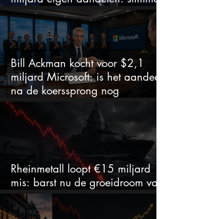
zet of dure timing?
Bill Ackman kocht voor $2,1
miljard Microsoft: is het aandeel
na de koerssprong nog
aantrekkelijk?
Rheinmetall loopt €15 miljard
mis: barst nu de groeidroom van
het defensiebedrijf?