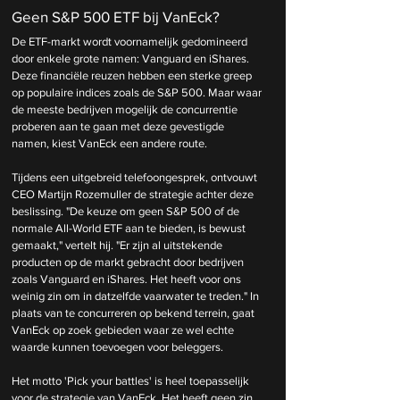
Geen S&P 500 ETF bij VanEck? 
De ETF-markt wordt voornamelijk gedomineerd 
door enkele grote namen: Vanguard en iShares. 
Deze financiële reuzen hebben een sterke greep 
op populaire indices zoals de S&P 500. Maar waar 
de meeste bedrijven mogelijk de concurrentie 
proberen aan te gaan met deze gevestigde 
namen, kiest VanEck een andere route. 
Tijdens een uitgebreid telefoongesprek, ontvouwt 
CEO Martijn Rozemuller de strategie achter deze 
beslissing. "De keuze om geen S&P 500 of de 
normale All-World ETF aan te bieden, is bewust 
gemaakt," vertelt hij. "Er zijn al uitstekende 
producten op de markt gebracht door bedrijven 
zoals Vanguard en iShares. Het heeft voor ons 
weinig zin om in datzelfde vaarwater te treden." In 
plaats van te concurreren op bekend terrein, gaat 
VanEck op zoek gebieden waar ze wel echte 
waarde kunnen toevoegen voor beleggers.
Het motto 'Pick your battles' is heel toepasselijk 
voor de strategie van VanEck. Het heeft geen zin 