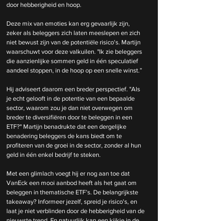
door hebberigheid en hoop.
Deze mix van emoties kan erg gevaarlijk zijn, 
zeker als beleggers zich laten meeslepen en zich 
niet bewust zijn van de potentiële risico's. Martijn 
waarschuwt voor deze valkuilen. "Ik zie beleggers 
die aanzienlijke sommen geld in één speculatief 
aandeel stoppen, in de hoop op een snelle winst.”
Hij adviseert daarom een breder perspectief. "Als 
je echt gelooft in de potentie van een bepaalde 
sector, waarom zou je dan niet overwegen om 
breder te diversifiëren door te beleggen in een 
ETF?" Martijn benadrukte dat een dergelijke 
benadering beleggers de kans biedt om te 
profiteren van de groei in de sector, zonder al hun 
geld in één enkel bedrijf te steken.
Met een glimlach voegt hij er nog aan toe dat 
VanEck een mooi aanbod heeft als het gaat om 
beleggen in thematische ETF’s. De belangrijkste 
takeaway? Informeer jezelf, spreid je risico's, en 
laat je niet verblinden door de hebberigheid van de 
nieuwste trend. En natuurlijk kan een kijkje in de 