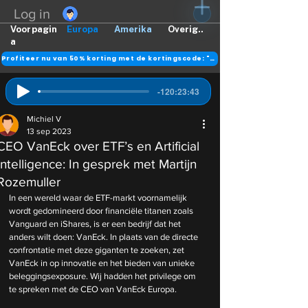
Log in
Voorpagin
Europa
Amerika
Overig..
a
Profiteer nu van 50% korting met de kortingscode: "DANK"
-120:23:43
Michiel V
13 sep 2023
CEO VanEck over ETF’s en Artificial
Intelligence: In gesprek met Martijn
Rozemuller
In een wereld waar de ETF-markt voornamelijk 
wordt gedomineerd door financiële titanen zoals 
Vanguard en iShares, is er een bedrijf dat het 
anders wilt doen: VanEck. In plaats van de directe 
confrontatie met deze giganten te zoeken, zet 
VanEck in op innovatie en het bieden van unieke 
beleggingsexposure. Wij hadden het privilege om 
te spreken met de CEO van VanEck Europa. 