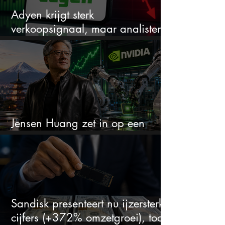
Adyen krijgt sterk
verkoopsignaal, maar analisten
zien juist een koopkans
Jensen Huang zet in op een
aandeel dat bijna niemand kent
Sandisk presenteert nu ijzersterke
cijfers (+372% omzetgroei), toch