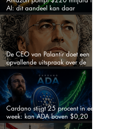
Amazon pompt $220 miljard in
AI: dit aandeel kan daar
explosief van profiteren
De CEO van Palantir doet een
opvallende uitspraak over de
beurs
Cardano stijgt 25 procent in een
week: kan ADA boven $0,20
blijven?