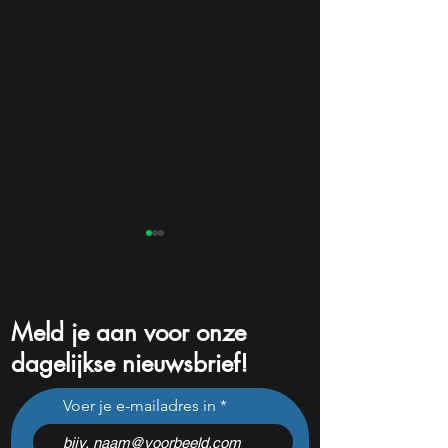
Meld je aan voor onze
dagelijkse nieuwsbrief!
Pharming onderuit na
Niet Nvidia of Mic
Voer je e-mailadres in
flinke tegenvallers: wat te
aandeel kan de é
doen met het aandeel?
winnaar van de AI