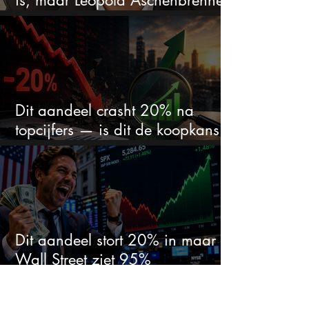
is, maar Leopold Aschenbrenner
zet er nu $500 miljoen op
Dit aandeel crasht 20% na
topcijfers — is dit de koopkans
waar beleggers op wachtten?
Dit aandeel stort 20% in maar
Wall Street ziet 95%
koerspotentieel