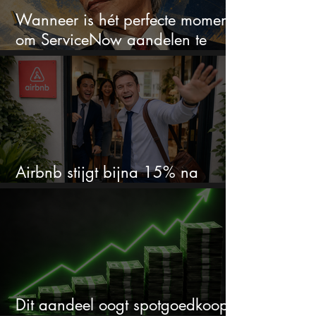
Wanneer is hét perfecte moment
om ServiceNow aandelen te
kopen?
Airbnb stijgt bijna 15% na
cijfers: vooral dit AI-cijfer valt op
Dit aandeel oogt spotgoedkoop