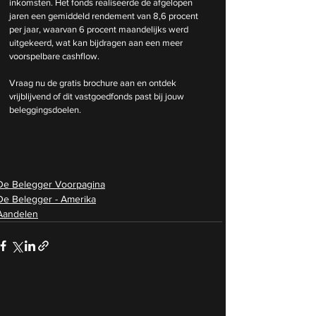
inkomsten. Het fonds realiseerde de afgelopen 
jaren een gemiddeld rendement van 8,6 procent 
per jaar, waarvan 6 procent maandelijks werd 
uitgekeerd, wat kan bijdragen aan een meer 
voorspelbare cashflow.
Vraag nu de gratis brochure aan en ontdek 
vrijblijvend of dit vastgoedfonds past bij jouw 
beleggingsdoelen.
De Belegger Voorpagina
De Belegger - Amerika
Aandelen