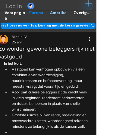
Log in
Voorpagin
Europa
Amerika
Overig..
a
Profiteer nu van 50% korting met de kortingscode: "DANK"
Michiel V
25 apr
Zo worden gewone beleggers rijk met
vastgoed
In het kort:
Vastgoed kan vermogen opbouwen via een 
combinatie van waardestijging, 
huurinkomsten en hefboomwerking, maar 
meestal vraagt dat vooral tijd en geduld.
Voor particuliere beleggers zit de kracht vaak 
in klein beginnen, rendement herinvesteren 
en risico’s beheersen in plaats van snelle 
winst najagen.
Grootste risico’s blijven rente, regelgeving en 
onverwachte kosten, waardoor goed rekenen 
minstens zo belangrijk is als de kansen zelf.