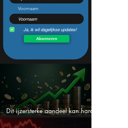
worden
Voornaam
Ja, ik wil dagelijkse updates!
Abonneren
Dit ijzersterke aandeel kan hard
stijgen maar bijna niemand kijkt