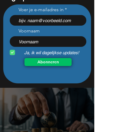
Europa smeekt om meer
Naast ASML en Nv
Voer je e-mailadres in
beleggers, maar Den Haag
deze 3 Europese
jaagt ze keihard weg
doen mee in de A
Voornaam
Ja, ik wil dagelijkse updates!
Abonneren