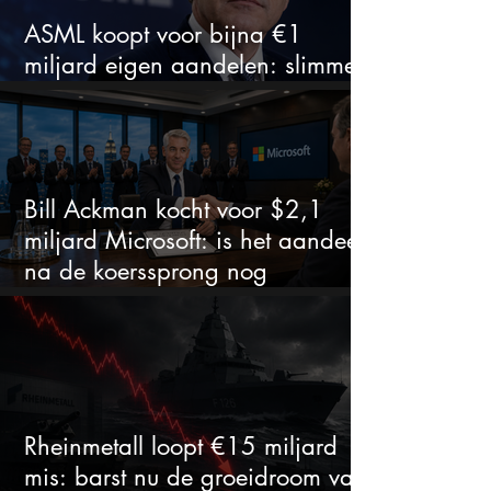
ASML koopt voor bijna €1
miljard eigen aandelen: slimme
zet of dure timing?
Bill Ackman kocht voor $2,1
miljard Microsoft: is het aandeel
na de koerssprong nog
aantrekkelijk?
Rheinmetall loopt €15 miljard
mis: barst nu de groeidroom van