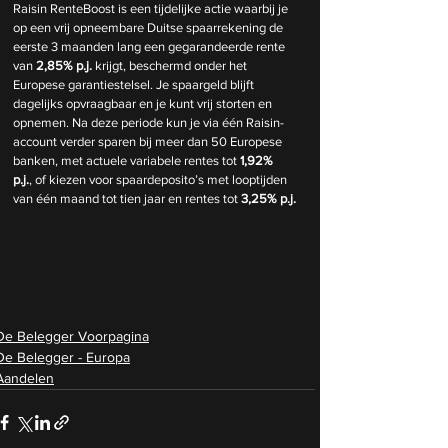
Raisin RenteBoost is een tijdelijke actie waarbij je 
op een vrij opneembare Duitse spaarrekening de 
eerste 3 maanden lang een gegarandeerde rente 
van 
2,85% p.j.
 krijgt, beschermd onder het 
Europese garantiestelsel. Je spaargeld blijft 
dagelijks opvraagbaar en je kunt vrij storten en 
opnemen. Na deze periode kun je via één Raisin-
account verder sparen bij meer dan 50 Europese 
banken, met actuele variabele rentes tot 
1,92% 
p.j.
, of kiezen voor spaardeposito’s met looptijden 
van één maand tot tien jaar en rentes tot 
3,25% p.j.
De Belegger Voorpagina
De Belegger - Europa
Aandelen