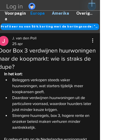
Log in
Voorpagin
Europa
Amerika
Overig..
a
Profiteer nu van 50% korting met de kortingscode: "DANK"
J. van den Poll
25 apr
Door Box 3 verdwijnen huurwoningen
naar de koopmarkt: wie is straks de
dupe?
In het kort:
Beleggers verkopen steeds vaker 
huurwoningen, wat starters tijdelijk meer 
koopkansen geeft.
Daardoor verdwijnen huurwoningen uit de 
particuliere voorraad, waardoor huurders later 
juist minder keuze krijgen.
Strengere huurregels, box 3, hogere rente en 
onzeker beleid maken verhuren minder 
aantrekkelijk.
Er gebeurt iets op de Nederlandse woningmarkt 