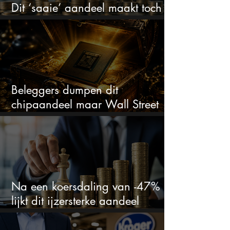
Dit ‘saaie’ aandeel maakt toch
bizar veel winst
Beleggers dumpen dit
chipaandeel maar Wall Street
ziet een zeldzame koopkans
Na een koersdaling van -47%
lijkt dit ijzersterke aandeel
aantrekkelijker dan ooit