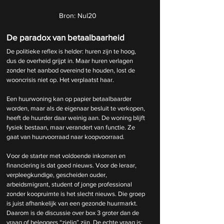
Bron: Nul20
De paradox van betaalbaarheid
De politieke reflex is helder: huren zijn te hoog, 
dus de overheid grijpt in. Maar huren verlagen 
zonder het aanbod overeind te houden, lost de 
wooncrisis niet op. Het verplaatst haar.
Een huurwoning kan op papier betaalbaarder 
worden, maar als de eigenaar besluit te verkopen, 
heeft de huurder daar weinig aan. De woning blijft 
fysiek bestaan, maar verandert van functie. Ze 
gaat van huurvoorraad naar koopvoorraad.
Voor de starter met voldoende inkomen en 
financiering is dat goed nieuws. Voor de leraar, 
verpleegkundige, gescheiden ouder, 
arbeidsmigrant, student of jonge professional 
zonder koopruimte is het slecht nieuws. Die groep 
is juist afhankelijk van een gezonde huurmarkt.
Daarom is de discussie over box 3 groter dan de 
vraag of beleggers “zielig” zijn. De echte vraag is: 