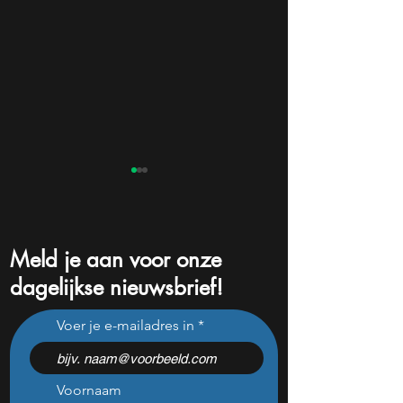
Meld je aan voor onze
dagelijkse nieuwsbrief!
De dure kant van AI: Fed
ASML naar €1.90
Voer je e-mailadres in
waarschuwt dat de
JPMorgan ziet jui
rekening eerder komt dan
ondanks dreiging
de opbrengst
Huawei en Nikon.
Voornaam