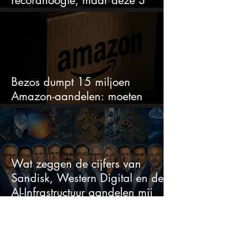
recordhoogte, maar deze 3
sectoren vallen nu op
Bezos dumpt 15 miljoen
Amazon-aandelen: moeten
beleggers zich zorgen maken?
Wat zeggen de cijfers van
Sandisk, Western Digital en de
AI-Infrastructuur aandelen mij
werkelijk