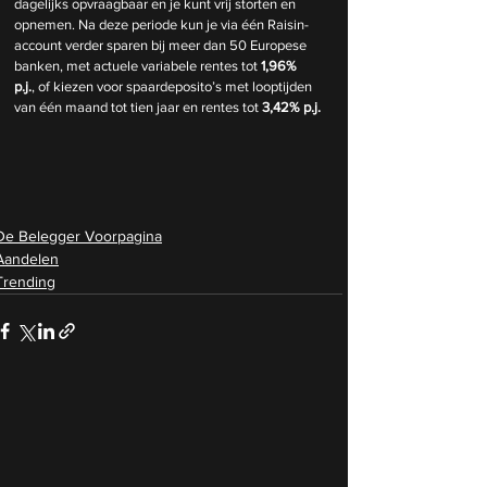
dagelijks opvraagbaar en je kunt vrij storten en 
opnemen. Na deze periode kun je via één Raisin-
account verder sparen bij meer dan 50 Europese 
banken, met actuele variabele rentes tot 
1,96% 
p.j.
, of kiezen voor spaardeposito’s met looptijden 
van één maand tot tien jaar en rentes tot 
3,42% p.j.
De Belegger Voorpagina
Aandelen
Trending