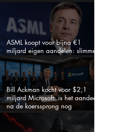
zeldzaam verkoopadvies
ASML koopt voor bijna €1
miljard eigen aandelen: slimme
zet of dure timing?
Bill Ackman kocht voor $2,1
miljard Microsoft: is het aandeel
na de koerssprong nog
aantrekkelijk?