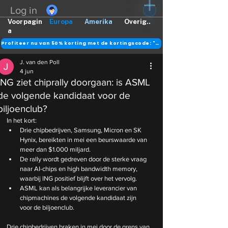
Log in
Voorpagin
Europa
Amerika
Overig..
a
Profiteer nu van 50% korting met de kortingscode: "DANK"
J. van den Poll
4 jun
ING ziet chiprally doorgaan: is ASML
de volgende kandidaat voor de
biljoenclub?
In het kort:
Drie chipbedrijven, Samsung, Micron en SK 
Hynix, bereikten in mei een beurswaarde van 
meer dan $1.000 miljard.
De rally wordt gedreven door de sterke vraag 
naar AI-chips en high bandwidth memory, 
waarbij ING positief blijft over het vervolg.
ASML kan als belangrijke leverancier van 
chipmachines de volgende kandidaat zijn 
voor de biljoenclub.
Drie chipbedrijven braken in mei door de grens van 