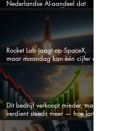
Nederlandse AI-aandeel dat
maar liefst 684% groeit
Rocket Lab jaagt op SpaceX,
maar maandag kan één cijfer de
droom doorprikken?
Dit bedrijf verkoopt minder, maar
verdient steeds meer — hoe lang
kan dit sprookje doorgaan?