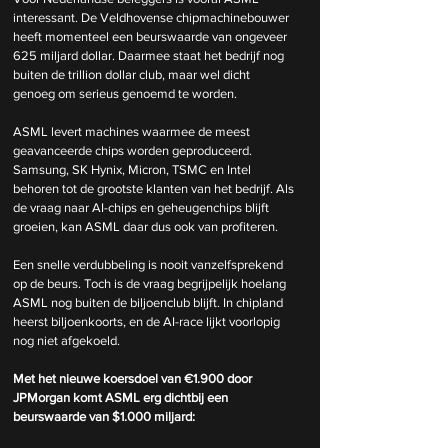
interessant. De Veldhovense chipmachinebouwer 
heeft momenteel een beurswaarde van ongeveer 
625 miljard dollar. Daarmee staat het bedrijf nog 
buiten de trillion dollar club, maar wel dicht 
genoeg om serieus genoemd te worden.
ASML levert machines waarmee de meest 
geavanceerde chips worden geproduceerd. 
Samsung, SK Hynix, Micron, TSMC en Intel 
behoren tot de grootste klanten van het bedrijf. Als 
de vraag naar AI-chips en geheugenchips blijft 
groeien, kan ASML daar dus ook van profiteren.
Een snelle verdubbeling is nooit vanzelfsprekend 
op de beurs. Toch is de vraag begrijpelijk hoelang 
ASML nog buiten de biljoenclub blijft. In chipland 
heerst biljoenkoorts, en de AI-race lijkt voorlopig 
nog niet afgekoeld.
Met het nieuwe koersdoel van €1.900 door 
JPMorgan komt ASML erg dichtbij een 
beurswaarde van $1.000 miljard: