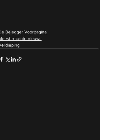
De Belegger Voorpagina
Meest recente nieuws
Verdieping