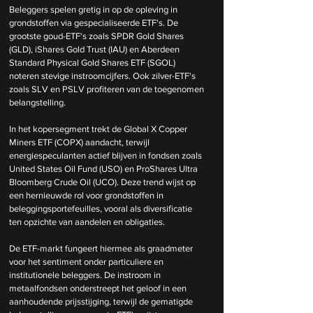
Beleggers spelen gretig in op de opleving in 
grondstoffen via gespecialiseerde ETF's. De 
grootste goud-ETF's zoals SPDR Gold Shares 
(GLD), iShares Gold Trust (IAU) en Aberdeen 
Standard Physical Gold Shares ETF (SGOL) 
noteren stevige instroomcijfers. Ook zilver-ETF's 
zoals SLV en PSLV profiteren van de toegenomen 
belangstelling.
In het kopersegment trekt de Global X Copper 
Miners ETF (COPX) aandacht, terwijl 
energiespeculanten actief blijven in fondsen zoals 
United States Oil Fund (USO) en ProShares Ultra 
Bloomberg Crude Oil (UCO). Deze trend wijst op 
een hernieuwde rol voor grondstoffen in 
beleggingsportefeuilles, vooral als diversificatie 
ten opzichte van aandelen en obligaties.
De ETF-markt fungeert hiermee als graadmeter 
voor het sentiment onder particuliere en 
institutionele beleggers. De instroom in 
metaalfondsen onderstreept het geloof in een 
aanhoudende prijsstijging, terwijl de gematigde 