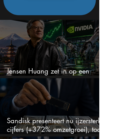
Jensen Huang zet in op een
aandeel dat bijna niemand kent
Sandisk presenteert nu ijzersterke
cijfers (+372% omzetgroei), toch
zakt het aandeel weg