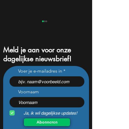
Meld je aan voor onze
dagelijkse nieuwsbrief!
Sandisk presenteert nu
Beleggers opgelet
Voer je e-mailadres in
ijzersterke cijfers (+372%
aandeel rendeert 
omzetgroei), toch zakt het
decennia en moet
aandeel weg
watchlist staan!
Voornaam
Ja, ik wil dagelijkse updates!
Abonneren