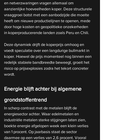
en netverzwaringen vragen allemaal om 
aanzienlijke hoeveelheden koper. Deze structurele 
vraaggroei botst met een aanbodzijde die moeite 
heeft om nieuwe productielijnen te openen, mede 
door hoge kosten en geopolitieke onzekerheden 
in koperproducerende landen zoals Peru en Chili.
Deze dynamiek drijft de koperprijs omhoog en 
voedt speculatie over een langdurige bullmarkt in 
koper. Hoewel de prijs momenteel nog binnen een 
redelijk stabiele bandbreedte beweegt, groeit het 
risico op prijsexplosies zodra het tekort concreter 
wordt.
Energie blijft achter bij algemene 
grondstoffentrend
In scherp contrast met de metalen blijft de 
energiesector achter. Waar edelmetalen en 
industriële metalen sterke stijgingen laten zien, 
boekte energie afgelopen week een klein verlies 
van 1 procent. Op jaarbasis staat de sector 
daarmee op een verlies van 2,6 procent. Vooral 