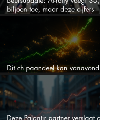
Beursupdate: AI-rally voegt $3,5
biljoen toe, maar deze cijfers
waarschuwen beleggers
Dit chipaandeel kan vanavond
flink bewegen
Deze Palantir partner verslaat al
20 kwartalen op rij de
verwachtingen