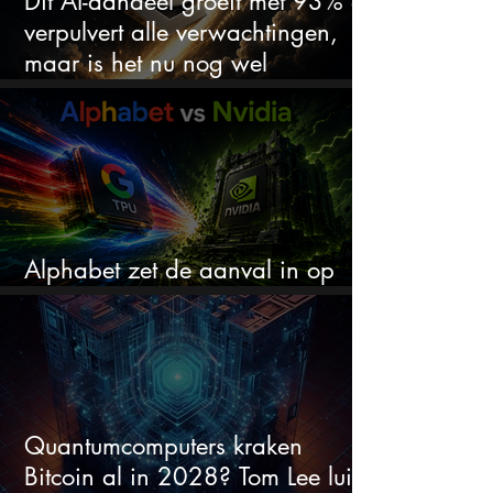
Dit AI-aandeel groeit met 93% en
verpulvert alle verwachtingen,
maar is het nu nog wel
koopwaardig?
Alphabet zet de aanval in op
Nvidia met eigen AI-chips
Quantumcomputers kraken
Bitcoin al in 2028? Tom Lee luidt