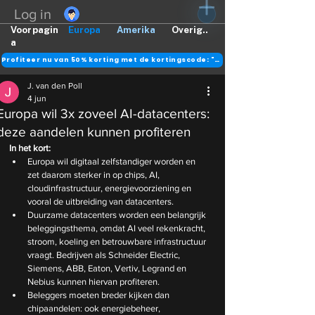
Log in
Voorpagin
Europa
Amerika
Overig..
a
Profiteer nu van 50% korting met de kortingscode: "DANK"
J. van den Poll
4 jun
Europa wil 3x zoveel AI-datacenters:
deze aandelen kunnen profiteren
In het kort:
Europa wil digitaal zelfstandiger worden en 
zet daarom sterker in op chips, AI, 
cloudinfrastructuur, energievoorziening en 
vooral de uitbreiding van datacenters.
Duurzame datacenters worden een belangrijk 
beleggingsthema, omdat AI veel rekenkracht, 
stroom, koeling en betrouwbare infrastructuur 
vraagt. Bedrijven als Schneider Electric, 
Siemens, ABB, Eaton, Vertiv, Legrand en 
Nebius kunnen hiervan profiteren.
Beleggers moeten breder kijken dan 
chipaandelen: ook energiebeheer, 