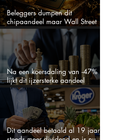
Beleggers dumpen dit
chipaandeel maar Wall Street
ziet een zeldzame koopkans
Na een koersdaling van -47%
lijkt dit ijzersterke aandeel
aantrekkelijker dan ooit
Dit aandeel betaald al 19 jaar
steeds meer dividend en is nu