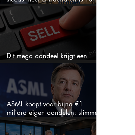
goedkoop
Dit mega aandeel krijgt een
zeldzaam verkoopadvies
ASML koopt voor bijna €1
miljard eigen aandelen: slimme
zet of dure timing?