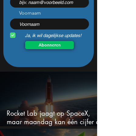
worden
de opbrengst
Voornaam
Ja, ik wil dagelijkse updates!
Abonneren
Rocket Lab jaagt op SpaceX,
maar maandag kan één cijfer de
droom doorprikken?