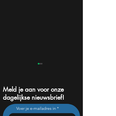
Meld je aan voor onze
dagelijkse nieuwsbrief!
Europa wil zijn eigen
De dure kant van 
Voer je e-mailadres in
techmacht bouwen: dit kan
waarschuwt dat d
een grote beleggingstrend
rekening eerder 