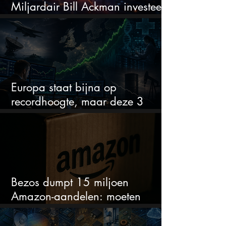
Miljardair Bill Ackman investeert
miljarden in dit techaandeel
Europa staat bijna op
recordhoogte, maar deze 3
sectoren vallen nu op
Bezos dumpt 15 miljoen
Amazon-aandelen: moeten
beleggers zich zorgen maken?