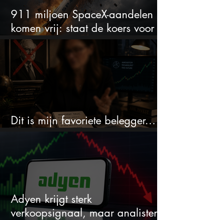
911 miljoen SpaceX-aandelen
komen vrij: staat de koers voor
een nieuwe crash?
Dit is mijn favoriete belegger…
en het is niet Warren Buffett
Adyen krijgt sterk
verkoopsignaal, maar analisten