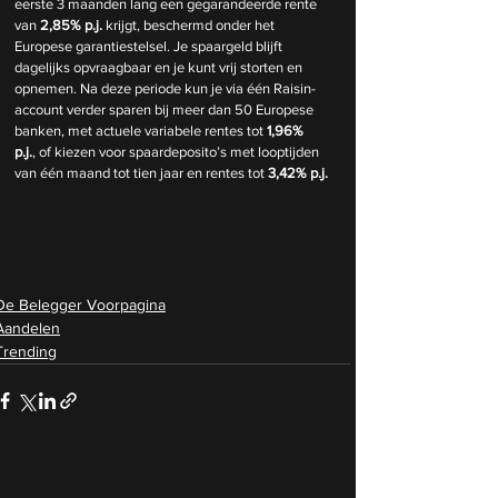
eerste 3 maanden lang een gegarandeerde rente 
van 
2,85% p.j.
 krijgt, beschermd onder het 
Europese garantiestelsel. Je spaargeld blijft 
dagelijks opvraagbaar en je kunt vrij storten en 
opnemen. Na deze periode kun je via één Raisin-
account verder sparen bij meer dan 50 Europese 
banken, met actuele variabele rentes tot 
1,96% 
p.j.
, of kiezen voor spaardeposito’s met looptijden 
van één maand tot tien jaar en rentes tot 
3,42% p.j.
De Belegger Voorpagina
Aandelen
Trending