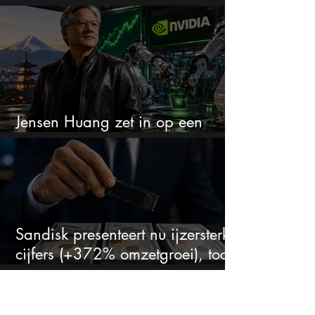
zien juist een koopkans
Jensen Huang zet in op een
aandeel dat bijna niemand kent
Sandisk presenteert nu ijzersterke
cijfers (+372% omzetgroei), toch
zakt het aandeel weg