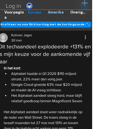
Log in
Voorpagin
Europa
Amerika
Overig..
a
Profiteer nu van 50% korting met de kortingscode: "DANK"
Kolivier Jager
30 mei
Dit techaandeel explodeerde +131% en
is mijn keuze voor de aankomende vijf
jaar
In het kort:
Alphabet haalde in Q1 2026 $110 miljard 
omzet, 22% meer dan vorig jaar.
Google Cloud groeide 63% naar $20 miljard 
en maakt de AI vraag zichtbaar.
Het Alphabet aandeel steeg hard, maar blijft 
relatief goedkoop binnen Magnificent Seven.
Het Alphabet aandeel staat weer nadrukkelijk op 
de radar van Wall Street. De koers steeg in de 
twaalf maanden tot 27 mei met 131% en kwam 
daar in de laatste acht weken nog eens 31% 