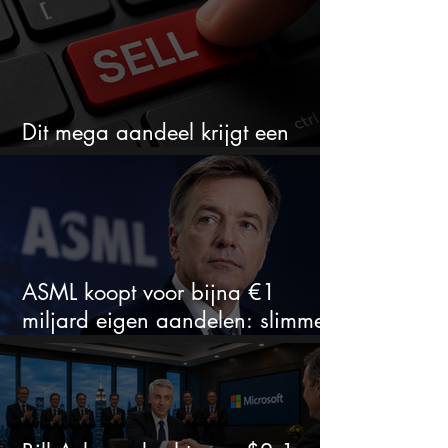
Dit mega aandeel krijgt een
zeldzaam verkoopadvies
ASML koopt voor bijna €1
miljard eigen aandelen: slimme
zet of dure timing?