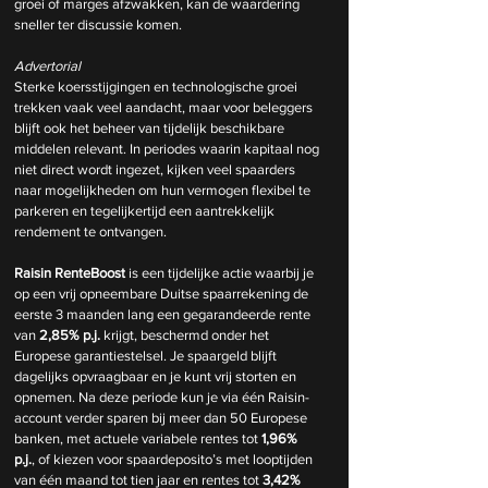
groei of marges afzwakken, kan de waardering 
sneller ter discussie komen.
Advertorial
Sterke koersstijgingen en technologische groei 
trekken vaak veel aandacht, maar voor beleggers 
blijft ook het beheer van tijdelijk beschikbare 
middelen relevant. In periodes waarin kapitaal nog 
niet direct wordt ingezet, kijken veel spaarders 
naar mogelijkheden om hun vermogen flexibel te 
parkeren en tegelijkertijd een aantrekkelijk 
rendement te ontvangen.
Raisin RenteBoost
 is een tijdelijke actie waarbij je 
op een vrij opneembare Duitse spaarrekening de 
eerste 3 maanden lang een gegarandeerde rente 
van 
2,85% p.j.
 krijgt, beschermd onder het 
Europese garantiestelsel. Je spaargeld blijft 
dagelijks opvraagbaar en je kunt vrij storten en 
opnemen. Na deze periode kun je via één Raisin-
account verder sparen bij meer dan 50 Europese 
banken, met actuele variabele rentes tot 
1,96% 
p.j.
, of kiezen voor spaardeposito’s met looptijden 
van één maand tot tien jaar en rentes tot 
3,42% 