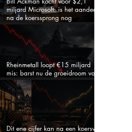
Bill Ackman kocht voor $2,1
miljard Microsoft: is het aandeel
na de koerssprong nog
aantrekkelijk?
Rheinmetall loopt €15 miljard
mis: barst nu de groeidroom van
het defensiebedrijf?
Dit ene cijfer kan na een koersval