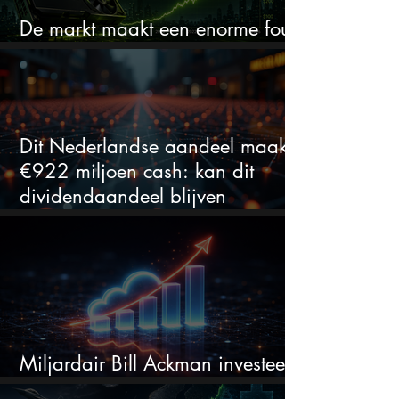
De markt maakt een enorme fout
bij Nvidia
Dit Nederlandse aandeel maakt
€922 miljoen cash: kan dit
dividendaandeel blijven
verhogen?
Miljardair Bill Ackman investeert
miljarden in dit techaandeel