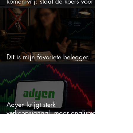
komen vrij: staat de koers voor
een nieuwe crash?
Dit is mijn favoriete belegger…
en het is niet Warren Buffett
Adyen krijgt sterk
verkoopsignaal, maar analisten
zien juist een koopkans