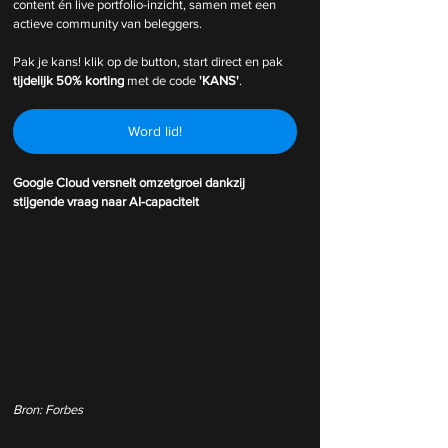
content én live portfolio-inzicht, samen met een 
actieve community van beleggers.
Pak je kans! klik op de button, start direct en pak 
tijdelijk
50% korting 
met de code 
'KANS'
.
Word lid!
Google Cloud versnelt omzetgroei dankzij 
stijgende vraag naar AI-capaciteit
Bron: Forbes