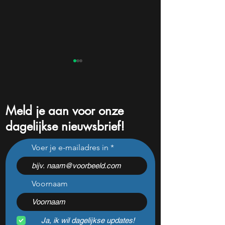
Meld je aan voor onze
dagelijkse nieuwsbrief!
Beleggers dumpen dit
Na een koersdali
Voer je e-mailadres in
chipaandeel maar Wall
-47% lijkt dit ijzer
Street ziet een zeldzame
aandeel aantrekke
koopkans
dan ooit
Voornaam
Ja, ik wil dagelijkse updates!