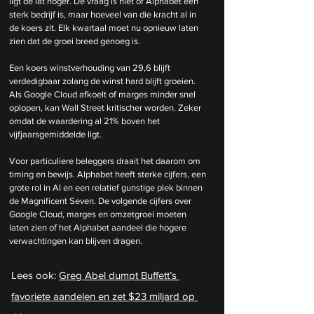
ligt de lat hoger. De vraag is niet of Alphabet een 
sterk bedrijf is, maar hoeveel van die kracht al in 
de koers zit. Elk kwartaal moet nu opnieuw laten 
zien dat de groei breed genoeg is.
Een koers winstverhouding van 29,6 blijft 
verdedigbaar zolang de winst hard blijft groeien. 
Als Google Cloud afkoelt of marges minder snel 
oplopen, kan Wall Street kritischer worden. Zeker 
omdat de waardering al 21% boven het 
vijfjaarsgemiddelde ligt.
Voor particuliere beleggers draait het daarom om 
timing en bewijs. Alphabet heeft sterke cijfers, een 
grote rol in AI en een relatief gunstige plek binnen 
de Magnificent Seven. De volgende cijfers over 
Google Cloud, marges en omzetgroei moeten 
laten zien of het Alphabet aandeel die hogere 
verwachtingen kan blijven dragen.
Lees ook: 
Greg Abel dumpt Buffett’s 
favoriete aandelen en zet $23 miljard op 