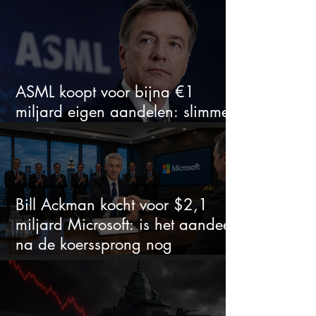
ASML koopt voor bijna €1
miljard eigen aandelen: slimme
zet of dure timing?
Bill Ackman kocht voor $2,1
miljard Microsoft: is het aandeel
na de koerssprong nog
aantrekkelijk?