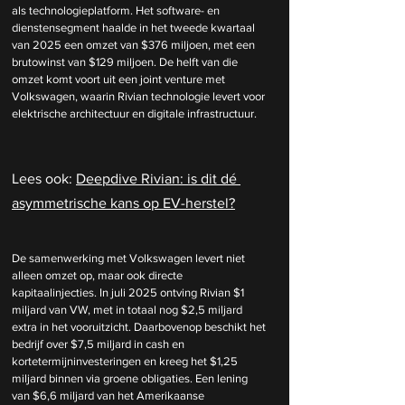
als technologieplatform. Het software- en 
dienstensegment haalde in het tweede kwartaal 
van 2025 een omzet van $376 miljoen, met een 
brutowinst van $129 miljoen. De helft van die 
omzet komt voort uit een joint venture met 
Volkswagen, waarin Rivian technologie levert voor 
elektrische architectuur en digitale infrastructuur.
Lees ook: 
Deepdive Rivian: is dit dé 
asymmetrische kans op EV-herstel?
De samenwerking met Volkswagen levert niet 
alleen omzet op, maar ook directe 
kapitaalinjecties. In juli 2025 ontving Rivian $1 
miljard van VW, met in totaal nog $2,5 miljard 
extra in het vooruitzicht. Daarbovenop beschikt het 
bedrijf over $7,5 miljard in cash en 
kortetermijninvesteringen en kreeg het $1,25 
miljard binnen via groene obligaties. Een lening 
van $6,6 miljard van het Amerikaanse 