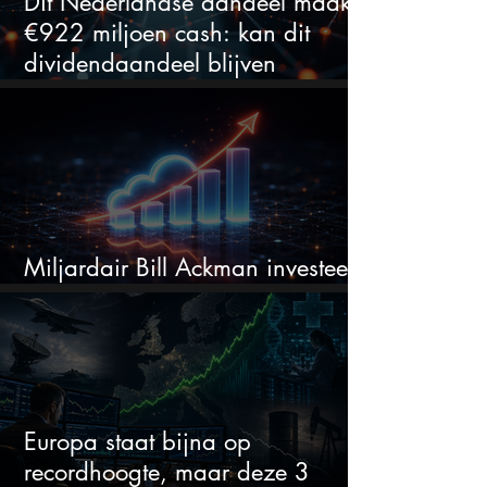
Dit Nederlandse aandeel maakt
€922 miljoen cash: kan dit
dividendaandeel blijven
verhogen?
Miljardair Bill Ackman investeert
miljarden in dit techaandeel
Europa staat bijna op
recordhoogte, maar deze 3