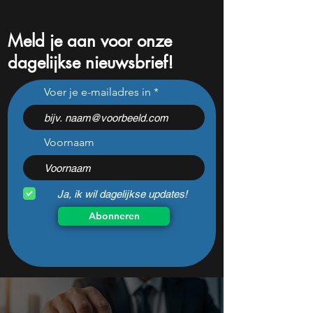
Meld je aan voor onze
dagelijkse nieuwsbrief!
Goedkoop instappen in
Voor de 9e keer 
Voer je e-mailadres in
deze dividendreus: kans of
1957: zeldzaam 
valkuil?
signaal duidt op g
beursbeweging
Voornaam
Ja, ik wil dagelijkse updates!
Abonneren