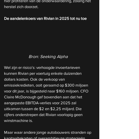
hier profiteren van de onderwaardering, zolang het 
herstel zich doorzet.
De aandelenkoers van Rivian in 2025 tot nu toe
Bron: Seeking Alpha
Wel zijn er risico’s: verhoogde invoertarieven 
kunnen Rivian per voertuig enkele duizenden 
dollars kosten. Ook de verkoop van 
emissiekredieten, ooit geraamd op $300 miljoen 
voor dit jaar, is bijgesteld naar $160 miljoen. CFO 
Claire McDonough gaf bovendien aan dat het 
aangepaste EBITDA-verlies voor 2025 zal 
uitkomen tussen de $2 en $2,25 miljard. Die 
cijfers onderstrepen dat Rivian voorlopig geen 
winstmachine is.
Maar waar andere jonge autobouwers stranden op 
kapitaaltekorten of overambitieuze strategieën, 