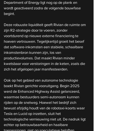
Department of Energy ligt nog op de plank en 
wordt geactiveerd zodra de volgende bouwfase 
begint.
Deze robuuste liquiditeit geeft Rivian de ruimte om 
zijn R2-strategie door te voeren, zonder 
voortdurend op nieuwe externe financiering te 
hoeven vertrouwen. Tegelijkertijd groeit het besef 
dat software-inkomsten een stabiele, schaalbare 
inkomstenbron kunnen zijn, los van 
productievolumes. Dat maakt Rivian minder 
kwetsbaar voor verstoringen in de keten, zoals die 
zich het afgelopen jaar manifesteerden.
Ook op het gebied van autonome technologie 
boekt Rivian gerichte vooruitgang. Begin 2025 
werd de Enhanced Highway Assist gelanceerd, 
waarmee bestuurders semi-autonoom kunnen 
rijden op de snelweg. Hoewel het bedrijf zich 
bewust afzijdig houdt van de robotaxi-koorts waar 
Tesla en Lucid op inzetten, sluit het 
technologische vernieuwing niet uit. De nadruk ligt 
echter op betrouwbaarheid en haalbare 
toepassingen, niet op speculatieve beloften.