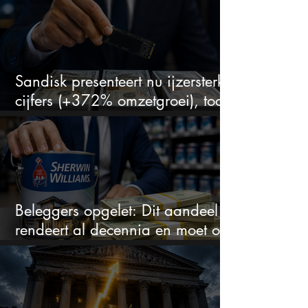
Sandisk presenteert nu ijzersterke
cijfers (+372% omzetgroei), toch
zakt het aandeel weg
Beleggers opgelet: Dit aandeel
rendeert al decennia en moet op
je watchlist staan!