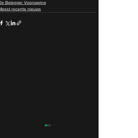
De Belegger Voorpagina
Meest recente nieuws