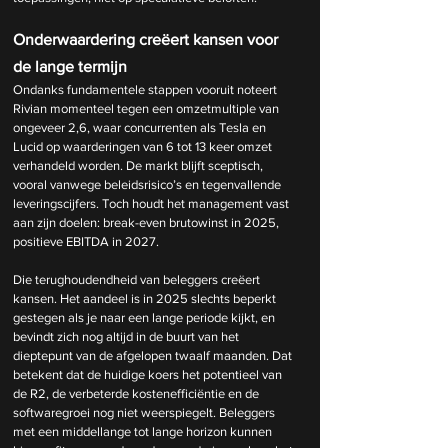
Onderwaardering creëert kansen voor 
de lange termijn
Ondanks fundamentele stappen vooruit noteert 
Rivian momenteel tegen een omzetmultiple van 
ongeveer 2,6, waar concurrenten als Tesla en 
Lucid op waarderingen van 6 tot 13 keer omzet 
verhandeld worden. De markt blijft sceptisch, 
vooral vanwege beleidsrisico’s en tegenvallende 
leveringscijfers. Toch houdt het management vast 
aan zijn doelen: break-even brutowinst in 2025, 
positieve EBITDA in 2027.
Die terughoudendheid van beleggers creëert 
kansen. Het aandeel is in 2025 slechts beperkt 
gestegen als je naar een lange periode kijkt, en 
bevindt zich nog altijd in de buurt van het 
dieptepunt van de afgelopen twaalf maanden. Dat 
betekent dat de huidige koers het potentieel van 
de R2, de verbeterde kostenefficiëntie en de 
softwaregroei nog niet weerspiegelt. Beleggers 
met een middellange tot lange horizon kunnen 