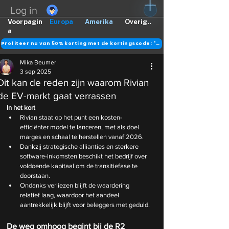
Log in
Voorpagin
Europa
Amerika
Overig..
a
Profiteer nu van 50% korting met de kortingscode: "DANK"
Mika Beumer
3 sep 2025
Dit kan de reden zijn waarom Rivian
de EV-markt gaat verrassen
In het kort
Rivian staat op het punt een kosten-
efficiënter model te lanceren, met als doel 
marges en schaal te herstellen vanaf 2026.
Dankzij strategische allianties en sterkere 
software-inkomsten beschikt het bedrijf over 
voldoende kapitaal om de transitiefase te 
doorstaan.
Ondanks verliezen blijft de waardering 
relatief laag, waardoor het aandeel 
aantrekkelijk blijft voor beleggers met geduld.
De weg omhoog begint bij de R2