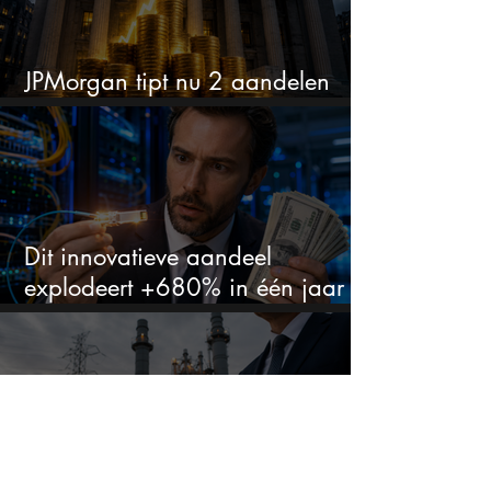
JPMorgan tipt nu 2 aandelen
voor augustus
Dit innovatieve aandeel
explodeert +680% in één jaar
en blijft maar stijgen
Dit aandeel groeit explosief door