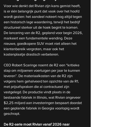
Voor wie denkt dat Rivian zijn kans gemist heeft, 
is er één belangrijk punt dat vaak over het hoofd 
wordt gezien: het aandeel noteert nog altijd tegen 
een historisch lage waardering, terwijl het bedrijf 
structureel sterker uit de hoek begint te komen. 
De lancering van de R2, gepland voor begin 2026, 
markeert een fundamentele wending. Deze 
nieuwe, goedkopere SUV moet niet alleen het 
klantenbereik vergroten, maar ook het 
kostenplaatje drastisch verbeteren.
CEO Robert Scaringe noemt de R2 een “kritieke 
stap om miljoenen voertuigen per jaar te kunnen 
leveren”. De materiaalkosten van de R2 zijn 
volgens hem gehalveerd ten opzichte van de R1, 
met prijsafspraken die al contractueel zijn 
vastgelegd. De productie vindt plaats in de 
bestaande fabriek in Illinois, wat Rivian ongeveer 
$2,25 miljard aan investeringen bespaart doordat 
een geplande fabriek in Georgia voorlopig wordt 
geschrapt.
De R2-serie moet Rivian vanaf 2026 naar 