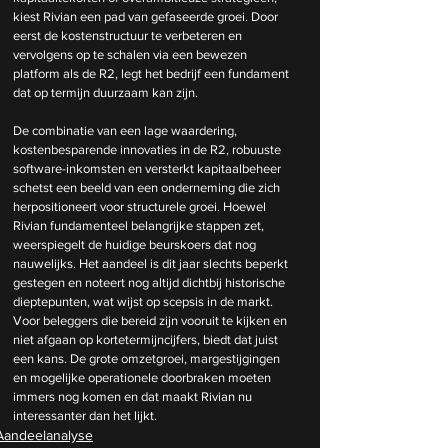
kiest Rivian een pad van gefaseerde groei. Door 
eerst de kostenstructuur te verbeteren en 
vervolgens op te schalen via een bewezen 
platform als de R2, legt het bedrijf een fundament 
dat op termijn duurzaam kan zijn.
De combinatie van een lage waardering, 
kostenbesparende innovaties in de R2, robuuste 
software-inkomsten en versterkt kapitaalbeheer 
schetst een beeld van een onderneming die zich 
herpositioneert voor structurele groei. Hoewel 
Rivian fundamenteel belangrijke stappen zet, 
weerspiegelt de huidige beurskoers dat nog 
nauwelijks. Het aandeel is dit jaar slechts beperkt 
gestegen en noteert nog altijd dichtbij historische 
dieptepunten, wat wijst op scepsis in de markt. 
Voor beleggers die bereid zijn vooruit te kijken en 
niet afgaan op kortetermijncijfers, biedt dat juist 
een kans. De grote omzetgroei, margestijgingen 
en mogelijke operationele doorbraken moeten 
immers nog komen en dat maakt Rivian nu 
interessanter dan het lijkt.
Aandeelanalyse