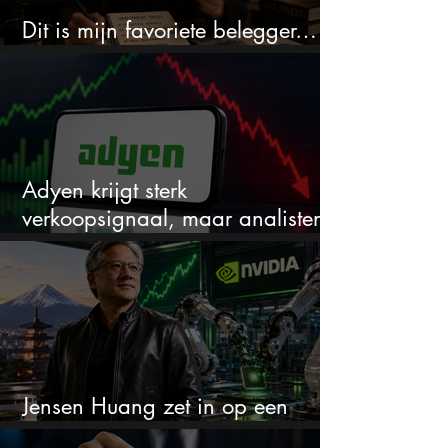
Dit is mijn favoriete belegger…
en het is niet Warren Buffett
Adyen krijgt sterk
verkoopsignaal, maar analisten
zien juist een koopkans
Jensen Huang zet in op een
aandeel dat bijna niemand kent