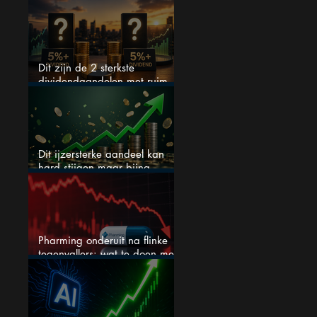
S&P 500 keihard
Dit zijn de 2 sterkste
dividendaandelen met ruim
5% dividend
Dit ijzersterke aandeel kan
hard stijgen maar bijna
niemand kijkt
Pharming onderuit na flinke
tegenvallers: wat te doen met
het aandeel?