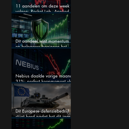
11 aandelen om deze week te
volgen: Rocket Lab, Applied
Materials en de zwaarste AI-
test
Dit aandeel wint momentum
en beleggers beginnen het
eindelijk te zien
Nebius daalde vorige maand
31%: perfect koopmoment vlak
voor kwartaalcijfers?
Dit Europese defensiebedrijf
stijgt hard nadat het dit jaar
46% daalde: mooie koopkans?