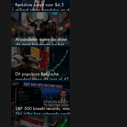
Berkshire koopt voor $4,5
miljard eigen aandelen en dat
zegt veel over de waardering
AI-aandelen stelen de show:
dit staat beleggers na het
weekend te wachten
Dit populaire Belgische
aandeel steeg dit jaar al 47
procent: is er ruimte voor
meer?
S&P 500 breekt records, maar
één cijfer kan volgende week
alles veranderen