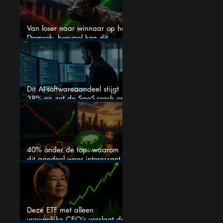
Van loser naar winnaar op het
Damrak: hoeveel kan dit
Nederlandse aandeel nog
stijgen?
Dit AI-softwareaandeel stijgt
38% en zet de SaaS-crash op
zijn kop
40% onder de top: waarom
dit aandeel weer interessant
wordt
Deze ETF met alleen
vrouwelijke CEO’s verslaat de