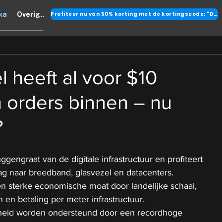
Profiteer nu van 50% korting met de kortingscode: "DANK"
ka
Overig..
l heeft al voor $10
n orders binnen – nu
?
engraat van de digitale infrastructuur en profiteert 
aag naar breedband, glasvezel en datacenters.
en sterke economische moat door landelijke schaal, 
en betaling per meter infrastructuur.
rheid worden ondersteund door een recordhoge 