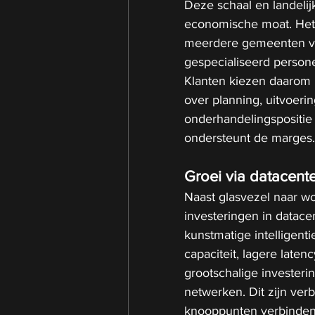
Deze schaal en landeli
economische moat. Het 
meerdere gemeenten vra
gespecialiseerd persone
Klanten kiezen daarom l
over planning, uitvoerin
onderhandelingspositie
ondersteunt de marges.
Groei via datacent
Naast glasvezel naar wo
investeringen in datace
kunstmatige intelligen
capaciteit, lagere laten
grootschalige investeri
netwerken. Dit zijn ver
knooppunten verbinden. 