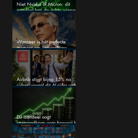
Niet Nvidia of Micron: dit
aandeel kan de échte winnaar
van de AI-race worden
Wanneer is hét perfecte
moment om ServiceNow
aandelen te kopen?
Airbnb stijgt bijna 15% na
cijfers: vooral dit AI-cijfer valt
op
Dit aandeel oogt
spotgoedkoop voor hoeveel het
kan stijgen