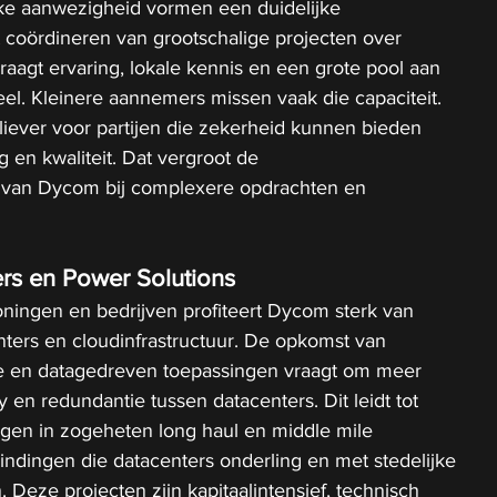
jke aanwezigheid vormen een duidelijke 
coördineren van grootschalige projecten over 
agt ervaring, lokale kennis en een grote pool aan 
el. Kleinere aannemers missen vaak die capaciteit. 
iever voor partijen die zekerheid kunnen bieden 
g en kwaliteit. Dat vergroot de 
 van Dycom bij complexere opdrachten en 
ers en Power Solutions
ningen en bedrijven profiteert Dycom sterk van 
nters en cloudinfrastructuur. De opkomst van 
tie en datagedreven toepassingen vraagt om meer 
cy en redundantie tussen datacenters. Dit leidt tot 
ngen in zogeheten long haul en middle mile 
bindingen die datacenters onderling en met stedelijke 
Deze projecten zijn kapitaalintensief, technisch 