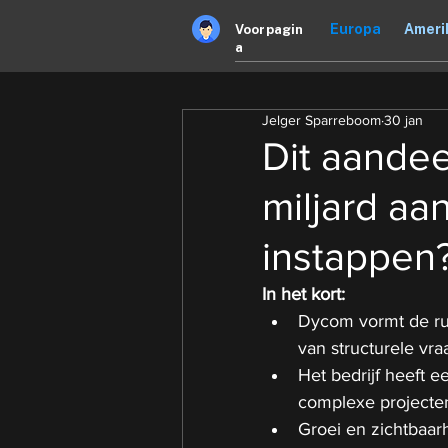
Europa
Ameri
Voorpagin
a
Jelger Sparreboom
30 jan
Dit aandee
miljard aa
instappen
In het kort:
Dycom vormt de rugg
van structurele vr
Het bedrijf heeft e
complexe projecten 
Groei en zichtbaa