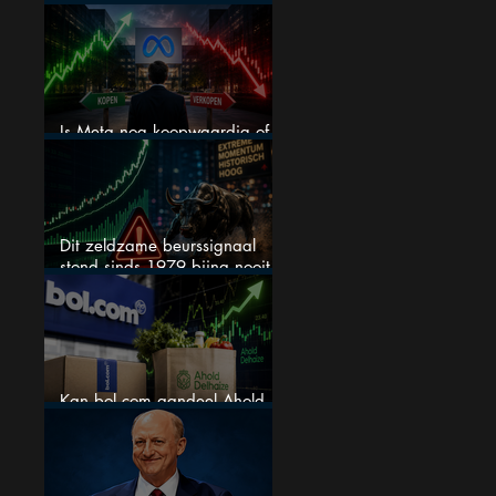
AI worden
Is Meta nog koopwaardig of
wordt het tijd om te verkopen?
Dit zeldzame beurssignaal
stond sinds 1979 bijna nooit
zo extreem
Kan bol.com aandeel Ahold
nieuw leven inblazen?