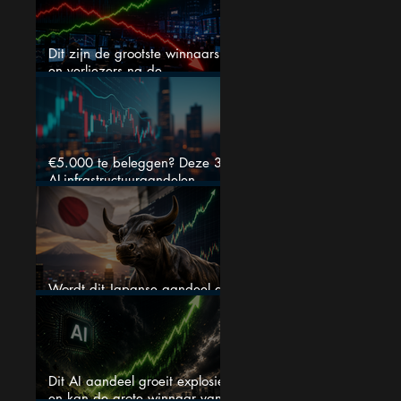
Dit zijn de grootste winnaars
en verliezers na de
kwartaalcijfers (2 springen
eruit)
€5.000 te beleggen? Deze 3
AI-infrastructuuraandelen
liggen nu in de uitverkoop
Wordt dit Japanse aandeel de
comeback kid van 2026?
Dit AI aandeel groeit explosief
en kan de grote winnaar van