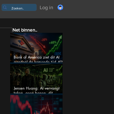
Log in
Net binnen..
Bank of America ziet dit AI
aandeel de komende tijd 40%
stijgen na 20% daling
Jensen Huang: AI vervangt
taken, geen banen, dit
betekent het voor AI-aandelen