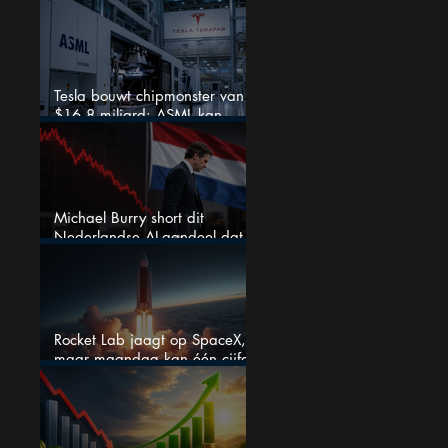
koerspotentieel
Tesla bouwt chipmonster van
$16,8 miljard: ASML kan
grote winnaar worden
Michael Burry short dit
Nederlandse AI-aandeel dat
maar liefst 684% groeit
Rocket Lab jaagt op SpaceX,
maar maandag kan één cijfer
de droom doorprikken?