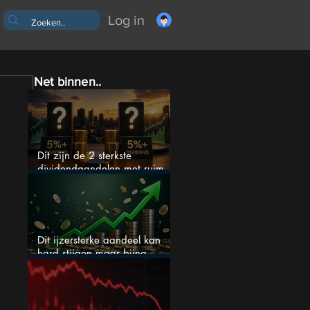
Log in
Net binnen..
Dit zijn de 2 sterkste
dividendaandelen met ruim
5% dividend
Dit ijzersterke aandeel kan
hard stijgen maar bijna
niemand kijkt