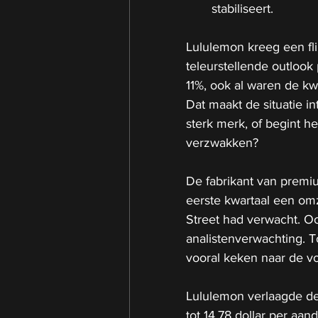
stabiliseert.
Lululemon kreeg een fli
teleurstellende outlook
11%, ook al waren de kwa
Dat maakt de situatie in
sterk merk, of begint he
verzwakken?
De fabrikant van premiu
eerste kwartaal een omze
Street had verwacht. O
analistenverwachting. 
vooral keken naar de voo
Lululemon verlaagde de
tot 14,78 dollar per aa