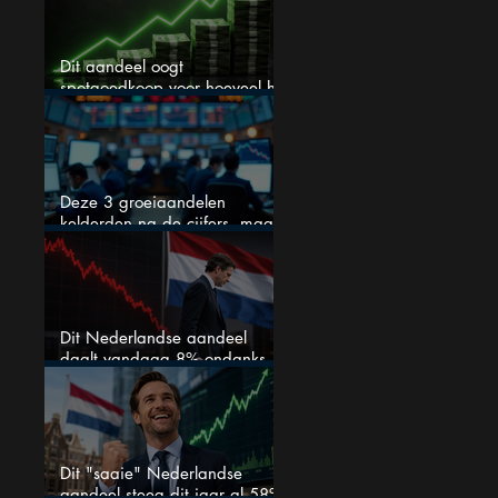
Dit aandeel oogt
spotgoedkoop voor hoeveel het
kan stijgen
Deze 3 groeiaandelen
kelderden na de cijfers, maar
één is mijn duidelijke favoriet
Dit Nederlandse aandeel
daalt vandaag 8% ondanks
zeer sterke halfjaarcijfers en
positieve analistenadviezen:
mooie koopkans?
Dit "saaie" Nederlandse
aandeel steeg dit jaar al 58%