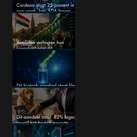
Cardano stijgt 25 procent in
een week: kan ADA boven
$0,20 blijven?
Analisten verhogen hun
koersdoel voor dit
Nederlandse aandeel — maar
is het al te laat om in te
stappen?
Dit biotech aandeel staat klaar
voor een flinke rally
Dit aandeel staat -82% lager,
terwijl het bedrijf gewoon
groeit