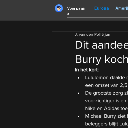
Europa
Ameri
Voorpagin
a
J. van den Poll
5 jun
Dit aandee
Burry kocht
In het kort:
Lululemon daalde n
een omzet van 2,5 
De grootste zorg z
voorzichtiger is en
Nike en Adidas to
Michael Burry ziet 
beleggers blijft Lu