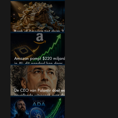
en wordt volgens analisten
onderschat
Bank of America tipt deze 3
chipaandelen
Amazon pompt $220 miljard
in AI: dit aandeel kan daar
explosief van profiteren
De CEO van Palantir doet een
opvallende uitspraak over de
beurs