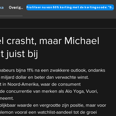
Profiteer nu van 50% korting met de kortingscode: "DANK"
ka
Overig..
l crasht, maar Michael
 juist bij
abeurs bijna 11% na een zwakkere outlook, ondanks 
miljard dollar en beter dan verwachte winst.
it in Noord-Amerika, waar de consument 
 de concurrentie van merken als Alo Yoga, Vuori, 
eneemt.
blijkbaar waarde en vergrootte zijn positie, maar voor 
lulemon vooral een watchlist-aandeel tot de groei 