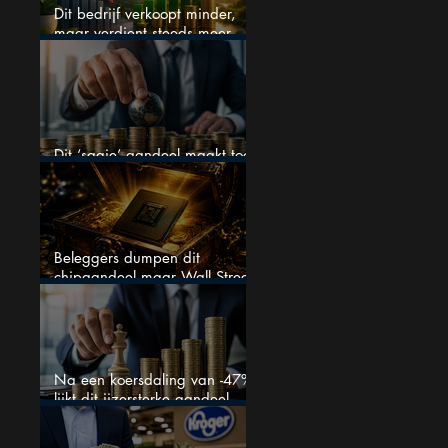
Dit bedrijf verkoopt minder,
maar verdient steeds meer —
hoe lang kan dit sprookje
doorgaan?
Dit ‘saaie’ aandeel maakt toch
bizar veel winst
Beleggers dumpen dit
chipaandeel maar Wall Street
ziet een zeldzame koopkans
Na een koersdaling van -47%
lijkt dit ijzersterke aandeel
aantrekkelijker dan ooit