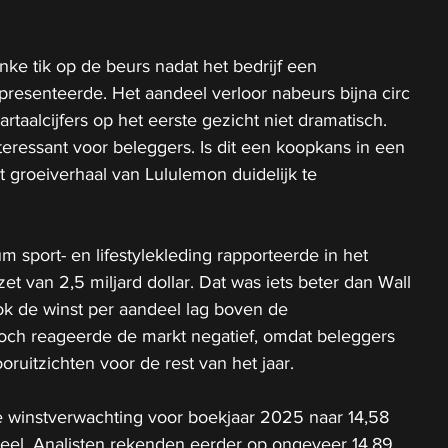
nke tik op de beurs nadat het bedrijf een 
 presenteerde. Het aandeel verloor nabeurs bijna circ 
rtaalcijfers op het eerste gezicht niet dramatisch. 
teressant voor beleggers. Is dit een koopkans in een 
t groeiverhaal van Lululemon duidelijk te 
m sport- en lifestylekleding rapporteerde in het 
t van 2,5 miljard dollar. Dat was iets beter dan Wall 
ok de winst per aandeel lag boven de 
Toch reageerde de markt negatief, omdat beleggers 
ruitzichten voor de rest van het jaar.
 winstverwachting voor boekjaar 2025 naar 14,58 
ndeel. Analisten rekenden eerder op ongeveer 14,89 