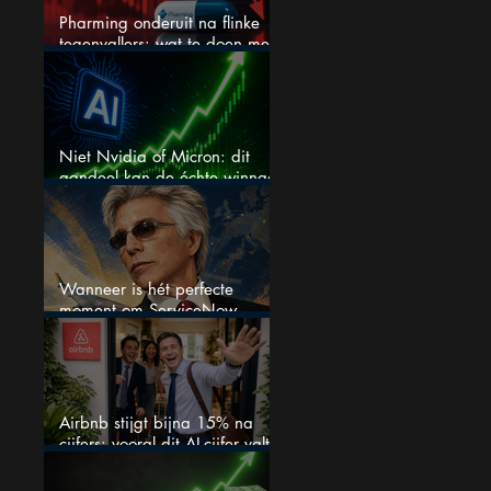
Pharming onderuit na flinke
tegenvallers: wat te doen met
het aandeel?
Niet Nvidia of Micron: dit
aandeel kan de échte winnaar
van de AI-race worden
Wanneer is hét perfecte
moment om ServiceNow
aandelen te kopen?
Airbnb stijgt bijna 15% na
cijfers: vooral dit AI-cijfer valt
op