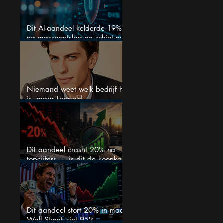
Dit AI-aandeel kelderde 19%
na massaontslag en schiet nu
15% omhoog
Niemand weet welk bedrijf het
is, maar Leopold
Aschenbrenner zet er nu $500
miljoen op
Dit aandeel crasht 20% na
topcijfers — is dit de koopkans
waar beleggers op wachtten?
Dit aandeel stort 20% in maar
Wall Street ziet 95%