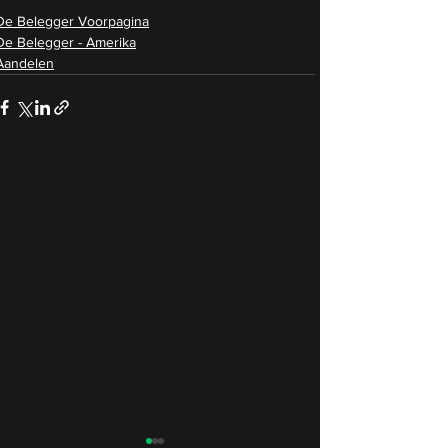
De Belegger Voorpagina
De Belegger - Amerika
Aandelen