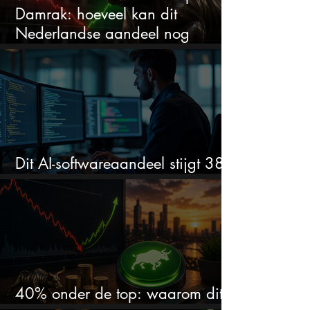
Damrak: hoeveel kan dit
Nederlandse aandeel nog
stijgen?
Dit AI-softwareaandeel stijgt 38%
en zet de SaaS-crash op zijn kop
40% onder de top: waarom dit