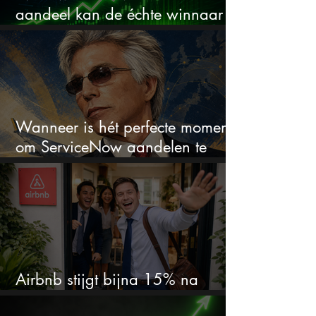
aandeel kan de échte winnaar
van de AI-race worden
Wanneer is hét perfecte moment
om ServiceNow aandelen te
kopen?
Airbnb stijgt bijna 15% na
cijfers: vooral dit AI-cijfer valt op