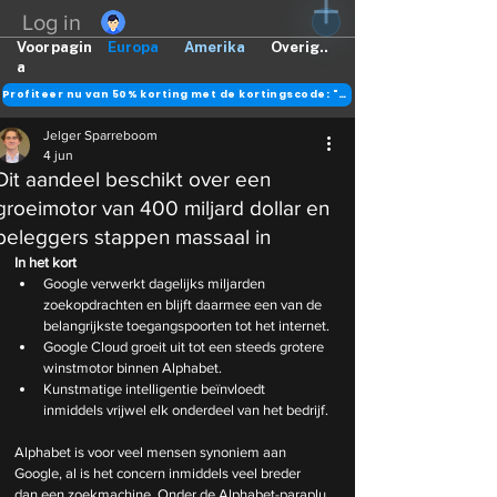
Log in
Voorpagin
Europa
Amerika
Overig..
a
Profiteer nu van 50% korting met de kortingscode: "DANK"
Jelger Sparreboom
4 jun
Dit aandeel beschikt over een
groeimotor van 400 miljard dollar en
beleggers stappen massaal in
In het kort
Google verwerkt dagelijks miljarden 
zoekopdrachten en blijft daarmee een van de 
belangrijkste toegangspoorten tot het internet.
Google Cloud groeit uit tot een steeds grotere 
winstmotor binnen Alphabet.
Kunstmatige intelligentie beïnvloedt 
inmiddels vrijwel elk onderdeel van het bedrijf.
Alphabet is voor veel mensen synoniem aan 
Google, al is het concern inmiddels veel breder 
dan een zoekmachine. Onder de Alphabet-paraplu 