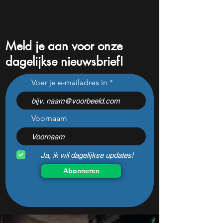
Meld je aan voor onze
dagelijkse nieuwsbrief!
Dit AI aandeel groeit
Is Meta nog koop
Voer je e-mailadres in
explosief en kan de grote
of wordt het tijd 
winnaar van AI worden
verkopen?
Voornaam
Ja, ik wil dagelijkse updates!
Abonneren