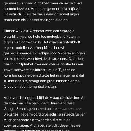
geweest wanneer Alphabet meer capaciteit had 
kunnen leveren. Het management beschrijft AI-
infrastructuur als de basis waarop zowel eigen 
producten als klantoplossingen draaien. 
Binnen AI kiest Alphabet voor een strategie 
waarbij vrijwel de hele technologische keten in 
eigen huis aanwezig is. Het concern ontwikkelt 
eigen modellen via DeepMind, bouwt 
gespecialiseerde TPU-chips voor AI-berekeningen 
en exploiteert wereldwijde datacenters. Daardoor 
beschikt Alphabet over een sterke positie binnen 
zowel software als infrastructuur. Tijdens de 
kwartaalupdate benadrukte het management dat 
AI inmiddels bijdraagt aan groei binnen Search, 
Cloud en abonnementsdiensten. 
Voor veel beleggers blijft de vraag centraal hoe AI 
de zoekmachine beïnvloedt. Jarenlang was 
Google Search gebaseerd op links naar externe 
websites. Tegenwoordig verschijnen steeds vaker 
AI-gegenereerde antwoorden direct in de 
zoekresultaten. Alphabet stelt dat deze nieuwe 
functies juist leiden tot meer gebruik van 