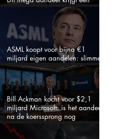
zeldzaam verkoopadvies
ASML koopt voor bijna €1
miljard eigen aandelen: slimme
zet of dure timing?
Bill Ackman kocht voor $2,1
miljard Microsoft: is het aandeel
na de koerssprong nog
aantrekkelijk?