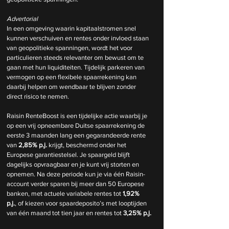
Advertorial
In een omgeving waarin kapitaalstromen snel 
kunnen verschuiven en rentes onder invloed staan 
van geopolitieke spanningen, wordt het voor 
particulieren steeds relevanter om bewust om te 
gaan met hun liquiditeiten. Tijdelijk parkeren van 
vermogen op een flexibele spaarrekening kan 
daarbij helpen om wendbaar te blijven zonder 
direct risico te nemen.
Raisin RenteBoost is een tijdelijke actie waarbij je 
op een vrij opneembare Duitse spaarrekening de 
eerste 3 maanden lang een gegarandeerde rente 
van 
2,85% p.j.
 krijgt, beschermd onder het 
Europese garantiestelsel. Je spaargeld blijft 
dagelijks opvraagbaar en je kunt vrij storten en 
opnemen. Na deze periode kun je via één Raisin-
account verder sparen bij meer dan 50 Europese 
banken, met actuele variabele rentes tot 
1,92% 
p.j.
, of kiezen voor spaardeposito’s met looptijden 
van één maand tot tien jaar en rentes tot 
3,25% p.j.