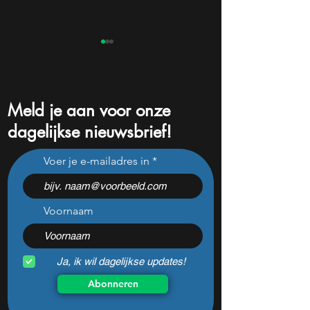
Meld je aan voor onze
dagelijkse nieuwsbrief!
Dit bedrijf verkoopt
Dit ‘saaie’ aande
Voer je e-mailadres in
minder, maar verdient
toch bizar veel wi
steeds meer — hoe lang
kan dit sprookje doorgaan?
Voornaam
Ja, ik wil dagelijkse updates!
Abonneren