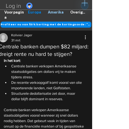
Log in
Voorpagin
Europa
Amerika
Overig..
a
Profiteer nu van 50% korting met de kortingscode: "DANK"
Kolivier Jager
31 mrt
Centrale banken dumpen $82 miljard:
dreigt rente nu hard te stijgen?
In het kort:
Centrale banken verkopen Amerikaanse 
staatsobligaties om dollars vrij te maken 
tijdens stress.
De recente verkoopgolf komt vooral van olie 
importerende landen, niet Golfstaten.
Structurele dedollarisatie zet door, maar 
dollar blijft dominant in reserves.
Centrale banken verkopen Amerikaanse 
staatsobligaties vooral wanneer zij snel dollars 
nodig hebben. Dat gebeurt vaak in tijden van 
onrust op de financiële markten of bij geopolitieke 