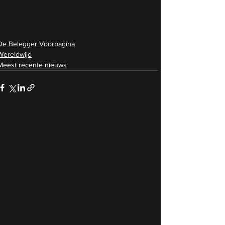
De Belegger Voorpagina
Wereldwijd
Meest recente nieuws