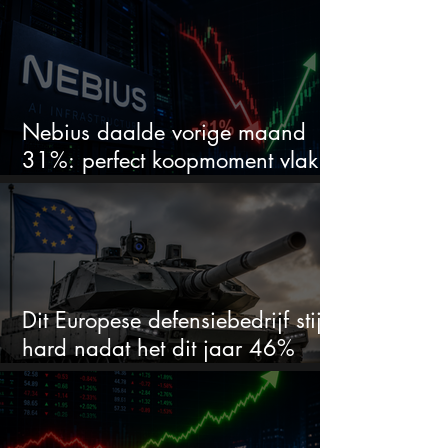
te zien
Nebius daalde vorige maand
31%: perfect koopmoment vlak
voor kwartaalcijfers?
Dit Europese defensiebedrijf stijgt
hard nadat het dit jaar 46%
daalde: mooie koopkans?