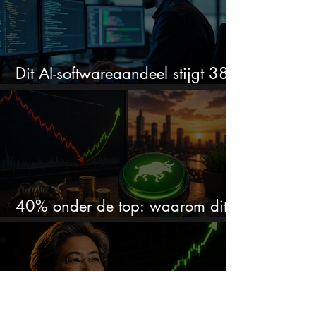
Dit AI-softwareaandeel stijgt 38%
en zet de SaaS-crash op zijn kop
40% onder de top: waarom dit
aandeel weer interessant wordt