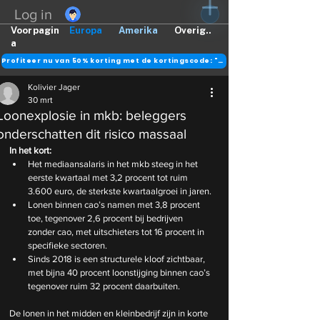
Log in
Voorpagin
Europa
Amerika
Overig..
a
Profiteer nu van 50% korting met de kortingscode: "DANK"
Kolivier Jager
30 mrt
Loonexplosie in mkb: beleggers
onderschatten dit risico massaal
In het kort:
Het mediaansalaris in het mkb steeg in het 
eerste kwartaal met 3,2 procent tot ruim 
3.600 euro, de sterkste kwartaalgroei in jaren.
Lonen binnen cao’s namen met 3,8 procent 
toe, tegenover 2,6 procent bij bedrijven 
zonder cao, met uitschieters tot 16 procent in 
specifieke sectoren.
Sinds 2018 is een structurele kloof zichtbaar, 
met bijna 40 procent loonstijging binnen cao’s 
tegenover ruim 32 procent daarbuiten.
De lonen in het midden en kleinbedrijf zijn in korte 