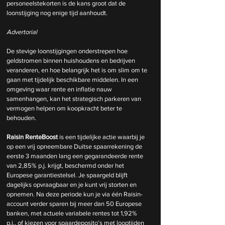
personeelstekorten is de kans groot dat de 
loonstijging nog enige tijd aanhoudt.
Advertorial
De stevige loonstijgingen onderstrepen hoe 
geldstromen binnen huishoudens en bedrijven 
veranderen, en hoe belangrijk het is om slim om te 
gaan met tijdelijk beschikbare middelen. In een 
omgeving waar rente en inflatie nauw 
samenhangen, kan het strategisch parkeren van 
vermogen helpen om koopkracht beter te 
behouden.
Raisin RenteBoost
 is een tijdelijke actie waarbij je 
op een vrij opneembare Duitse spaarrekening de 
eerste 3 maanden lang een gegarandeerde rente 
van 2,85% p.j. krijgt, beschermd onder het 
Europese garantiestelsel. Je spaargeld blijft 
dagelijks opvraagbaar en je kunt vrij storten en 
opnemen. Na deze periode kun je via één Raisin-
account verder sparen bij meer dan 50 Europese 
banken, met actuele variabele rentes tot 1,92% 
p.j., of kiezen voor spaardeposito’s met looptijden 