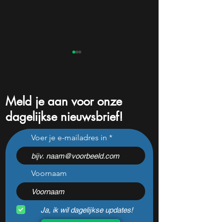
Meld je aan voor onze
dagelijkse nieuwsbrief!
Wat ze je niet vertellen
Mooie koopkans v
Voer je e-mailadres in
over erfbelasting
aandelen door re
correctie?
Voornaam
Ja, ik wil dagelijkse updates!