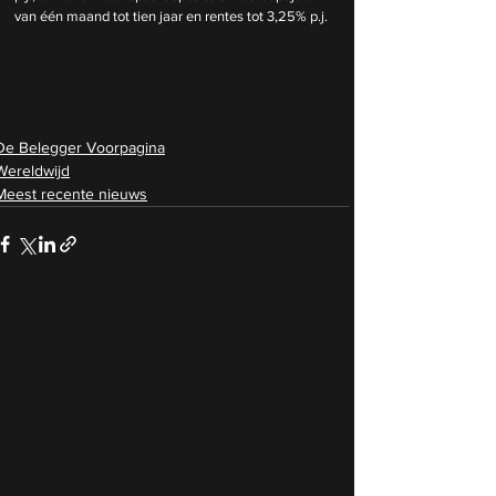
van één maand tot tien jaar en rentes tot 3,25% p.j.
De Belegger Voorpagina
Wereldwijd
Meest recente nieuws