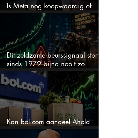
Is Meta nog koopwaardig of
wordt het tijd om te verkopen?
Dit zeldzame beurssignaal stond
sinds 1979 bijna nooit zo
extreem
Kan bol.com aandeel Ahold
nieuw leven inblazen?