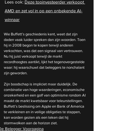
Lees ook: 
Deze topinvesteerder verkoopt 
AMD en zet vol in op een onbekende AI-
winnaar
Wie Buffett’s geschiedenis kent, weet dat zijn 
daden vaak luider spreken dan zijn woorden. Toen 
hij in 2008 begon te kopen terwijl anderen 
verkochten, was dat een signaal van vertrouwen. 
Nu hij juist verkoopt terwijl de markt 
recordhoogtes aantikt, lijkt het tegenovergestelde 
waar: hij waarschuwt dat beleggers te nonchalant 
zijn geworden.
Zijn boodschap is impliciet maar duidelijk. De 
combinatie van hoge waarderingen, economische 
onzekerheid en een golf van optimisme rondom AI 
maakt de markt kwetsbaar voor teleurstellingen. 
Buffett’s beslissing om Apple en Bank of America 
te verkleinen en in veilige obligaties te stappen, 
kan worden gezien als een teken dat hij 
stormwolken aan de horizon ziet.
De Belegger Voorpagina