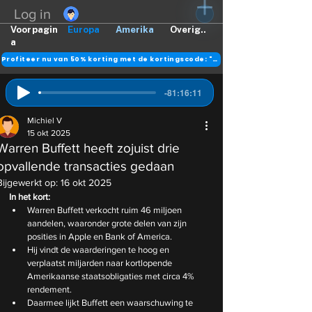
Log in
Voorpagin
Europa
Amerika
Overig..
a
Profiteer nu van 50% korting met de kortingscode: "DANK"
-81:16:11
Michiel V
15 okt 2025
Warren Buffett heeft zojuist drie
opvallende transacties gedaan
Bijgewerkt op:
16 okt 2025
In het kort:
Warren Buffett verkocht ruim 46 miljoen 
aandelen, waaronder grote delen van zijn 
posities in Apple en Bank of America.
Hij vindt de waarderingen te hoog en 
verplaatst miljarden naar kortlopende 
Amerikaanse staatsobligaties met circa 4% 
rendement.
Daarmee lijkt Buffett een waarschuwing te 