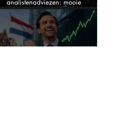
analistenadviezen: mooie
koopkans?
Dit "saaie" Nederlandse aandeel
steeg dit jaar al 58% en wordt
volgens analisten onderschat
Bank of America tipt deze 3
chipaandelen