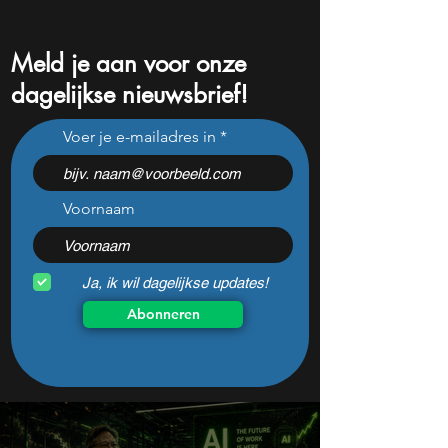
Meld je aan voor onze
dagelijkse nieuwsbrief!
11 aandelen om deze week
Dit aandeel wint
Voer je e-mailadres in
te volgen: Rocket Lab,
momentum en be
Applied Materials en de
beginnen het eind
zwaarste AI-test
zien
Voornaam
Ja, ik wil dagelijkse updates!
Abonneren