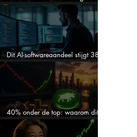
stijgen?
Dit AI-softwareaandeel stijgt 38%
en zet de SaaS-crash op zijn kop
40% onder de top: waarom dit
aandeel weer interessant wordt