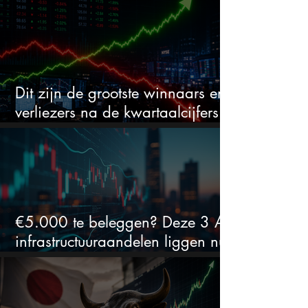
daalde: mooie koopkans?
Dit zijn de grootste winnaars en
verliezers na de kwartaalcijfers
(2 springen eruit)
€5.000 te beleggen? Deze 3 AI-
infrastructuuraandelen liggen nu
in de uitverkoop