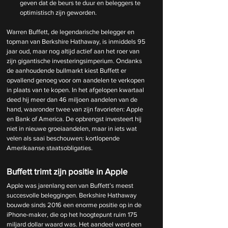
geven dat de beurs te duur en beleggers te 
optimistisch zijn geworden.
Warren Buffett, de legendarische belegger en 
topman van Berkshire Hathaway, is inmiddels 95 
jaar oud, maar nog altijd actief aan het roer van 
zijn gigantische investeringsimperium. Ondanks 
de aanhoudende bullmarkt kiest Buffett er 
opvallend genoeg voor om aandelen te verkopen 
in plaats van te kopen. In het afgelopen kwartaal 
deed hij meer dan 46 miljoen aandelen van de 
hand, waaronder twee van zijn favorieten: Apple 
en Bank of America. De opbrengst investeert hij 
niet in nieuwe groeiaandelen, maar in iets wat 
velen als saai beschouwen: kortlopende 
Amerikaanse staatsobligaties.
Buffett trimt zijn positie in Apple
Apple was jarenlang een van Buffett’s meest 
succesvolle beleggingen. Berkshire Hathaway 
bouwde sinds 2016 een enorme positie op in de 
iPhone-maker, die op het hoogtepunt ruim 175 
miljard dollar waard was. Het aandeel werd een 