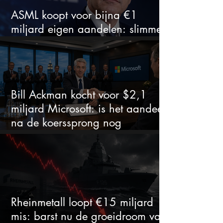
ASML koopt voor bijna €1
miljard eigen aandelen: slimme
zet of dure timing?
Bill Ackman kocht voor $2,1
miljard Microsoft: is het aandeel
na de koerssprong nog
aantrekkelijk?
Rheinmetall loopt €15 miljard
mis: barst nu de groeidroom van