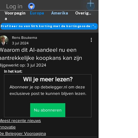
Log in
Voorpagin
Europa
Amerika
Overig..
a
Profiteer nu van 50% korting met de kortingscode: "DANK"
Rens Boukema
3 jul 2024
Waarom dit AI-aandeel nu een
aantrekkelijke koopkans kan zijn
Bijgewerkt op:
3 jul 2024
In het kort:
Wil je meer lezen?
Abonneer je op debelegger.nl om deze 
exclusieve post te kunnen blijven lezen.
Nu abonneren
Meest recente nieuws
Innovatie
De Belegger Voorpagina