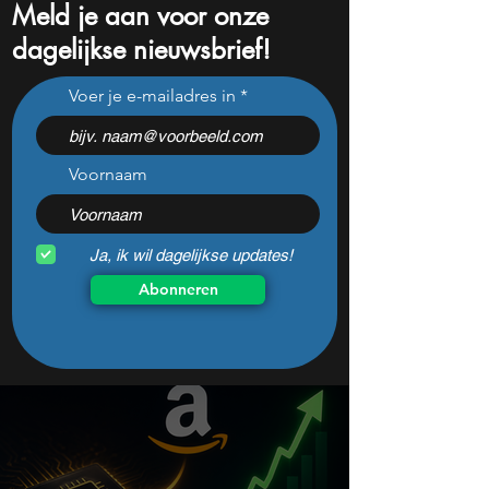
Meld je aan voor onze
dagelijkse nieuwsbrief!
Dit gaat de aandelenkoers
Is Xpeng interess
Voer je e-mailadres in
van Tesla bepalen de
gewaardeerd?
komende maanden
Voornaam
Ja, ik wil dagelijkse updates!
Abonneren