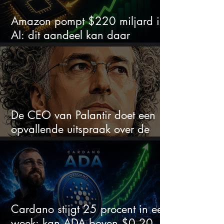
Amazon pompt $220 miljard in
AI: dit aandeel kan daar
explosief van profiteren
De CEO van Palantir doet een
opvallende uitspraak over de
beurs
Cardano stijgt 25 procent in een
week: kan ADA boven $0,20