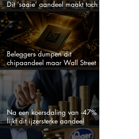
Dit ‘saaie’ aandeel maakt toch
bizar veel winst
Beleggers dumpen dit
chipaandeel maar Wall Street
ziet een zeldzame koopkans
Na een koersdaling van -47%
lijkt dit ijzersterke aandeel
aantrekkelijker dan ooit