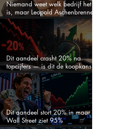
Niemand weet welk bedrijf het
is, maar Leopold Aschenbrenner
zet er nu $500 miljoen op
Dit aandeel crasht 20% na
topcijfers — is dit de koopkans
waar beleggers op wachtten?
Dit aandeel stort 20% in maar
Wall Street ziet 95%
koerspotentieel