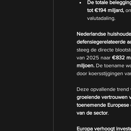
De totale beleggin
tot €194 miljard,
 o
valutadaling.
Nederlandse huishouden
defensiegerelateerde a
steeg de directe bloots
van 2025 naar 
€832 mi
miljoen.
 De toename wo
door koersstijgingen va
Deze opvallende trend 
groeiende vertrouwen v
toenemende Europese 
van de sector
.
Europa verhoogt invester