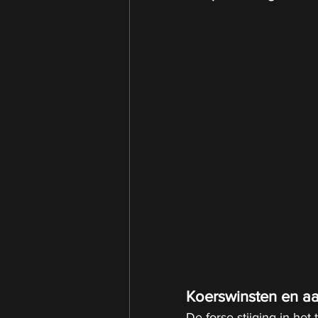
Koerswinsten en a
De forse stijging in he