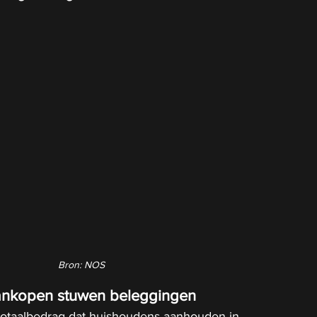
Bron: NOS
ankopen stuwen beleggingen
t totaalbedrag dat huishoudens aanhouden in 