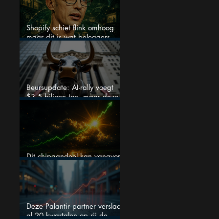
Shopify schiet flink omhoog
maar dit is wat beleggers
missen
Beursupdate: AI-rally voegt
$3,5 biljoen toe, maar deze
cijfers waarschuwen beleggers
Dit chipaandeel kan vanavond
flink bewegen
Deze Palantir partner verslaat
al 20 kwartalen op rij de