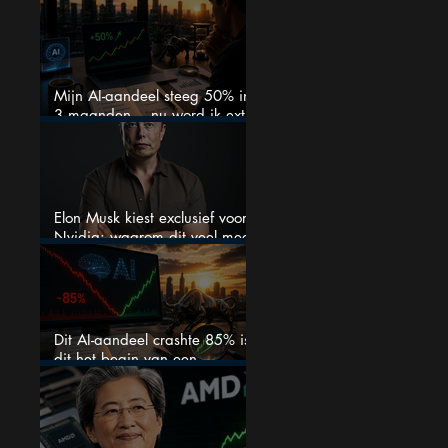
verwachtingen
Mijn AI-aandeel steeg 50% in
3 maanden… nu word ik extra
kritisch
Elon Musk kiest exclusief voor
Nvidia: waarom dit veel meer
is dan één grote GPU-order
Dit AI-aandeel crashte 85% is
dit het begin van een
explosieve comeback?