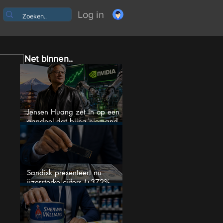
Log in
Net binnen..
Jensen Huang zet in op een
aandeel dat bijna niemand
kent
Sandisk presenteert nu
ijzersterke cijfers (+372%
omzetgroei), toch zakt het
aandeel weg