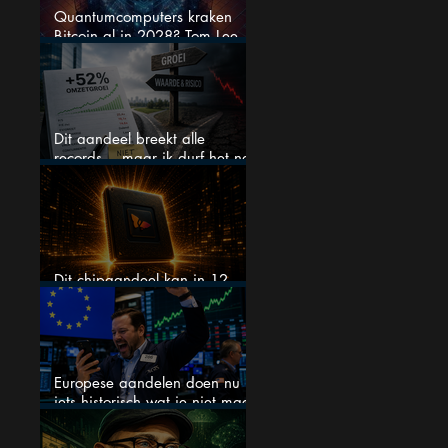
Quantumcomputers kraken
Bitcoin al in 2028? Tom Lee
luidt de alarmbel
Dit aandeel breekt alle
records… maar ik durf het na
deze koersstijging niet te
kopen
Dit chipaandeel kan in 12
maanden verdubbelen
Europese aandelen doen nu
iets historisch wat je niet mag
negeren