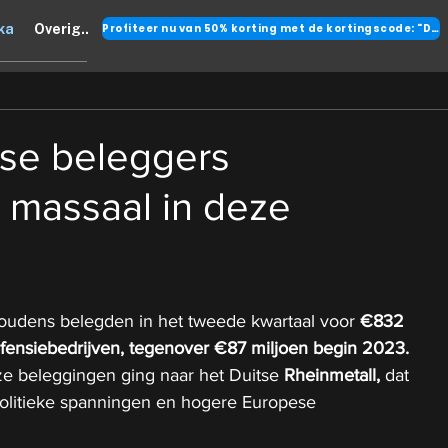
Profiteer nu van 50% korting met de kortingscode: "DANK"
ka
Overig..
se beleggers
 massaal in deze
oudens belegden in het tweede kwartaal voor 
€832 
defensiebedrijven, tegenover €87 miljoen begin 2023.
ze beleggingen ging naar het Duitse 
Rheinmetall,
 dat 
politieke spanningen en hogere Europese 
.