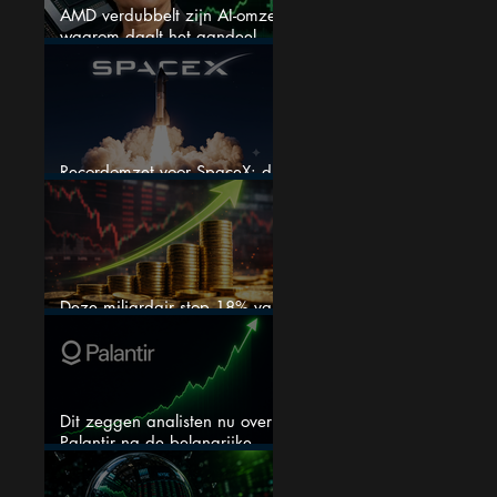
AMD verdubbelt zijn AI-omzet:
waarom daalt het aandeel
toch hard?
Recordomzet voor SpaceX: dit
moet je weten
Deze miljardair stop 18% van
zijn vermogen in één aandeel
Dit zeggen analisten nu over
Palantir na de belangrijke
kwartaalcijfers