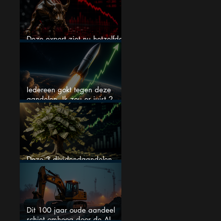
Deze expert ziet nu hetzelfde
als voor de crash van 1987
Iedereen gokt tegen deze
aandelen. Ik zou er juist 2
kopen
Deze 3 dividendaandelen
kunnen binnenkort flink stijgen
Dit 100 jaar oude aandeel
schiet omhoog door de AI-