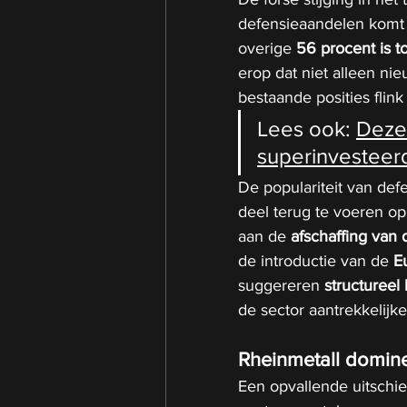
defensieaandelen komt 
overige 
56 procent is t
erop dat niet alleen ni
bestaande posities flink
Lees ook: 
Deze
superinvesteer
De populariteit van defe
deel terug te voeren op
aan de 
afschaffing van
de introductie van de 
E
suggereren 
structureel
de sector aantrekkelijk
Rheinmetall domine
Een opvallende uitschiet