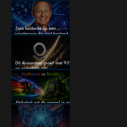
boom
Zeta kelderde op een
winstmisser die niet bestond
maar zijn de aandelen
koopwaardig?
Dit AI-aandeel groeit met 93%
en verpulvert alle
verwachtingen, maar is het nu
nog wel koopwaardig?
Alphabet zet de aanval in op
Nvidia met eigen AI-chips