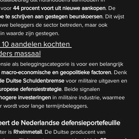
voor 
44 procent voort uit nieuwe aankopen
. De 
oe te schrijven aan gestegen beurskoersen
. Dit wijst 
euwe beleggers de sector betreden, maar ook 
 in waarde zijn gestegen.
 10 aandelen kochten 
ders massaal
nsie als beleggingscategorie is voor een belangrijk 
 
macro-economische en geopolitieke factoren
. Denk 
 de Duitse Schuldenbremse
 voor militaire uitgaven en 
uropese defensiestrategie
. Beide signalen 
 hogere investeringen
 in militaire industrie, waarmee 
er wordt voor lange termijnbeleggers.
ert de Nederlandse defensieportefeuille
er is 
Rheinmetall
. De Duitse producent van 