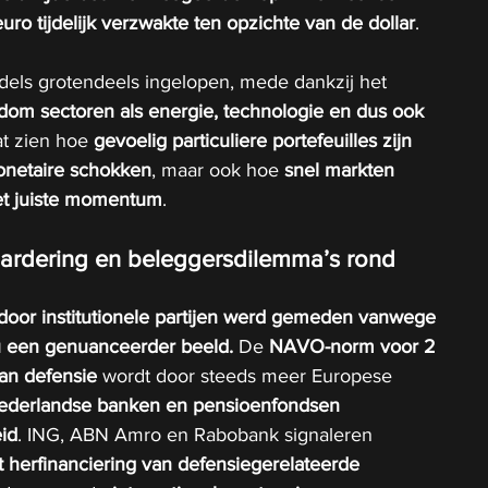
euro tijdelijk verzwakte ten opzichte van de dollar
.
ddels grotendeels ingelopen, mede dankzij het 
dom sectoren als energie, technologie en dus ook 
at zien hoe 
gevoelig particuliere portefeuilles zijn 
onetaire schokken
, maar ook hoe 
snel markten 
het juiste momentum
.
waardering en beleggersdilemma’s rond 
door institutionele partijen werd gemeden vanwege 
nu een genuanceerder beeld.
 De 
NAVO-norm voor 2 
an defensie
 wordt door steeds meer Europese 
ederlandse banken en pensioenfondsen 
id
. ING, ABN Amro en Rabobank signaleren 
t herfinanciering van defensiegerelateerde 