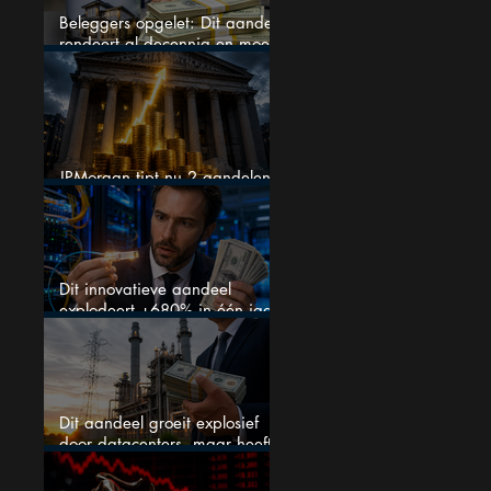
Beleggers opgelet: Dit aandeel
rendeert al decennia en moet
op je watchlist staan!
JPMorgan tipt nu 2 aandelen
voor augustus
Dit innovatieve aandeel
explodeert +680% in één jaar
en blijft maar stijgen
Dit aandeel groeit explosief
door datacenters, maar heeft
tientallen miljarden nodig