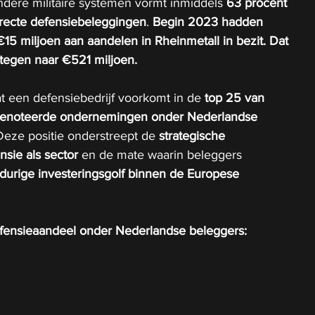
dere militaire systemen vormt inmiddels 
63 procent 
irecte defensiebeleggingen
. 
Begin 2023 hadden 
5 miljoen aan aandelen in Rheinmetall in bezit. Dat 
stegen naar €521 miljoen.
at een defensiebedrijf voorkomt in de 
top 25 van 
genoteerde ondernemingen onder Nederlandse 
Deze positie onderstreept de 
strategische 
sie als sector
 en de mate waarin beleggers 
durige investeringsgolf binnen de Europese 
efensieaandeel onder Nederlandse beleggers: