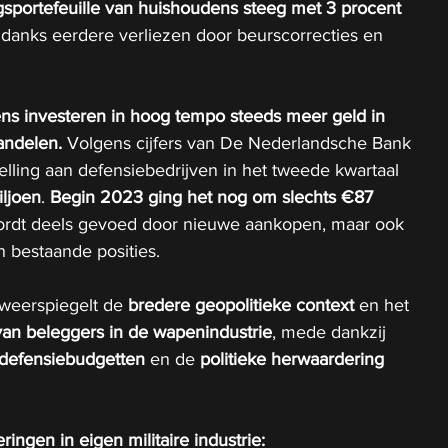
gsportefeuille van huishoudens steeg met 3 procent 
ndanks eerdere verliezen door beurscorrecties en 
s investeren in hoog tempo steeds meer geld in 
andelen.
 Volgens cijfers van De Nederlandsche Bank 
telling aan defensiebedrijven in het tweede kwartaal 
ljoen
. 
Begin 2023 ging het nog om slechts €87 
rdt deels gevoed door nieuwe aankopen, maar ook 
n bestaande posities.
weerspiegelt de 
bredere geopolitieke context
 en het 
an beleggers in de wapenindustrie
, mede dankzij 
defensiebudgetten
 en de 
politieke herwaardering 
ingen in eigen militaire industrie: