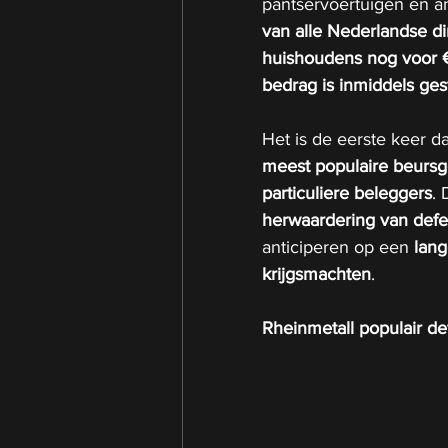
pantservoertuigen en an
van alle Nederlandse d
huishoudens nog voor €1
bedrag is inmiddels ge
Het is de eerste keer d
meest populaire beurs
particuliere beleggers
. 
herwaardering van defen
anticiperen op een 
lang
krijgsmachten
.
Rheinmetall populair d