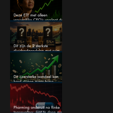
Deze ETF met alleen
vrouwelijke CEO’s verslaat de
S&P 500 keihard
Dit zijn de 2 sterkste
dividendaandelen met ruim
5% dividend
Dit ijzersterke aandeel kan
hard stijgen maar bijna
niemand kijkt
Pharming onderuit na flinke
tegenvallers: wat te doen met