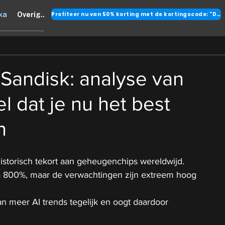
Profiteer nu van 50% korting met de kortingscode: "DANK"
ka
Overig..
 Sandisk: analyse van
l dat je nu het best
n
historisch tekort aan geheugenchips wereldwijd.
a 800%, maar de verwachtingen zijn extreem hoog 
an meer AI trends tegelijk en oogt daardoor 