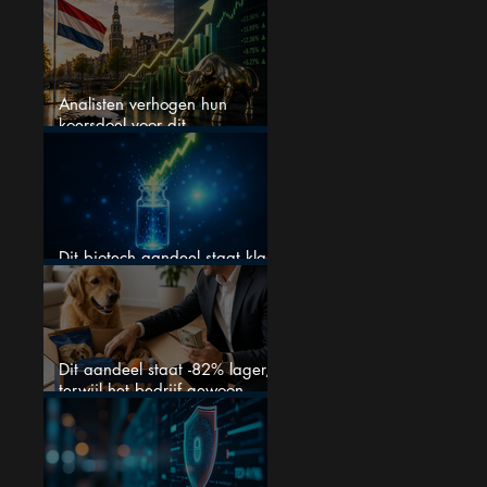
$0,20 blijven?
Analisten verhogen hun
koersdoel voor dit
Nederlandse aandeel — maar
is het al te laat om in te
stappen?
Dit biotech aandeel staat klaar
voor een flinke rally
Dit aandeel staat -82% lager,
terwijl het bedrijf gewoon
groeit