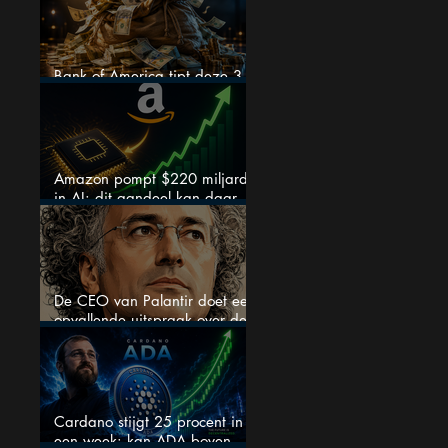
Bank of America tipt deze 3
chipaandelen
Amazon pompt $220 miljard
in AI: dit aandeel kan daar
explosief van profiteren
De CEO van Palantir doet een
opvallende uitspraak over de
beurs
Cardano stijgt 25 procent in
een week: kan ADA boven