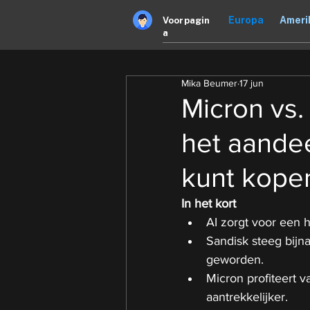
Europa
Ameri
Voorpagin
a
Mika Beumer
17 jun
Micron vs.
het aandee
kunt kope
In het kort
AI zorgt voor een 
Sandisk steeg bijn
geworden.
Micron profiteert v
aantrekkelijker.