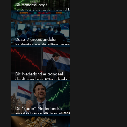
Dit aandeel oogt
spotgoedkoop voor hoeveel het
kan stijgen
Deze 3 groeiaandelen
kelderden na de cijfers, maar
één is mijn duidelijke favoriet
Dit Nederlandse aandeel
daalt vandaag 8% ondanks
zeer sterke halfjaarcijfers en
positieve analistenadviezen:
mooie koopkans?
Dit "saaie" Nederlandse
aandeel steeg dit jaar al 58%
en wordt volgens analisten
onderschat