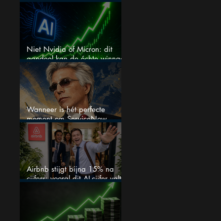
het aandeel?
Niet Nvidia of Micron: dit
aandeel kan de échte winnaar
van de AI-race worden
Wanneer is hét perfecte
moment om ServiceNow
aandelen te kopen?
Airbnb stijgt bijna 15% na
cijfers: vooral dit AI-cijfer valt
op