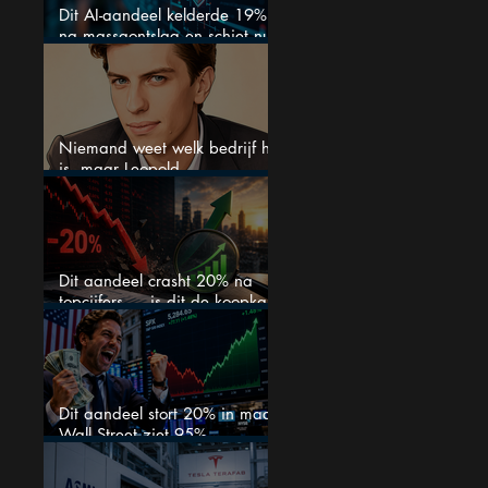
Dit AI-aandeel kelderde 19%
na massaontslag en schiet nu
15% omhoog
Niemand weet welk bedrijf het
is, maar Leopold
Aschenbrenner zet er nu $500
miljoen op
Dit aandeel crasht 20% na
topcijfers — is dit de koopkans
waar beleggers op wachtten?
Dit aandeel stort 20% in maar
Wall Street ziet 95%
koerspotentieel