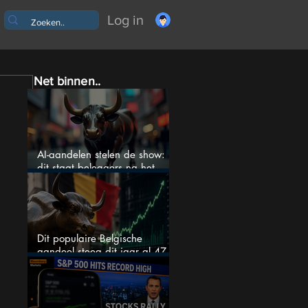
Log in
Net binnen..
AI-aandelen stelen de show:
dit staat beleggers na het
weekend te wachten
Dit populaire Belgische
aandeel steeg dit jaar al 47
procent: is er ruimte voor
meer?