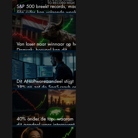
S&P 500 breekt records, maar
één cijfer kan volgende week
alles veranderen
Van loser naar winnaar op het
Damrak: hoeveel kan dit
Nederlandse aandeel nog
stijgen?
Dit AI-softwareaandeel stijgt
38% en zet de SaaS-crash op
zijn kop
40% onder de top: waarom
dit aandeel weer interessant
wordt