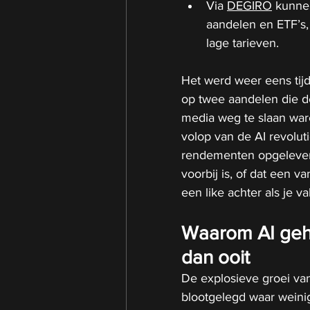
Via 
DEGIRO
 kunne
aandelen en ETF’s,
lage tarieven.
Het werd weer eens tijd
op twee aandelen die de
media weg te slaan ware
volop van de AI revolut
rendementen opgeleverd.
voorbij is, of dat een v
een like achter als je v
Waarom AI gehe
dan ooit
De explosieve groei van
blootgelegd waar weini