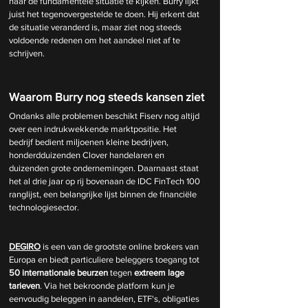
naar de fundamentele situatie te kijken. Burry lijkt 
juist het tegenovergestelde te doen. Hij erkent dat 
de situatie veranderd is, maar ziet nog steeds 
voldoende redenen om het aandeel niet af te 
schrijven.
Waarom Burry nog steeds kansen ziet
Ondanks alle problemen beschikt Fiserv nog altijd 
over een indrukwekkende marktpositie. Het 
bedrijf bedient miljoenen kleine bedrijven, 
honderdduizenden Clover handelaren en 
duizenden grote ondernemingen. Daarnaast staat 
het al drie jaar op rij bovenaan de IDC FinTech 100 
ranglijst, een belangrijke lijst binnen de financiële 
technologiesector.
DEGIRO
 is een van de grootste online brokers van 
Europa en biedt particuliere beleggers toegang tot 
50 internationale beurzen
 tegen 
extreem lage 
tarieven
. Via het bekroonde platform kun je 
eenvoudig beleggen in aandelen, ETF's, obligaties 