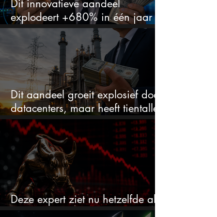
Dit innovatieve aandeel
explodeert +680% in één jaar
en blijft maar stijgen
Dit aandeel groeit explosief door
datacenters, maar heeft tientallen
miljarden nodig
Deze expert ziet nu hetzelfde als
voor de crash van 1987