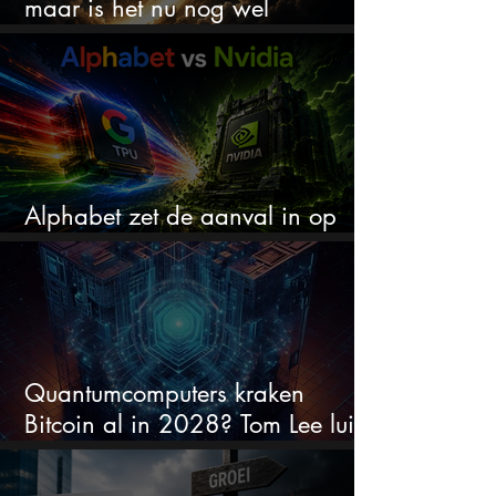
maar is het nu nog wel
koopwaardig?
Alphabet zet de aanval in op
Nvidia met eigen AI-chips
Quantumcomputers kraken
Bitcoin al in 2028? Tom Lee luidt
de alarmbel