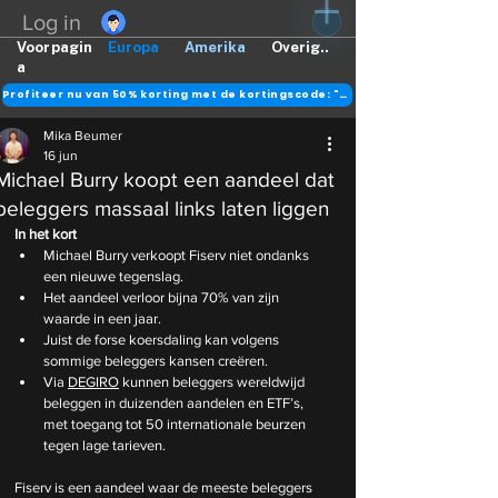
Log in
Voorpagin
Europa
Amerika
Overig..
a
Profiteer nu van 50% korting met de kortingscode: "DANK"
Mika Beumer
16 jun
Michael Burry koopt een aandeel dat
beleggers massaal links laten liggen
In het kort
Michael Burry verkoopt Fiserv niet ondanks 
een nieuwe tegenslag.
Het aandeel verloor bijna 70% van zijn 
waarde in een jaar.
Juist de forse koersdaling kan volgens 
sommige beleggers kansen creëren.
Via 
DEGIRO
 kunnen beleggers wereldwijd 
beleggen in duizenden aandelen en ETF’s, 
met toegang tot 50 internationale beurzen 
tegen lage tarieven.
Fiserv is een aandeel waar de meeste beleggers 