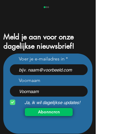
Meld je aan voor onze
dagelijkse nieuwsbrief!
Deze aandelen kunnen
Michael Burry ko
Voer je e-mailadres in
profiteren van het WK
aandelen die klaar
voor een comeba
Voornaam
Ja, ik wil dagelijkse updates!
Abonneren