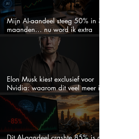
Mijn AI-aandeel steeg 50% in 3
maanden… nu word ik extra
kritisch
Elon Musk kiest exclusief voor
Nvidia: waarom dit veel meer is
dan één grote GPU-order
Dit AI-aandeel crashte 85% is dit