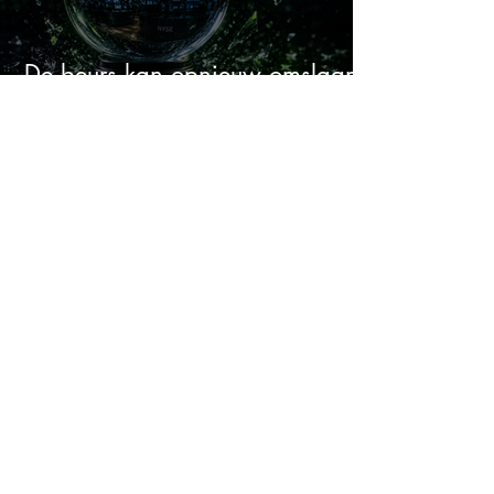
De beurs kan opnieuw omslaan
volgens dit historische patroon
Dit aandeel betaalt 10%
dividend en ik blijf bijkopen
Warren Buffett verslaan met AI
leek onmogelijk: dit is het