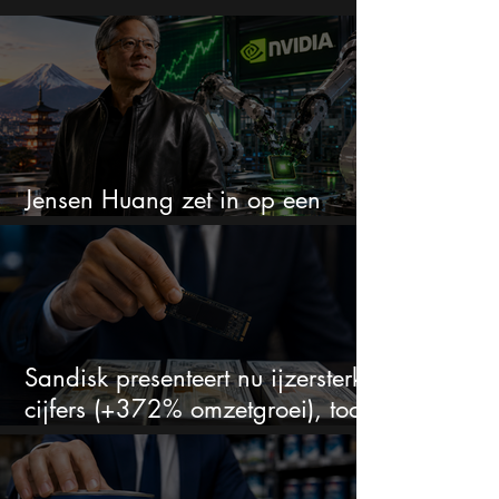
Jensen Huang zet in op een
aandeel dat bijna niemand kent
Sandisk presenteert nu ijzersterke
cijfers (+372% omzetgroei), toch
zakt het aandeel weg