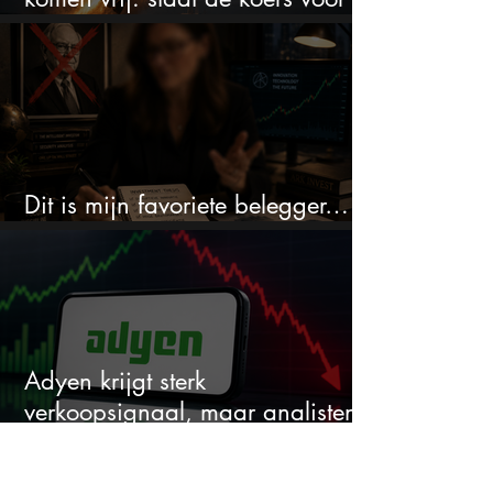
een nieuwe crash?
Dit is mijn favoriete belegger…
en het is niet Warren Buffett
Adyen krijgt sterk
verkoopsignaal, maar analisten
zien juist een koopkans