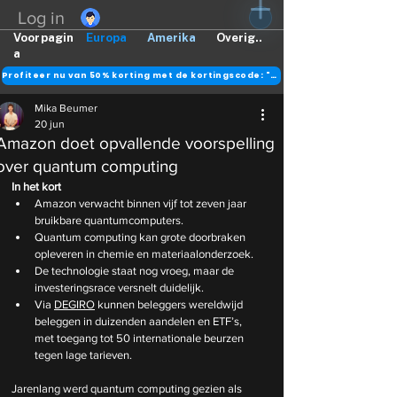
Log in
Voorpagin
Europa
Amerika
Overig..
a
Profiteer nu van 50% korting met de kortingscode: "DANK"
Mika Beumer
20 jun
Amazon doet opvallende voorspelling
over quantum computing
In het kort
Amazon verwacht binnen vijf tot zeven jaar 
bruikbare quantumcomputers.
Quantum computing kan grote doorbraken 
opleveren in chemie en materiaalonderzoek.
De technologie staat nog vroeg, maar de 
investeringsrace versnelt duidelijk.
Via 
DEGIRO
 kunnen beleggers wereldwijd 
beleggen in duizenden aandelen en ETF’s, 
met toegang tot 50 internationale beurzen 
tegen lage tarieven.
Jarenlang werd quantum computing gezien als 