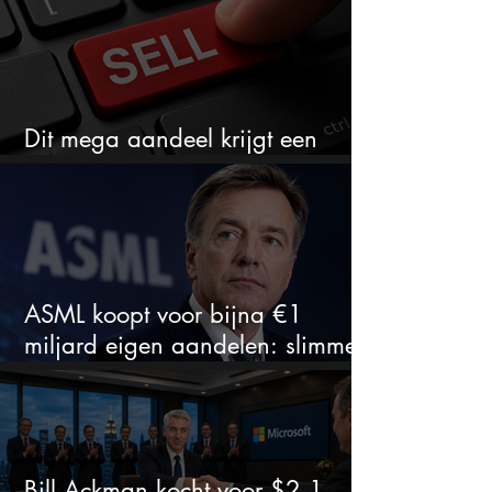
Dit mega aandeel krijgt een
zeldzaam verkoopadvies
ASML koopt voor bijna €1
miljard eigen aandelen: slimme
zet of dure timing?
Bill Ackman kocht voor $2,1