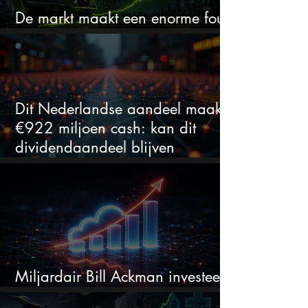
De markt maakt een enorme fout
bij Nvidia
Dit Nederlandse aandeel maakt
€922 miljoen cash: kan dit
dividendaandeel blijven
verhogen?
Miljardair Bill Ackman investeert
miljarden in dit techaandeel