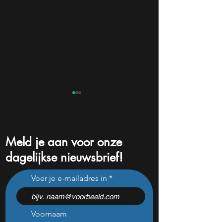
Meld je aan voor onze
dagelijkse nieuwsbrief!
Waarom de ASML CEO
Analisten zien dit
Voer je e-mailadres in
SpaceX mogelijk als
chipaandeel stijg
enorme kans ziet
$1.500
Voornaam