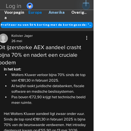
Log in
Voorpagin
Europa
Amerika
Overig..
a
Profiteer nu van 50% korting met de kortingscode: "DANK"
Kolivier Jager
26 mei
Dit ijzersterke AEX aandeel crasht
bijna 70% en nadert een cruciale
bodem
In het kort:
Wolters Kluwer verloor bijna 70% sinds de top 
van €181,30 in februari 2025.
AI twijfel raakt juridische databanken, fiscale 
software en medische beslissystemen.
Pas boven €72,90 krijgt het technische beeld 
meer ruimte.
Het Wolters Kluwer aandeel ligt zwaar onder vuur. 
Sinds de top rond €181,30 in februari 2025 is bijna 
70% van de beurswaarde verdwenen. Het intraday 
dieptepunt kwam op €55,90 op 13 mei 2026, 