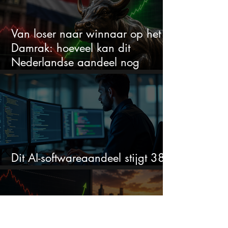
Van loser naar winnaar op het
Damrak: hoeveel kan dit
Nederlandse aandeel nog
stijgen?
Dit AI-softwareaandeel stijgt 38%
en zet de SaaS-crash op zijn kop