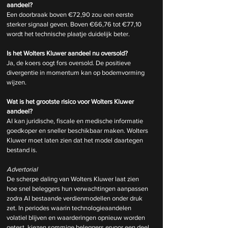
aandeel?
Een doorbraak boven €72,90 zou een eerste 
sterker signaal geven. Boven €66,76 tot €77,10 
wordt het technische plaatje duidelijk beter.
Is het Wolters Kluwer aandeel nu oversold?
Ja, de koers oogt fors oversold. De positieve 
divergentie in momentum kan op bodemvorming 
wijzen.
Wat is het grootste risico voor Wolters Kluwer 
aandeel?
AI kan juridische, fiscale en medische informatie 
goedkoper en sneller beschikbaar maken. Wolters 
Kluwer moet laten zien dat het model daartegen 
bestand is.
Advertorial
De scherpe daling van Wolters Kluwer laat zien 
hoe snel beleggers hun verwachtingen aanpassen 
zodra AI bestaande verdienmodellen onder druk 
zet. In periodes waarin technologieaandelen 
volatiel blijven en waarderingen opnieuw worden 
getest, kiezen sommige beleggers ervoor een deel 