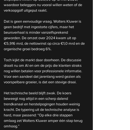
waardoor beleggers nu vooral willen weten of de 
verkoopgolf uitgeput raakt.
Dat is geen eenvoudige vraag. Wolters Kluwer is 
geen bedrijf met ingestorte cijfers, maar het 
beursverhaal is minder vanzelfsprekend 
geworden. De omzet over 2024 kwam uit op 
€5,916 mrd, de nettowinst op circa €1,0 mrd en de 
organische groei bedroeg 6%.
Toch kijkt de markt daar doorheen. De discussie 
draait nu om AI en om de prijs die klanten straks 
nog willen betalen voor professionele informatie. 
Voor een aandeel dat jarenlang werd gezien als 
voorspelbare groeier, is dat een stevige draai.
Het technische beeld blijft zwak. De koers 
beweegt nog altijd in een scherp dalend 
trendkanaal en herstelpogingen houden weinig 
kracht. De typering uit de technische analyse is 
hard, maar passend: “Op elke drie stappen 
omlaag zet Wolters Kluwer amper één stap terug 
omhoog.”