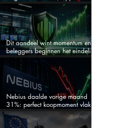
Materials en de zwaarste AI-test
Dit aandeel wint momentum en
beleggers beginnen het eindelijk
te zien
Nebius daalde vorige maand
31%: perfect koopmoment vlak
voor kwartaalcijfers?