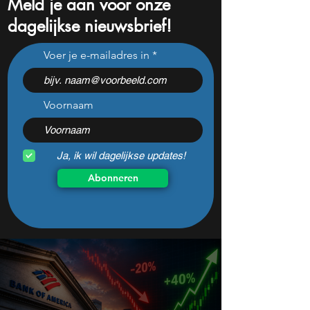
Meld je aan voor onze
dagelijkse nieuwsbrief!
Jensen Huang: AI vervangt
11 aandelen om 
Voer je e-mailadres in
taken, geen banen, dit
te volgen: Rocket
betekent het voor AI-
Applied Materials
aandelen
zwaarste AI-test
Voornaam
Ja, ik wil dagelijkse updates!
Abonneren