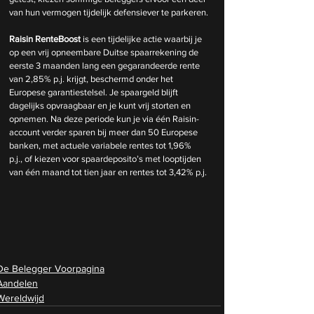
van hun vermogen tijdelijk defensiever te parkeren.
Raisin RenteBoost
 is een tijdelijke actie waarbij je 
op een vrij opneembare Duitse spaarrekening de 
eerste 3 maanden lang een gegarandeerde rente 
van 2,85% p.j. krijgt, beschermd onder het 
Europese garantiestelsel. Je spaargeld blijft 
dagelijks opvraagbaar en je kunt vrij storten en 
opnemen. Na deze periode kun je via één Raisin-
account verder sparen bij meer dan 50 Europese 
banken, met actuele variabele rentes tot 1,96% 
p.j., of kiezen voor spaardeposito’s met looptijden 
van één maand tot tien jaar en rentes tot 3,42% p.j.
De Belegger Voorpagina
Aandelen
Wereldwijd