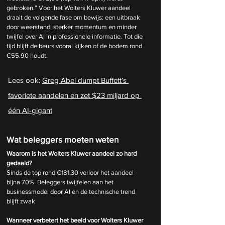
gebroken.” Voor het Wolters Kluwer aandeel 
draait de volgende fase om bewijs: een uitbraak 
door weerstand, sterker momentum en minder 
twijfel over AI in professionele informatie. Tot die 
tijd blijft de beurs vooral kijken of de bodem rond 
€55,90 houdt.
Lees ook: 
Greg Abel dumpt Buffett’s 
favoriete aandelen en zet $23 miljard op 
één AI-gigant
Wat beleggers moeten weten
Waarom is het Wolters Kluwer aandeel zo hard 
gedaald?
Sinds de top rond €181,30 verloor het aandeel 
bijna 70%. Beleggers twijfelen aan het 
businessmodel door AI en de technische trend 
blijft zwak.
Wanneer verbetert het beeld voor Wolters Kluwer 