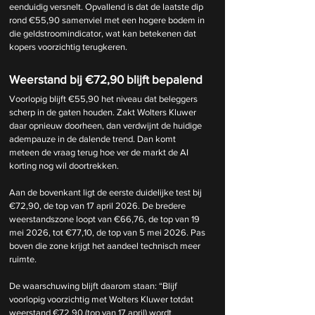
eenduidig versnelt. Opvallend is dat de laatste dip 
rond €55,90 samenviel met een hogere bodem in 
die geldstroomindicator, wat kan betekenen dat 
kopers voorzichtig terugkeren.
Weerstand bij €72,90 blijft bepalend
Voorlopig blijft €55,90 het niveau dat beleggers 
scherp in de gaten houden. Zakt Wolters Kluwer 
daar opnieuw doorheen, dan verdwijnt de huidige 
adempauze in de dalende trend. Dan komt 
meteen de vraag terug hoe ver de markt de AI 
korting nog wil doortrekken.
Aan de bovenkant ligt de eerste duidelijke test bij 
€72,90, de top van 17 april 2026. De bredere 
weerstandszone loopt van €66,76, de top van 19 
mei 2026, tot €77,10, de top van 5 mei 2026. Pas 
boven die zone krijgt het aandeel technisch meer 
ruimte.
De waarschuwing blijft daarom staan: “Blijf 
voorlopig voorzichtig met Wolters Kluwer totdat 
weerstand €72,90 (top van 17 april) wordt 